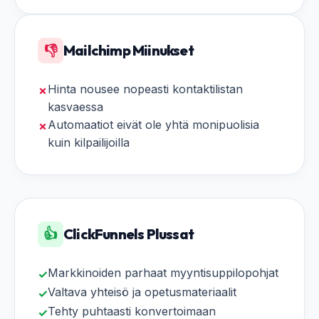
👎
Mailchimp Miinukset
Hinta nousee nopeasti kontaktilistan
✗
kasvaessa
Automaatiot eivät ole yhtä monipuolisia
✗
kuin kilpailijoilla
👍
ClickFunnels Plussat
Markkinoiden parhaat myyntisuppilopohjat
✓
Valtava yhteisö ja opetusmateriaalit
✓
Tehty puhtaasti konvertoimaan
✓