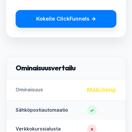
Kokeile ClickFunnels →
Ominaisuusvertailu
Mailchimp
Ominaisuus
Sähköpostiautomaatio
✓
Verkkokurssialusta
✗