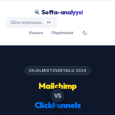
Softa-analyysi
Etsi ohjelmistoja...
⌘K
Etusivu
Ohjelmistot
OHJELMISTOVERTAILU 2026
Mailchimp
VS
ClickFunnels