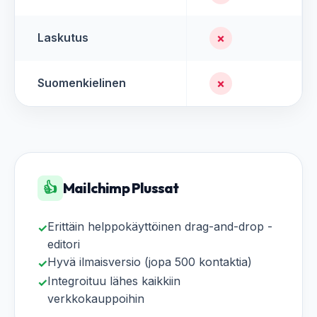
Laskutus
✗
Suomenkielinen
✗
👍
Mailchimp Plussat
Erittäin helppokäyttöinen drag-and-drop -
✓
editori
Hyvä ilmaisversio (jopa 500 kontaktia)
✓
Integroituu lähes kaikkiin
✓
verkkokauppoihin