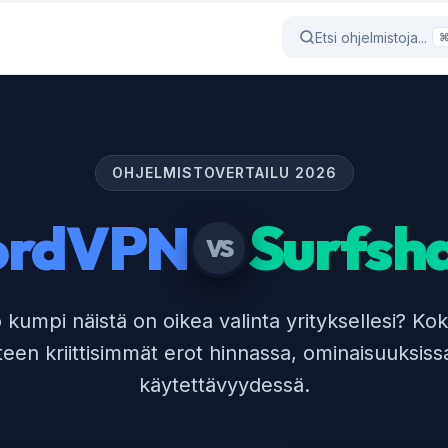
Etsi ohjelmistoja...
OHJELMISTOVERTAILU 2026
ordVPN
Surfsh
VS
ö kumpi näistä on oikea valinta yrityksellesi? K
teen kriittisimmät erot hinnassa, ominaisuuksissa
käytettävyydessä.