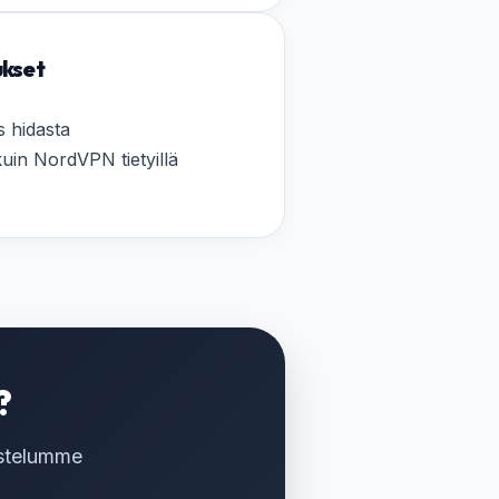
ukset
s hidasta
uin NordVPN tietyillä
?
ostelumme