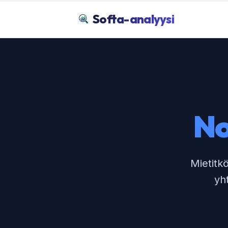
Softa-analyysi
N
Mietitk
yh