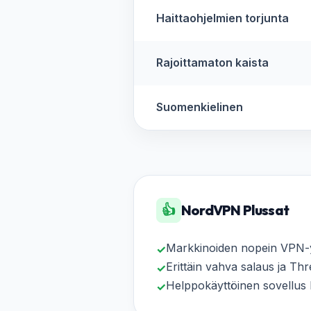
Haittaohjelmien torjunta
Rajoittamaton kaista
Suomenkielinen
👍
NordVPN Plussat
Markkinoiden nopein VPN-
✓
Erittäin vahva salaus ja Thr
✓
Helppokäyttöinen sovellus kai
✓