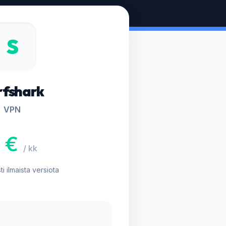
S
rfshark
VPN
 €
/ kk
i ilmaista versiota