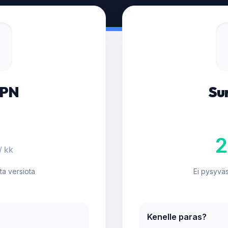
VPN
Su
2
/ kk
sta versiota
Ei pysyväst
Kenelle paras?