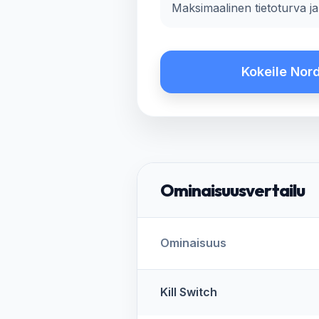
Maksimaalinen tietoturva j
Kokeile No
Ominaisuusvertailu
Ominaisuus
Kill Switch