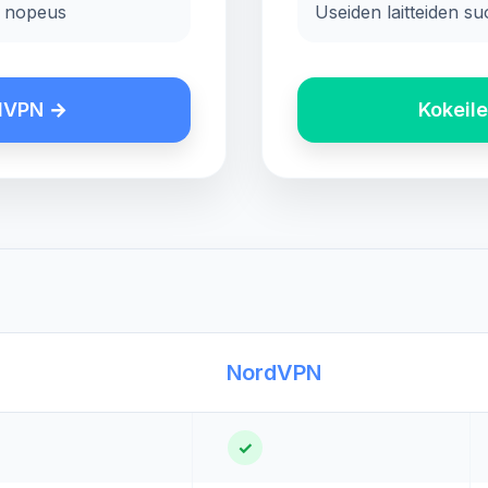
a nopeus
Useiden laitteiden su
rdVPN →
Kokeil
NordVPN
✓