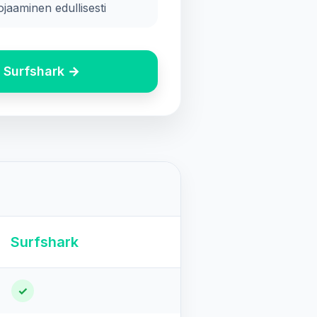
ojaaminen edullisesti
e Surfshark →
Surfshark
✓