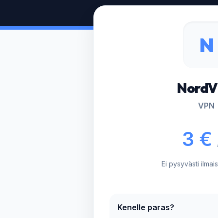
N
Nord
VPN
3 €
Ei pysyvästi ilmai
Kenelle paras?