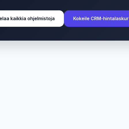
elaa kaikkia ohjelmistoja
Kokeile CRM-hintalaskur