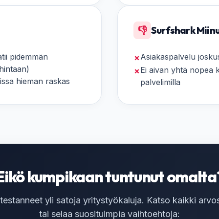
👎
Surfshark Miin
aatii pidemmän
Asiakaspalvelu josku
✗
hintaan)
Ei aivan yhtä nopea k
✗
ilissa hieman raskas
palvelimilla
Eikö kumpikaan tuntunut omalta
estanneet yli satoja yritystyökaluja. Katso kaikki arv
tai selaa suosituimpia vaihtoehtoja: