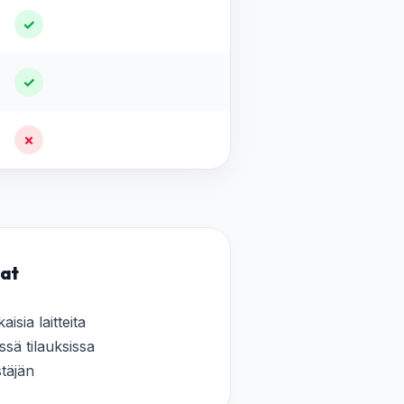
✓
✓
✗
sat
isia laitteita
issä tilauksissa
täjän