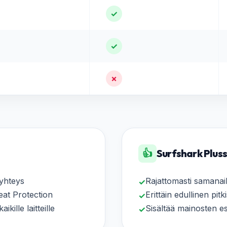
✓
✓
✗
👍
Surfshark Plus
yhteys
Rajattomasti samanaika
✓
eat Protection
Erittäin edullinen pitk
✓
kille laitteille
Sisältää mainosten es
✓