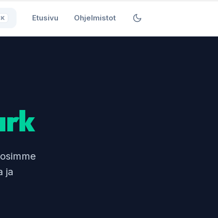
Etusivu
Ohjelmistot
⌘K
ark
okosimme
 ja