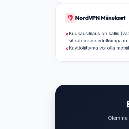
👎
NordVPN Miinukset
Kuukausitilaus on kallis (v
✗
sitoutumisen edullisimpaan 
Käyttöliittymä voi olla mobi
✗
Olemme t