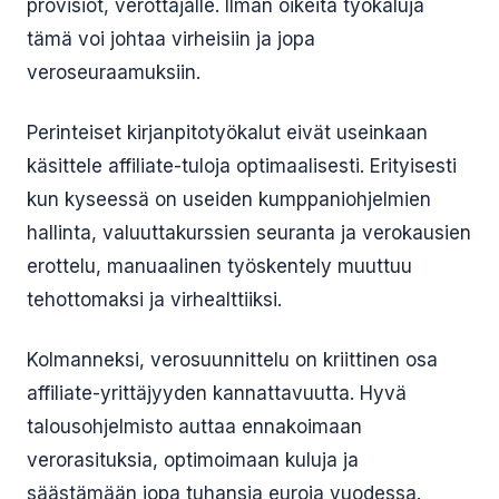
provisiot, verottajalle. Ilman oikeita työkaluja
tämä voi johtaa virheisiin ja jopa
veroseuraamuksiin.
Perinteiset kirjanpitotyökalut eivät useinkaan
käsittele affiliate-tuloja optimaalisesti. Erityisesti
kun kyseessä on useiden kumppaniohjelmien
hallinta, valuuttakurssien seuranta ja verokausien
erottelu, manuaalinen työskentely muuttuu
tehottomaksi ja virhealttiiksi.
Kolmanneksi, verosuunnittelu on kriittinen osa
affiliate-yrittäjyyden kannattavuutta. Hyvä
talousohjelmisto auttaa ennakoimaan
verorasituksia, optimoimaan kuluja ja
säästämään jopa tuhansia euroja vuodessa.