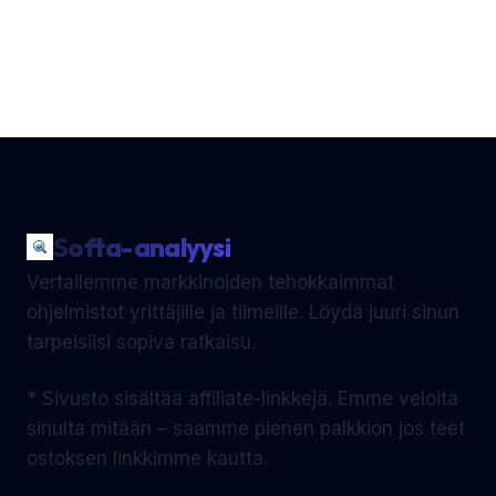
Softa-analyysi
Vertailemme markkinoiden tehokkaimmat
ohjelmistot yrittäjille ja tiimeille. Löydä juuri sinun
tarpeisiisi sopiva ratkaisu.
* Sivusto sisältää affiliate-linkkejä. Emme veloita
sinulta mitään – saamme pienen palkkion jos teet
ostoksen linkkimme kautta.