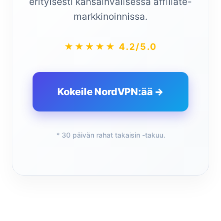
erityisesti kansainvälisessä affiliate-
markkinoinnissa.
★★★★★ 4.2/5.0
Kokeile NordVPN:ää →
* 30 päivän rahat takaisin -takuu.