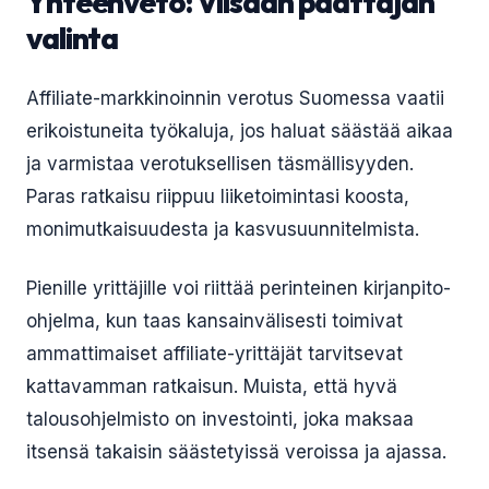
Yhteenveto: Viisaan päättäjän
valinta
Affiliate-markkinoinnin verotus Suomessa vaatii
erikoistuneita työkaluja, jos haluat säästää aikaa
ja varmistaa verotuksellisen täsmällisyyden.
Paras ratkaisu riippuu liiketoimintasi koosta,
monimutkaisuudesta ja kasvusuunnitelmista.
Pienille yrittäjille voi riittää perinteinen kirjanpito-
ohjelma, kun taas kansainvälisesti toimivat
ammattimaiset affiliate-yrittäjät tarvitsevat
kattavamman ratkaisun. Muista, että hyvä
talousohjelmisto on investointi, joka maksaa
itsensä takaisin säästetyissä veroissa ja ajassa.