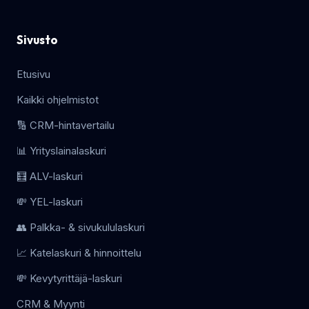
Sivusto
Etusivu
Kaikki ohjelmistot
🔢 CRM-hintavertailu
📊 Yrityslainalaskuri
🧮 ALV-laskuri
💸 YEL-laskuri
👥 Palkka- & sivukululaskuri
📈 Katelaskuri & hinnoittelu
💸 Kevytyrittäjä-laskuri
CRM & Myynti