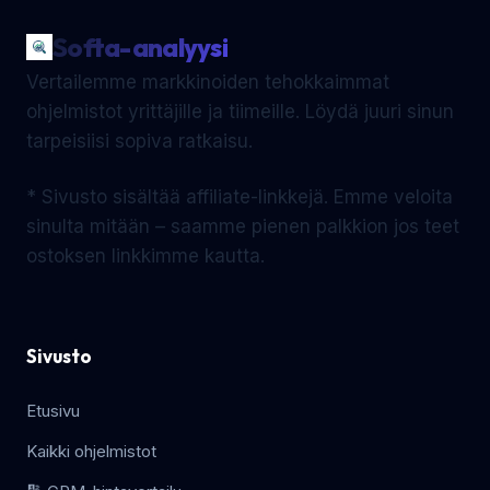
Softa-analyysi
Vertailemme markkinoiden tehokkaimmat
ohjelmistot yrittäjille ja tiimeille. Löydä juuri sinun
tarpeisiisi sopiva ratkaisu.
* Sivusto sisältää affiliate-linkkejä. Emme veloita
sinulta mitään – saamme pienen palkkion jos teet
ostoksen linkkimme kautta.
Sivusto
Etusivu
Kaikki ohjelmistot