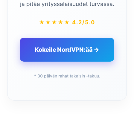
ja pitää yrityssalaisuudet turvassa.
★★★★★ 4.2/5.0
Kokeile NordVPN:ää →
* 30 päivän rahat takaisin -takuu.