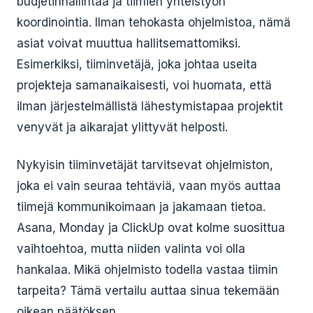
budjetinhallintaa ja tiimien yhteistyön
koordinointia. Ilman tehokasta ohjelmistoa, nämä
asiat voivat muuttua hallitsemattomiksi.
Esimerkiksi, tiiminvetäjä, joka johtaa useita
projekteja samanaikaisesti, voi huomata, että
ilman järjestelmällistä lähestymistapaa projektit
venyvät ja aikarajat ylittyvät helposti.
Nykyisin tiiminvetäjät tarvitsevat ohjelmiston,
joka ei vain seuraa tehtäviä, vaan myös auttaa
tiimejä kommunikoimaan ja jakamaan tietoa.
Asana, Monday ja ClickUp ovat kolme suosittua
vaihtoehtoa, mutta niiden valinta voi olla
hankalaa. Mikä ohjelmisto todella vastaa tiimin
tarpeita? Tämä vertailu auttaa sinua tekemään
oikean päätöksen.