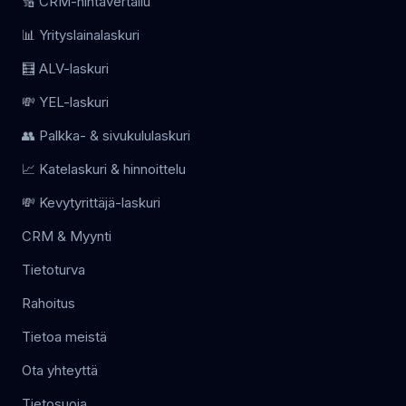
🔢 CRM-hintavertailu
📊 Yrityslainalaskuri
🧮 ALV-laskuri
💸 YEL-laskuri
👥 Palkka- & sivukululaskuri
📈 Katelaskuri & hinnoittelu
💸 Kevytyrittäjä-laskuri
CRM & Myynti
Tietoturva
Rahoitus
Tietoa meistä
Ota yhteyttä
Tietosuoja