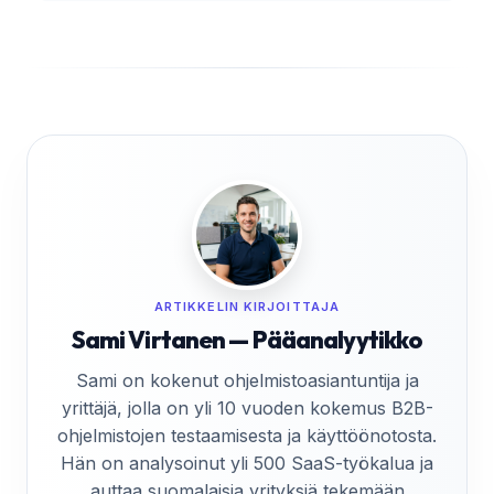
ARTIKKELIN KIRJOITTAJA
Sami Virtanen — Pääanalyytikko
Sami on kokenut ohjelmistoasiantuntija ja
yrittäjä, jolla on yli 10 vuoden kokemus B2B-
ohjelmistojen testaamisesta ja käyttöönotosta.
Hän on analysoinut yli 500 SaaS-työkalua ja
auttaa suomalaisia yrityksiä tekemään