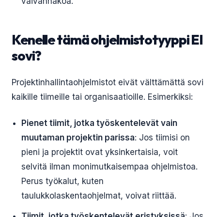
vaivannäköä.
Kenelle tämä ohjelmistotyyppi EI
sovi?
Projektinhallintaohjelmistot eivät välttämättä sovi
kaikille tiimeille tai organisaatioille. Esimerkiksi:
Pienet tiimit, jotka työskentelevät vain
muutaman projektin parissa
: Jos tiimisi on
pieni ja projektit ovat yksinkertaisia, voit
selvitä ilman monimutkaisempaa ohjelmistoa.
Perus työkalut, kuten
taulukkolaskentaohjelmat, voivat riittää.
Tiimit, jotka työskentelevät eristyksissä
: Jos