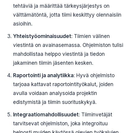
tehtäviä ja määrittää tärkeysjärjestys on
välttämätöntä, jotta tiimi keskittyy olennaisiin
asioihin.
Yhteistyöominaisuudet
: Tiimien välinen
viestintä on avainasemassa. Ohjelmiston tulisi
mahdollistaa helppo viestintä ja tiedon
jakaminen tiimin jäsenten kesken.
Raportointi ja analytiikka
: Hyvä ohjelmisto
tarjoaa kattavat raportointityökalut, joiden
avulla voidaan analysoida projektin
edistymistä ja tiimin suorituskykyä.
Integraatiomahdollisuudet
: Tiiminvetäjät
tarvitsevat ohjelmiston, joka integroituu
helposti muiden käytössä olevien työkalujen