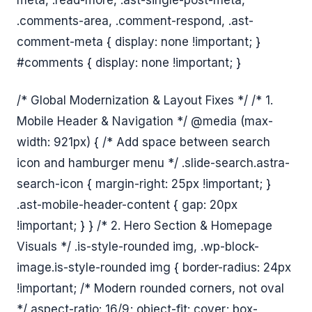
meta, .read-more, .ast-single-post-meta,
.comments-area, .comment-respond, .ast-
comment-meta { display: none !important; }
#comments { display: none !important; }
/* Global Modernization & Layout Fixes */ /* 1.
Mobile Header & Navigation */ @media (max-
width: 921px) { /* Add space between search
icon and hamburger menu */ .slide-search.astra-
search-icon { margin-right: 25px !important; }
.ast-mobile-header-content { gap: 20px
!important; } } /* 2. Hero Section & Homepage
Visuals */ .is-style-rounded img, .wp-block-
image.is-style-rounded img { border-radius: 24px
!important; /* Modern rounded corners, not oval
*/ aspect-ratio: 16/9; object-fit: cover; box-