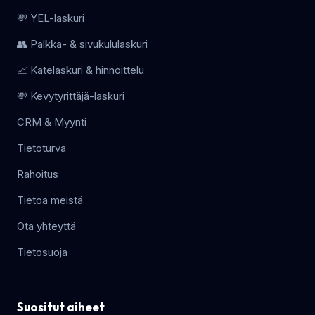
💸 YEL-laskuri
👥 Palkka- & sivukululaskuri
📈 Katelaskuri & hinnoittelu
💸 Kevytyrittäjä-laskuri
CRM & Myynti
Tietoturva
Rahoitus
Tietoa meistä
Ota yhteyttä
Tietosuoja
Suositut aiheet