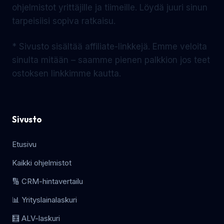
ohjelmistot yrittäjille ja tiimeille. Löydä juuri sinun
tarpeisiisi sopiva ratkaisu.
* Sivusto sisältää affiliate-linkkejä. Emme veloita
sinulta mitään – saamme pienen palkkion jos teet
ostoksen linkkimme kautta.
Sivusto
Etusivu
Kaikki ohjelmistot
🔢 CRM-hintavertailu
📊 Yrityslainalaskuri
🧮 ALV-laskuri