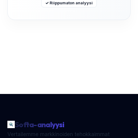
✓ Riippumaton analyysi
Softa-analyysi
Vertailemme markkinoiden tehokkaimmat