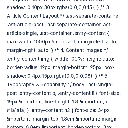
shadow: 0 10px 30px rgba(0,0,0,0.15); } /* 3.
Article Content Layout */ .ast-separate-container
.ast-article-post, .ast-separate-container .ast-
article-single, .ast-container .entry-content {
max-width: 1000px !important; margin-left: auto;
margin-right: auto; } /* 4. Content Images */
.entry-content img { width: 100%; height: auto;
border-radius: 12px; margin-bottom: 25px; box-
shadow: 0 4px 15px rgba(0,0,0,0.08); } /* 5.
Typography & Readability */ body, .ast-single-
post .entry-content p, .entry-content li { font-size:
19px !important; line-height: 1.8 !important; color:
#1a1a1a; } .entry-content h2 { font-size: 34px
!important; margin-top: 1.8em !important; margin-
bottom: 0.8em !important; border-bottom: 3px