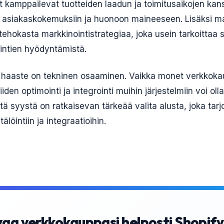
jät kamppailevat tuotteiden laadun ja toimitusaikojen kan
in asiakaskokemuksiin ja huonoon maineeseen. Lisäksi m
 tehokasta markkinointistrategiaa, joka usein tarkoittaa
intien hyödyntämistä.
 haaste on tekninen osaaminen. Vaikka monet verkkoka
iiden optimointi ja integrointi muihin järjestelmiin voi ol
tä syystä on ratkaisevan tärkeää valita alusta, joka tarj
löintiin ja integraatioihin.
aa verkkokauppasi helposti Shopify