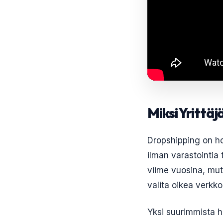
Miksi Yrittä
Dropshipping on ho
ilman varastointia
viime vuosina, mut
valita oikea verkk
Yksi suurimmista ha