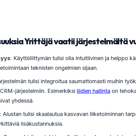
uuksia Yrittäjä vaatii järjestelmältä
syys
: Käyttöliittymän tulisi olla intuitiivinen ja helppo kä
iketoimintaan teknisten ongelmien sijaan.
ärjestelmän tulisi integroitua saumattomasti muihin työk
 CRM-järjestelmiin. Esimerkiksi
liidien hallinta
on tehoka
mivat yhdessä.
: Alustan tulisi skaalautua kasvavan liiketoiminnan tarpe
kittäviä lisäkustannuksia.