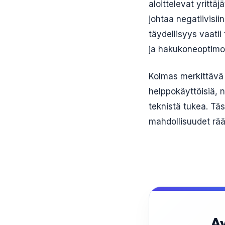
aloittelevat yrittä
johtaa negatiivisi
täydellisyys vaatii
ja hakukoneoptimo
Kolmas merkittävä
helppokäyttöisiä, n
teknistä tukea. Täs
mahdollisuudet räätä
Av