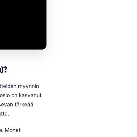
)?
otteiden myynnin
uosio on kasvanut
isevan tärkeää
tta.
ta. Monet