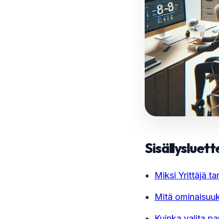
Sisällysluett
Miksi Yrittäjä t
Mitä ominaisuuks
Kuinka valita pa