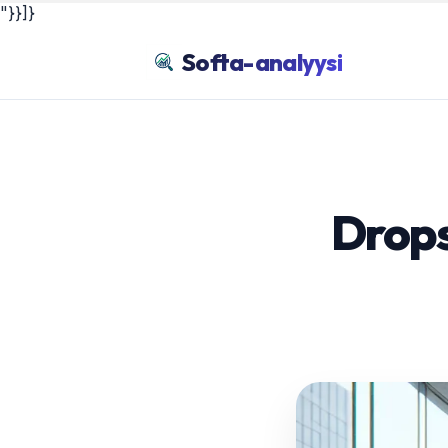
"}}]}
Softa-analyysi
Drops