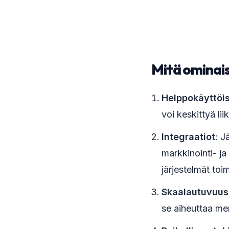
Mitä ominais
Helppokäyttöi
voi keskittyä li
Integraatiot
: J
markkinointi- ja
järjestelmät toi
Skaalautuvuus
se aiheuttaa mer