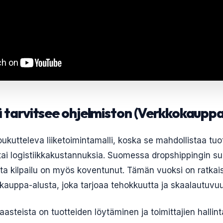
jä tarvitsee ohjelmiston (Verkkokauppa
ukutteleva liiketoimintamalli, koska se mahdollistaa tu
 tai logistiikkakustannuksia. Suomessa dropshippingin s
ta kilpailu on myös koventunut. Tämän vuoksi on ratka
okauppa-alusta, joka tarjoaa tehokkuutta ja skaalautuvuu
asteista on tuotteiden löytäminen ja toimittajien hallin