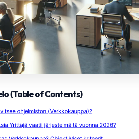
elo (Table of Contents)
arvitsee ohjelmiston (Verkkokauppa)?
ia Yrittäjä vaatii järjestelmältä vuonna 2026?
ras Verkkokauppa? Objektiiviset kriteerit