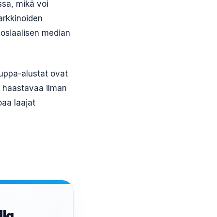
ssa, mikä voi
arkkinoiden
 sosiaalisen median
uppa-alustat ovat
la haastavaa ilman
oaa laajat
lla