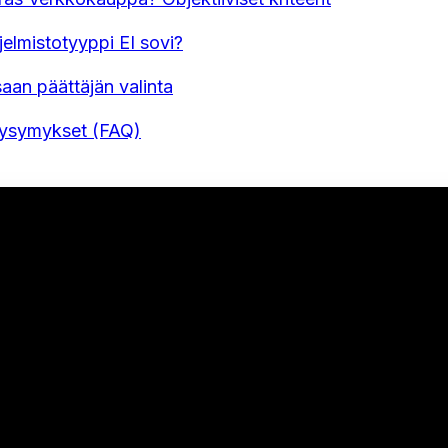
jelmistotyyppi EI sovi?
aan päättäjän valinta
Kysymykset (FAQ)
U