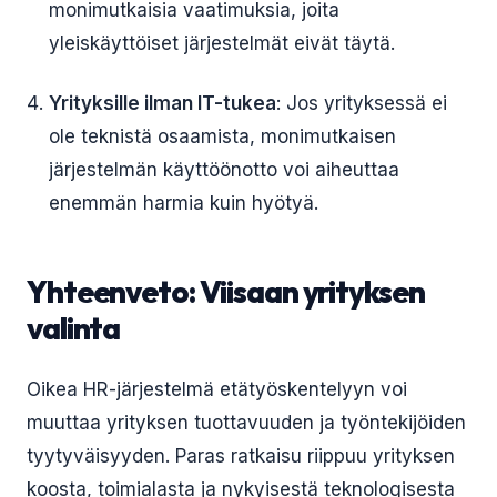
monimutkaisia vaatimuksia, joita
yleiskäyttöiset järjestelmät eivät täytä.
Yrityksille ilman IT-tukea
: Jos yrityksessä ei
ole teknistä osaamista, monimutkaisen
järjestelmän käyttöönotto voi aiheuttaa
enemmän harmia kuin hyötyä.
Yhteenveto: Viisaan yrityksen
valinta
Oikea HR-järjestelmä etätyöskentelyyn voi
muuttaa yrityksen tuottavuuden ja työntekijöiden
tyytyväisyyden. Paras ratkaisu riippuu yrityksen
koosta, toimialasta ja nykyisestä teknologisesta