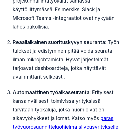
projektinhallintatyökalut samassa
käyttöliittymässä. Esimerkiksi Slack ja
Microsoft Teams -integraatiot ovat nykyään
lähes pakollisia.
Reaaliaikainen suorituskyvyn seuranta
: Työn
tulokset ja edistyminen pitää voida seurata
ilman mikrojohtamista. Hyvät järjestelmät
tarjoavat dashboardteja, jotka näyttävät
avainmittarit selkeästi.
Automaattinen työaikaseuranta
: Erityisesti
kansainvälisesti toimivissa yrityksissä
tarvitaan työkaluja, jotka huomioivat eri
aikavyöhykkeet ja lomat. Katso myös
paras
työvuorosuunnitteluohjelma siivousyritykselle