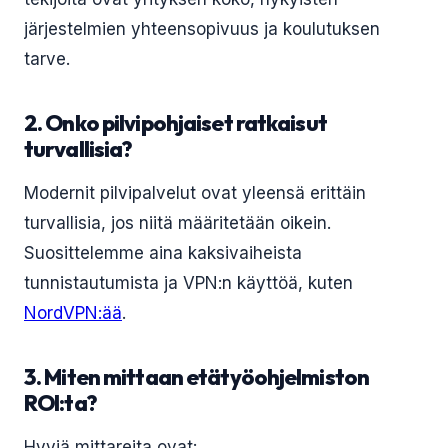
järjestelmien yhteensopivuus ja koulutuksen
tarve.
2. Onko pilvipohjaiset ratkaisut
turvallisia?
Modernit pilvipalvelut ovat yleensä erittäin
turvallisia, jos niitä määritetään oikein.
Suosittelemme aina kaksivaiheista
tunnistautumista ja VPN:n käyttöä, kuten
NordVPN:ää
.
3. Miten mittaan etätyöohjelmiston
ROI:ta?
Hyviä mittareita ovat: