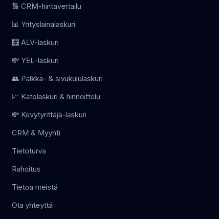
🔢 CRM-hintavertailu
📊 Yrityslainalaskuri
🧮 ALV-laskuri
💸 YEL-laskuri
👥 Palkka- & sivukululaskuri
📈 Katelaskuri & hinnoittelu
💸 Kevytyrittäjä-laskuri
CRM & Myynti
Tietoturva
Rahoitus
Tietoa meistä
Ota yhteyttä