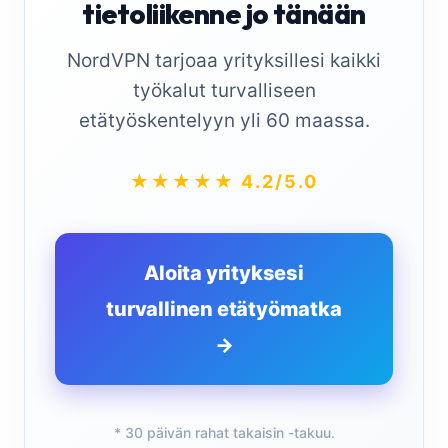
tietoliikenne jo tänään
NordVPN tarjoaa yrityksillesi kaikki
työkalut turvalliseen
etätyöskentelyyn yli 60 maassa.
★★★★★ 4.2/5.0
Aloita yrityksesi
turvallinen etätyömatka
→
* 30 päivän rahat takaisin -takuu.