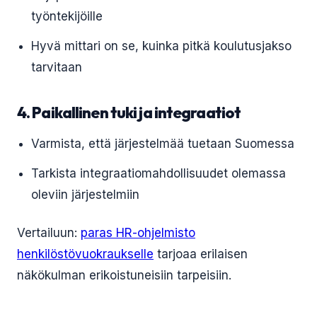
työntekijöille
Hyvä mittari on se, kuinka pitkä koulutusjakso
tarvitaan
4. Paikallinen tuki ja integraatiot
Varmista, että järjestelmää tuetaan Suomessa
Tarkista integraatiomahdollisuudet olemassa
oleviin järjestelmiin
Vertailuun:
paras HR-ohjelmisto
henkilöstövuokraukselle
tarjoaa erilaisen
näkökulman erikoistuneisiin tarpeisiin.