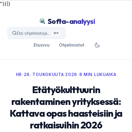
"}}]}
Softa-analyysi
Etsi ohjelmistoja...
⌘K
Etusivu
Ohjelmistot
HR
•
28. TOUKOKUUTA 2026
•
8 MIN LUKUAIKA
Etätyökulttuurin
rakentaminen yrityksessä:
Kattava opas haasteisiin ja
ratkaisuihin 2026