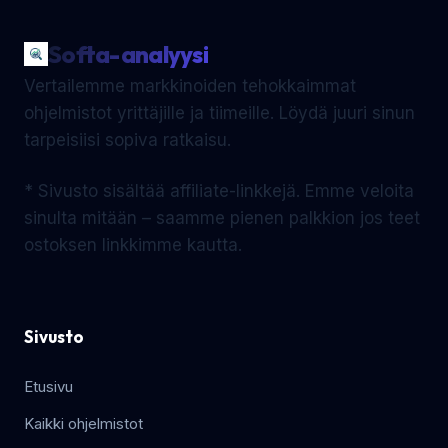
Softa-analyysi
Vertailemme markkinoiden tehokkaimmat
ohjelmistot yrittäjille ja tiimeille. Löydä juuri sinun
tarpeisiisi sopiva ratkaisu.
* Sivusto sisältää affiliate-linkkejä. Emme veloita
sinulta mitään – saamme pienen palkkion jos teet
ostoksen linkkimme kautta.
Sivusto
Etusivu
Kaikki ohjelmistot