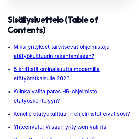
Sisällysluettelo (Table of
Contents)
Miksi yritykset tarvitsevat ohjelmistoja
etätyökulttuurin rakentamiseen?
5 kriittistä ominaisuutta modernille
etätyöratkaisulle 2026
Kuinka valita paras HR-ohjelmisto
etätyöskentelyyn?
Kenelle etätyökulttuurin ohjelmistot eivät sovi?
Yhteenveto: Viisaan yrityksen valinta