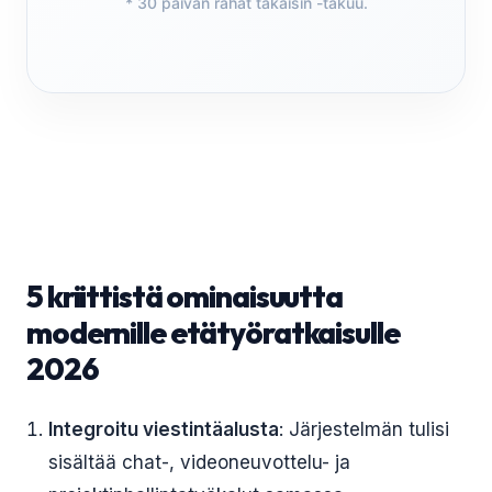
* 30 päivän rahat takaisin -takuu.
5 kriittistä ominaisuutta
modernille etätyöratkaisulle
2026
Integroitu viestintäalusta
: Järjestelmän tulisi
sisältää chat-, videoneuvottelu- ja