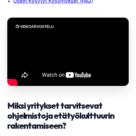
Usein Kysytyt Kysymykset (FAQ)
📺 VIDEOARVOSTELU
Miksi yritykset tarvitsevat
ohjelmistoja etätyökulttuurin
rakentamiseen?