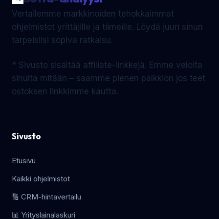
Vertailemme markkinoiden tehokkaimmat
ohjelmistot yrittäjille ja tiimeille. Löydä juuri sinun
tarpeisiisi sopiva ratkaisu.
* Sivusto sisältää affiliate-linkkejä. Emme veloita
sinulta mitään – saamme pienen palkkion jos teet
ostoksen linkkimme kautta.
Sivusto
Etusivu
Kaikki ohjelmistot
🔢 CRM-hintavertailu
📊 Yrityslainalaskuri