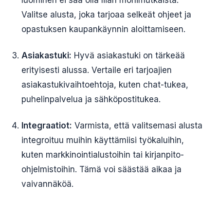
luominen ei saa olla liian monimutkaista.
Valitse alusta, joka tarjoaa selkeät ohjeet ja
opastuksen kaupankäynnin aloittamiseen.
Asiakastuki:
Hyvä asiakastuki on tärkeää
erityisesti alussa. Vertaile eri tarjoajien
asiakastukivaihtoehtoja, kuten chat-tukea,
puhelinpalvelua ja sähköpostitukea.
Integraatiot:
Varmista, että valitsemasi alusta
integroituu muihin käyttämiisi työkaluihin,
kuten markkinointialustoihin tai kirjanpito-
ohjelmistoihin. Tämä voi säästää aikaa ja
vaivannäköä.