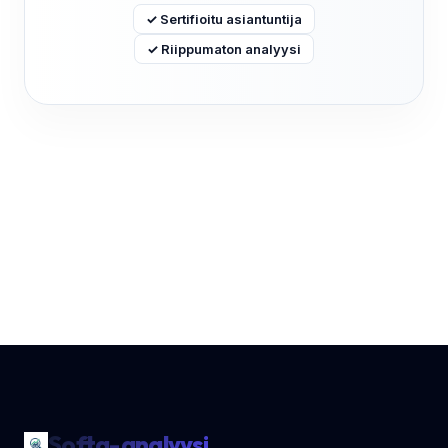
✓ Sertifioitu asiantuntija
✓ Riippumaton analyysi
Softa-analyysi