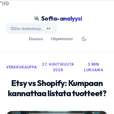
"}}]}
Softa-analyysi
Etsi ohjelmistoja...
⌘K
Etusivu
Ohjelmistot
27. HUHTIKUUTA
5 MIN
VERKKOKAUPPA
•
•
2026
LUKUAIKA
Etsy vs Shopify: Kumpaan
kannattaa listata tuotteet?