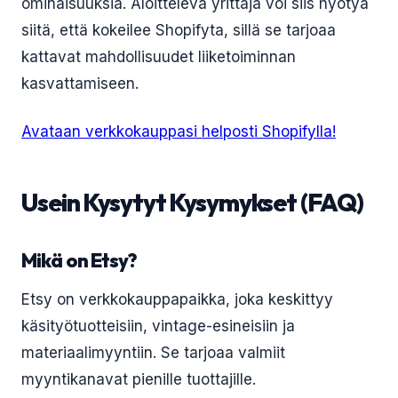
ominaisuuksia. Aloitteleva yrittäjä voi siis hyötyä
siitä, että kokeilee Shopifyta, sillä se tarjoaa
kattavat mahdollisuudet liiketoiminnan
kasvattamiseen.
Avataan verkkokauppasi helposti Shopifylla!
Usein Kysytyt Kysymykset (FAQ)
Mikä on Etsy?
Etsy on verkkokauppapaikka, joka keskittyy
käsityötuotteisiin, vintage-esineisiin ja
materiaalimyyntiin. Se tarjoaa valmiit
myyntikanavat pienille tuottajille.