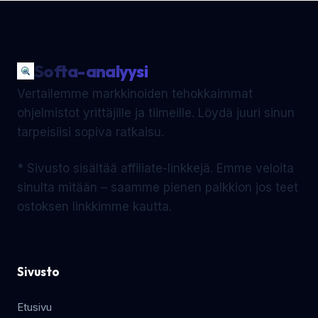
Softa-analyysi
Vertailemme markkinoiden tehokkaimmat
ohjelmistot yrittäjille ja tiimeille. Löydä juuri sinun
tarpeisiisi sopiva ratkaisu.
* Sivusto sisältää affiliate-linkkejä. Emme veloita
sinulta mitään – saamme pienen palkkion jos teet
ostoksen linkkimme kautta.
Sivusto
Etusivu