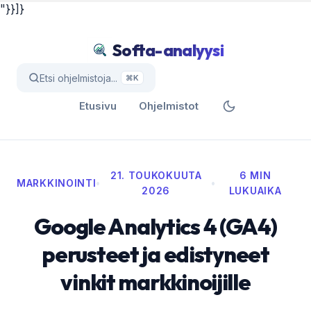
"}}]}
Softa-analyysi
Etsi ohjelmistoja...
⌘K
Etusivu
Ohjelmistot
21. TOUKOKUUTA
6 MIN
MARKKINOINTI
•
•
2026
LUKUAIKA
Google Analytics 4 (GA4)
perusteet ja edistyneet
vinkit markkinoijille