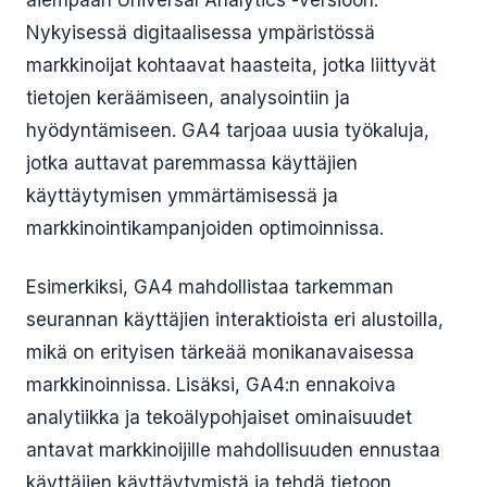
aiempaan Universal Analytics -versioon.
Nykyisessä digitaalisessa ympäristössä
markkinoijat kohtaavat haasteita, jotka liittyvät
tietojen keräämiseen, analysointiin ja
hyödyntämiseen. GA4 tarjoaa uusia työkaluja,
jotka auttavat paremmassa käyttäjien
käyttäytymisen ymmärtämisessä ja
markkinointikampanjoiden optimoinnissa.
Esimerkiksi, GA4 mahdollistaa tarkemman
seurannan käyttäjien interaktioista eri alustoilla,
mikä on erityisen tärkeää monikanavaisessa
markkinoinnissa. Lisäksi, GA4:n ennakoiva
analytiikka ja tekoälypohjaiset ominaisuudet
antavat markkinoijille mahdollisuuden ennustaa
käyttäjien käyttäytymistä ja tehdä tietoon