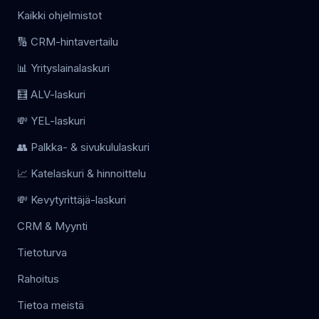
Kaikki ohjelmistot
🔢 CRM-hintavertailu
📊 Yrityslainalaskuri
🧮 ALV-laskuri
💸 YEL-laskuri
👥 Palkka- & sivukululaskuri
📈 Katelaskuri & hinnoittelu
💸 Kevytyrittäjä-laskuri
CRM & Myynti
Tietoturva
Rahoitus
Tietoa meistä