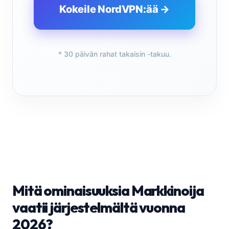
Kokeile NordVPN:ää →
* 30 päivän rahat takaisin -takuu.
Mitä ominaisuuksia Markkinoija
vaatii järjestelmältä vuonna
2026?