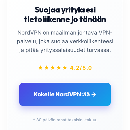
Suojaa yrityksesi
tietoliikenne jo tänään
NordVPN on maailman johtava VPN-
palvelu, joka suojaa verkkoliikenteesi
ja pitää yrityssalaisuudet turvassa.
★★★★★ 4.2/5.0
Kokeile NordVPN:ää →
* 30 päivän rahat takaisin -takuu.