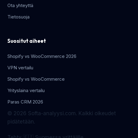
Ota yhteyttä
Tietosuoja
Suositut aiheet
Shopify vs WooCommerce 2026
VPN vertailu
Shopify vs WooCommerce
Yrityslaina vertailu
Paras CRM 2026
© 2026 Softa-analyysi.com. Kaikki oikeudet
pidätetään.
Tehty 🇫🇮 Suomessa yrittäjille