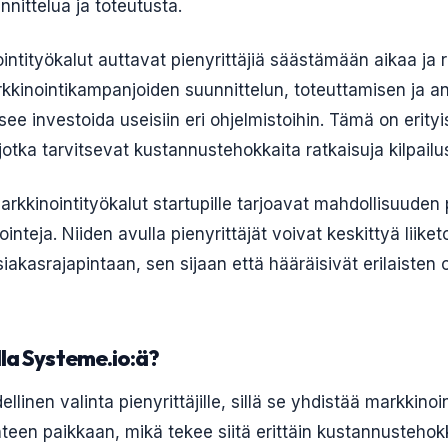
nittelua ja toteutusta.
intityökalut auttavat pienyrittäjiä säästämään aikaa ja 
kkinointikampanjoiden suunnittelun, toteuttamisen ja an
itsee investoida useisiin eri ohjelmistoihin. Tämä on erity
, jotka tarvitsevat kustannustehokkaita ratkaisuja kilpail
markkinointityökalut startupille tarjoavat mahdollisuuden
ointeja. Niiden avulla pienyrittäjät voivat keskittyä liike
iakasrajapintaan, sen sijaan että hääräisivät erilaisten 
la Systeme.io:ä?
llinen valinta pienyrittäjille, sillä se yhdistää markkino
teen paikkaan, mikä tekee siitä erittäin kustannustehok