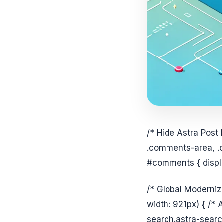
/* Hide Astra Post
.comments-area, .
#comments { displa
/* Global Moderniz
width: 921px) { /*
search.astra-searc