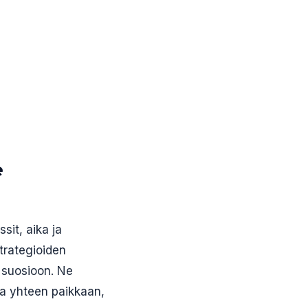
e
sit, aika ja
trategioiden
 suosioon. Ne
ta yhteen paikkaan,