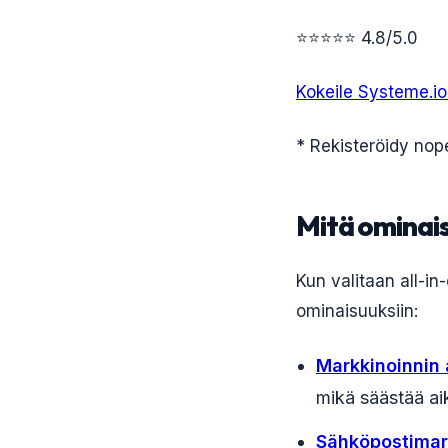
⭐⭐⭐⭐⭐ 4.8/5.0
Kokeile Systeme.io:
* Rekisteröidy nope
Mitä ominais
Kun valitaan all-in
ominaisuuksiin:
Markkinoinnin
mikä säästää ai
Sähköpostimark