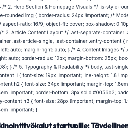
 } /* 2. Hero Section & Homepage Visuals */ .is-style-ro
le-rounded img { border-radius: 24px !important; /* Mo
/ aspect-ratio: 16/9; object-fit: cover; box-shadow: 0 1
 /* 3. Article Content Layout */ .ast-separate-container .
iner .ast-article-single, .ast-container .entry-content 
left: auto; margin-right: auto; } /* 4. Content Images */
ght: auto; border-radius: 12px; margin-bottom: 25px; bo
8); } /* 5. Typography & Readability */ body, .ast-single
ntent li { font-size: 19px !important; line-height: 1.8 !imp
ontent h2 { font-size: 34px !important; margin-top: 1.8em
em !important; border-bottom: 3px solid #0056b3; padd
ry-content h3 { font-size: 28px !important; margin-top: 1
em !important; }
nointityökalut startupille: Täydelline