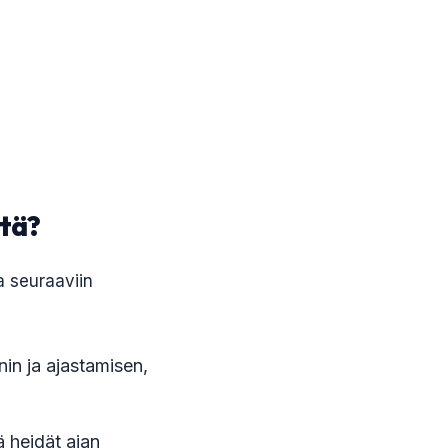
ltä?
a seuraaviin
in ja ajastamisen,
ä heidät ajan