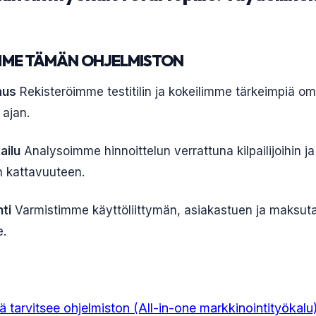
MME TÄMÄN OHJELMISTON
aus
Rekisteröimme testitilin ja kokeilimme tärkeimpiä om
 ajan.
ailu
Analysoimme hinnoittelun verrattuna kilpailijoihin ja
n kattavuuteen.
ti
Varmistimme käyttöliittymän, asiakastuen ja maksut
e.
jä tarvitsee ohjelmiston (All-in-one markkinointityökalu