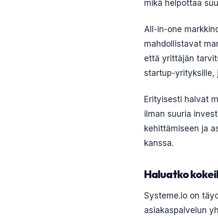
mikä helpottaa suun
All-in-one markkino
mahdollistavat mar
että yrittäjän tarv
startup-yrityksille
Erityisesti halvat 
ilman suuria invest
kehittämiseen ja as
kanssa.
Haluatko kokeil
Systeme.io on täyde
asiakaspalvelun yh