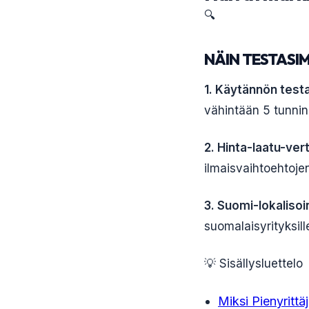
🔍
NÄIN TESTASI
1. Käytännön test
vähintään 5 tunnin
2. Hinta-laatu-vert
ilmaisvaihtoehtoje
3. Suomi-lokalisoin
suomalaisyrityksill
💡 Sisällysluettelo
Miksi Pienyrittä