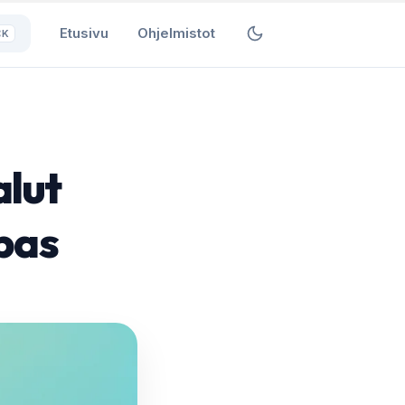
Etusivu
Ohjelmistot
⌘K
alut
opas