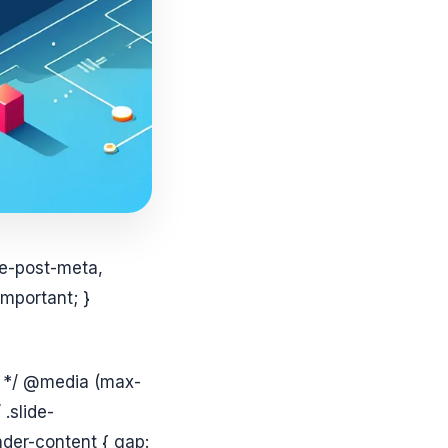
le-post-meta,
mportant; }
on */ @media (max-
.slide-
ader-content { gap: