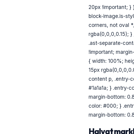
20px !important; }
block-image.is-sty
corners, not oval *
rgba(0,0,0,0.15); }
.ast-separate-conta
!important; margin-
{ width: 100%; hei
15px rgba(0,0,0,0.0
content p, .entry-co
#1a1a1a; } .entry-c
margin-bottom: 0.8
color: #000; } .ent
margin-bottom: 0.8
Halvat markki