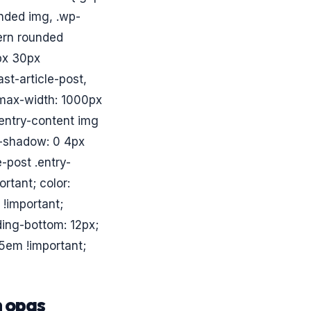
unded img, .wp-
dern rounded
0px 30px
ast-article-post,
{ max-width: 1000px
 .entry-content img
x-shadow: 0 4px
-post .entry-
ortant; color:
 !important;
ing-bottom: 12px;
.5em !important;
n opas