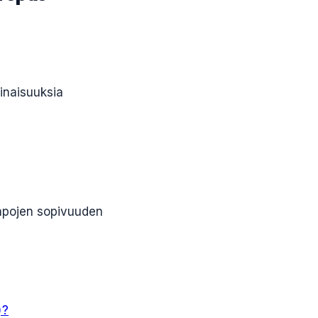
inaisuuksia
apojen sopivuuden
)?