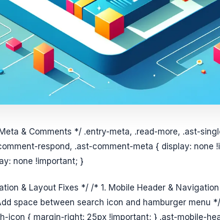
 Meta & Comments */ .entry-meta, .read-more, .ast-sing
comment-respond, .ast-comment-meta { display: none !i
y: none !important; }
ation & Layout Fixes */ /* 1. Mobile Header & Navigati
 Add space between search icon and hamburger menu */ 
h-icon { margin-right: 25px !important; } .ast-mobile-he