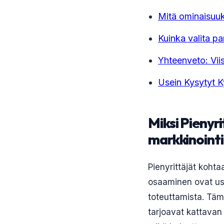
Mitä ominaisuuks
Kuinka valita pa
Yhteenveto: Viis
Usein Kysytyt 
Miksi Pienyri
markkinointi
Pienyrittäjät kohta
osaaminen ovat use
toteuttamista. Täm
tarjoavat kattavan