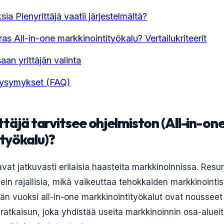
ia Pienyrittäjä vaatii järjestelmältä?
ras All-in-one markkinointityökalu? Vertailukriteerit
aan yrittäjän valinta
Kysymykset (FAQ)
ttäjä tarvitsee ohjelmiston (All-in-on
työkalu)?
avat jatkuvasti erilaisia haasteita markkinoinnissa. Resurs
in rajallisia, mikä vaikeuttaa tehokkaiden markkinointis
än vuoksi all-in-one markkinointityökalut ovat nousseet
 ratkaisun, joka yhdistää useita markkinoinnin osa-aluei