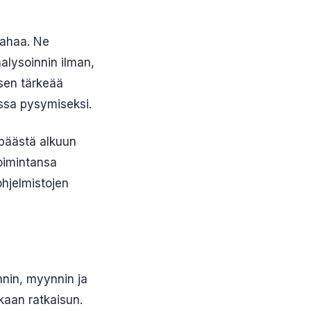
rahaa. Ne
alysoinnin ilman,
isen tärkeää
ussa pysymiseksi.
 päästä alkuun
toimintansa
ohjelmistojen
innin, myynnin ja
kaan ratkaisun.