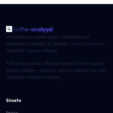
Softa-analyysi
Vertailemme markkinoiden tehokkaimmat
ohjelmistot yrittäjille ja tiimeille. Löydä juuri sinun
tarpeisiisi sopiva ratkaisu.
* Sivusto sisältää affiliate-linkkejä. Emme veloita
sinulta mitään – saamme pienen palkkion jos teet
ostoksen linkkimme kautta.
Sivusto
Etusivu