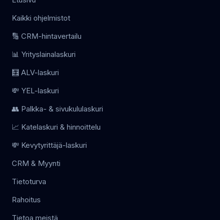
Kaikki ohjelmistot
🔢 CRM-hintavertailu
📊 Yrityslainalaskuri
🧮 ALV-laskuri
💸 YEL-laskuri
👥 Palkka- & sivukululaskuri
📈 Katelaskuri & hinnoittelu
💸 Kevytyrittäjä-laskuri
CRM & Myynti
Tietoturva
Rahoitus
Tietoa meistä