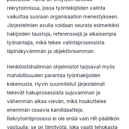
rekrytoinnissa, jossa työntekijöiden valinta
vaikuttaa suoraan organisaation menestykseen.
Järjestelmien avulla voidaan seurata esimerkiksi
hakijoiden taustoja, referenssejä ja aikaisempia
työnantajia, mikä tekee valintaprosessista
läpinäkyvämmän ja objektiivisemman.
Henkilöstöhallinnan ohjelmistot tarjoavat myös
mahdollisuuden parantaa työnhakijoiden
kokemusta. Hyvin suunnitellut järjestelmät
tekevät hakuprosessista sujuvamman ja
vähemmän aikaa vievän, mikä houkuttelee
enemmän osaavia kandidaatteja.
Rekrytointiprosessi ei ole enää vain HR-päällikön
vastuulla; se on tiimityötä, joka vaatii tehokasta