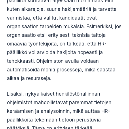
päälliköt kohtaavat arjessaan monia haasteita,
kuten aikarajoja, suuria hakijamääriä ja tarvetta
varmistaa, että valitut kandidaatit ovat
organisaation tarpeiden mukaisia. Esimerkiksi, jos
organisaatio etsii erityisesti teknisiä taitoja
omaavia työntekijöitä, on tärkeää, että HR-
päällikkö voi arvioida hakijoita nopeasti ja
tehokkaasti. Ohjelmiston avulla voidaan
automatisoida monia prosesseja, mikä säästää
aikaa ja resursseja.
Lisäksi, nykyaikaiset henkilöstöhallinnan
ohjelmistot mahdollistavat paremmat tietojen
keräämisen ja analysoinnin, mikä auttaa HR-
päällikköitä tekemään tietoon perustuvia
päätöksiä. Tämä on erityisen tärkeää