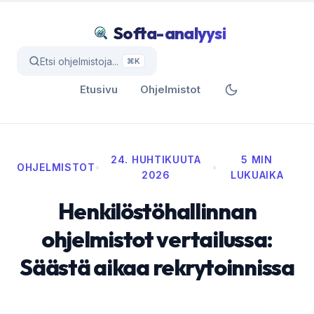
Softa-analyysi
Etsi ohjelmistoja...
⌘K
Etusivu
Ohjelmistot
24. HUHTIKUUTA
5 MIN
OHJELMISTOT
•
•
2026
LUKUAIKA
Henkilöstöhallinnan
ohjelmistot vertailussa:
Säästä aikaa rekrytoinnissa