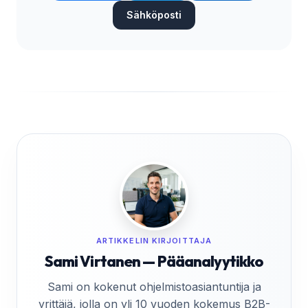
Sähköposti
ARTIKKELIN KIRJOITTAJA
Sami Virtanen — Pääanalyytikko
Sami on kokenut ohjelmistoasiantuntija ja
yrittäjä, jolla on yli 10 vuoden kokemus B2B-