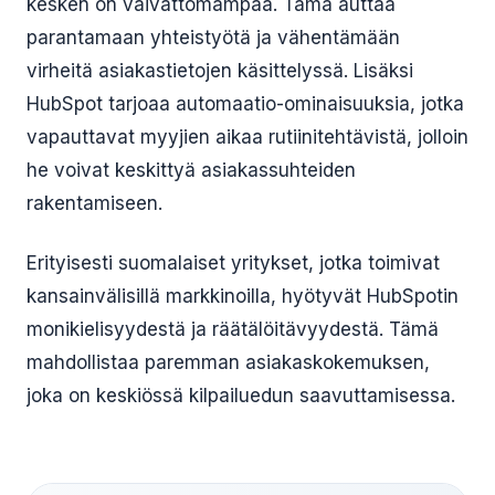
kesken on vaivattomampaa. Tämä auttaa
parantamaan yhteistyötä ja vähentämään
virheitä asiakastietojen käsittelyssä. Lisäksi
HubSpot tarjoaa automaatio-ominaisuuksia, jotka
vapauttavat myyjien aikaa rutiinitehtävistä, jolloin
he voivat keskittyä asiakassuhteiden
rakentamiseen.
Erityisesti suomalaiset yritykset, jotka toimivat
kansainvälisillä markkinoilla, hyötyvät HubSpotin
monikielisyydestä ja räätälöitävyydestä. Tämä
mahdollistaa paremman asiakaskokemuksen,
joka on keskiössä kilpailuedun saavuttamisessa.