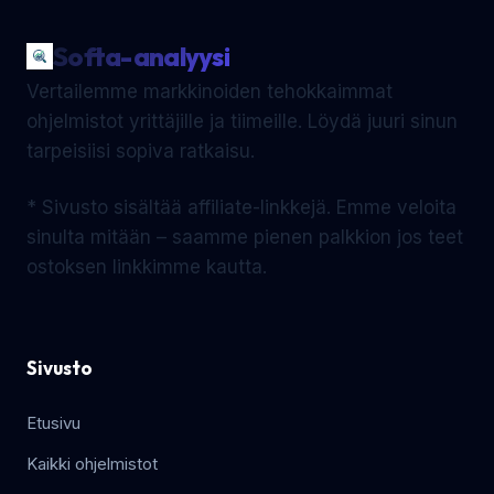
Softa-analyysi
Vertailemme markkinoiden tehokkaimmat
ohjelmistot yrittäjille ja tiimeille. Löydä juuri sinun
tarpeisiisi sopiva ratkaisu.
* Sivusto sisältää affiliate-linkkejä. Emme veloita
sinulta mitään – saamme pienen palkkion jos teet
ostoksen linkkimme kautta.
Sivusto
Etusivu
Kaikki ohjelmistot