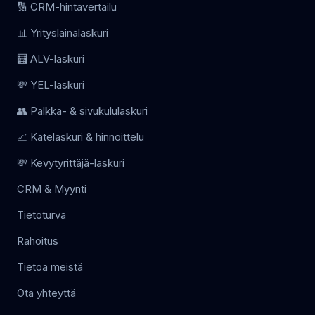
🔢 CRM-hintavertailu
📊 Yrityslainalaskuri
🧮 ALV-laskuri
💸 YEL-laskuri
👥 Palkka- & sivukululaskuri
📈 Katelaskuri & hinnoittelu
💸 Kevytyrittäjä-laskuri
CRM & Myynti
Tietoturva
Rahoitus
Tietoa meistä
Ota yhteyttä