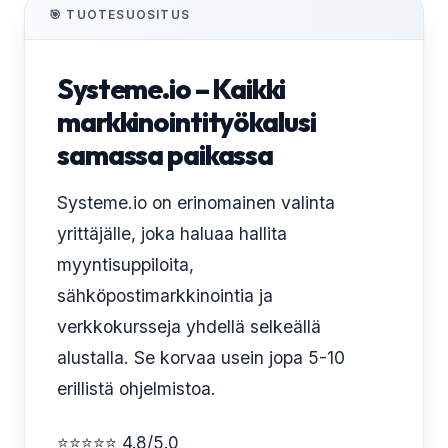
🎯 TUOTESUOSITUS
Systeme.io – Kaikki
markkinointityökalusi
samassa paikassa
Systeme.io on erinomainen valinta
yrittäjälle, joka haluaa hallita
myyntisuppiloita,
sähköpostimarkkinointia ja
verkkokursseja yhdellä selkeällä
alustalla. Se korvaa usein jopa 5-10
erillistä ohjelmistoa.
⭐⭐⭐⭐⭐ 4.8/5.0