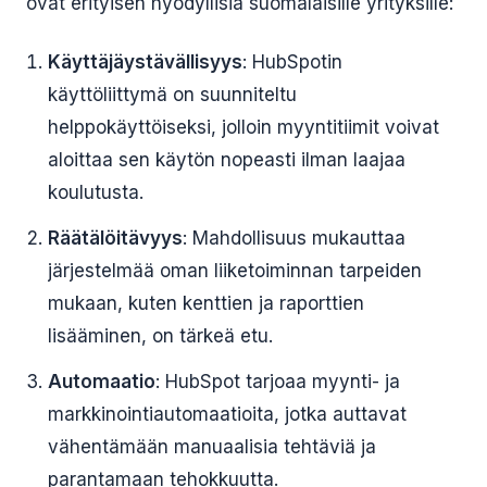
ovat erityisen hyödyllisiä suomalaisille yrityksille:
Käyttäjäystävällisyys
: HubSpotin
käyttöliittymä on suunniteltu
helppokäyttöiseksi, jolloin myyntitiimit voivat
aloittaa sen käytön nopeasti ilman laajaa
koulutusta.
Räätälöitävyys
: Mahdollisuus mukauttaa
järjestelmää oman liiketoiminnan tarpeiden
mukaan, kuten kenttien ja raporttien
lisääminen, on tärkeä etu.
Automaatio
: HubSpot tarjoaa myynti- ja
markkinointiautomaatioita, jotka auttavat
vähentämään manuaalisia tehtäviä ja
parantamaan tehokkuutta.