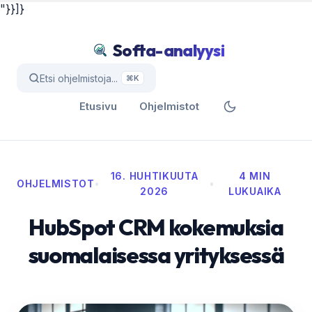
"}}]}
Softa-analyysi
Etsi ohjelmistoja...
⌘K
Etusivu
Ohjelmistot
16. HUHTIKUUTA
4 MIN
OHJELMISTOT
•
•
2026
LUKUAIKA
HubSpot CRM kokemuksia
suomalaisessa yrityksessä