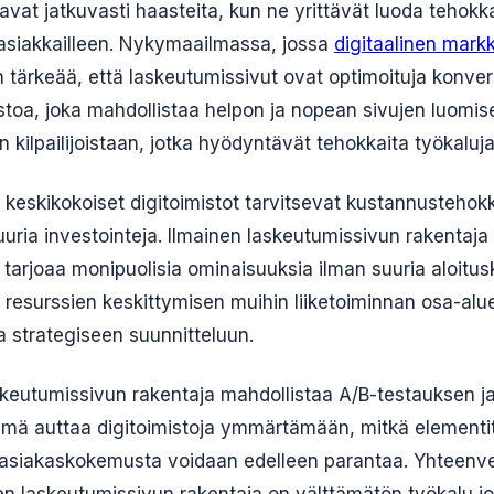
avat jatkuvasti haasteita, kun ne yrittävät luoda tehokk
asiakkailleen. Nykymaailmassa, jossa
digitaalinen markk
tärkeää, että laskeutumissivut ovat optimoituja konvers
stoa, joka mahdollistaa helpon ja nopean sivujen luomise
n kilpailijoistaan, jotka hyödyntävät tehokkaita työkaluja
ja keskikokoiset digitoimistot tarvitsevat kustannustehokk
uuria investointeja. Ilmainen laskeutumissivun rakentaja 
e tarjoaa monipuolisia ominaisuuksia ilman suuria aloitu
resurssien keskittymisen muihin liiketoiminnan osa-alue
a strategiseen suunnitteluun.
skeutumissivun rakentaja mahdollistaa A/B-testauksen ja
mä auttaa digitoimistoja ymmärtämään, mitkä elementit
n asiakaskokemusta voidaan edelleen parantaa. Yhteenv