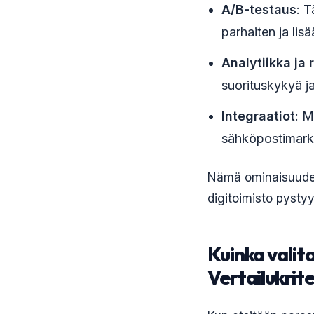
A/B-testaus
: 
parhaiten ja lis
Analytiikka ja 
suorituskykyä j
Integraatiot
: M
sähköpostimarkk
Nämä ominaisuudet 
digitoimisto pysty
Kuinka valit
Vertailukrite