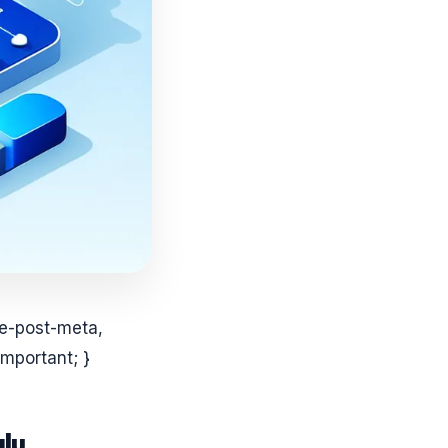
le-post-meta,
mportant; }
alu