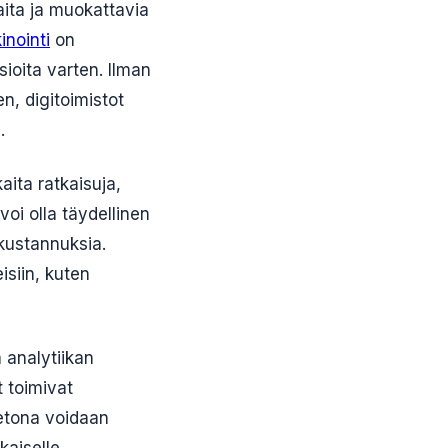
aita ja muokattavia
inointi
on
ioita varten. Ilman
n, digitoimistot
.
aita ratkaisuja,
voi olla täydellinen
skustannuksia.
isiin, kuten
 analytiikan
 toimivat
etona voidaan