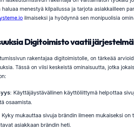
nen laskeutumissivun rakentaja on välttämätön työkalu jo
ka haluaa menestyä kilpailussa ja tarjota asiakkailleen p
ysteme.io
ilmaiseksi ja hyödynnä sen monipuolisia omin
uuksia Digitoimisto vaatii järjestelmä
tumissivun rakentajaa digitoimistolle, on tärkeää arvioi
ksia. Tässä on viisi keskeistä ominaisuutta, jotka jokai
on:
syys
: Käyttäjäystävällinen käyttöliittymä helpottaa siv
stä osaamista.
: Kyky mukauttaa sivuja brändin ilmeen mukaiseksi on t
tavat asiakkaan brändin heti.