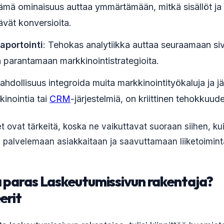
Tämä ominaisuus auttaa ymmärtämään, mitkä sisällöt ja 
äävät konversioita.
raportointi
: Tehokas analytiikka auttaa seuraamaan si
a parantamaan markkinointistrategioita.
ahdollisuus integroida muita markkinointityökaluja ja jä
inointia tai
CRM
-järjestelmiä, on kriittinen tehokkuud
ovat tärkeitä, koska ne vaikuttavat suoraan siihen, ku
y palvelemaan asiakkaitaan ja saavuttamaan liiketoimint
a paras Laskeutumissivun rakentaja?
erit