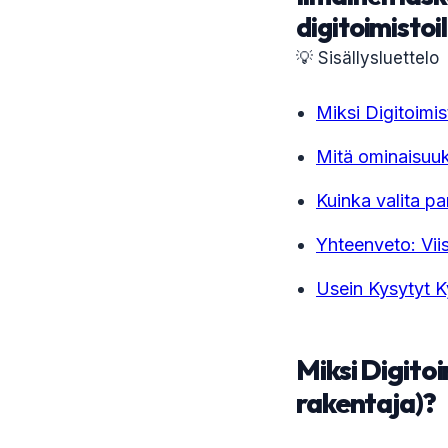
digitoimistoil
💡 Sisällysluettelo
Miksi Digitoimi
Mitä ominaisuuks
Kuinka valita pa
Yhteenveto: Viis
Usein Kysytyt 
Miksi Digito
rakentaja)?