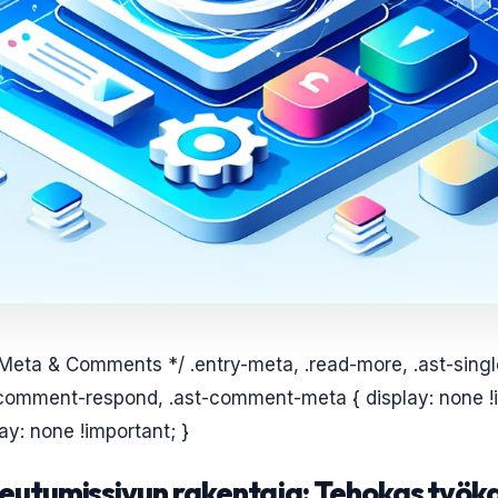
 Meta & Comments */ .entry-meta, .read-more, .ast-sing
comment-respond, .ast-comment-meta { display: none !i
y: none !important; }
keutumissivun rakentaja: Tehokas työk