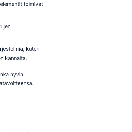
elementit toimivat
vujen
rjestelmiä, kuten
en kannalta.
inka hyvin
atavoitteensa.