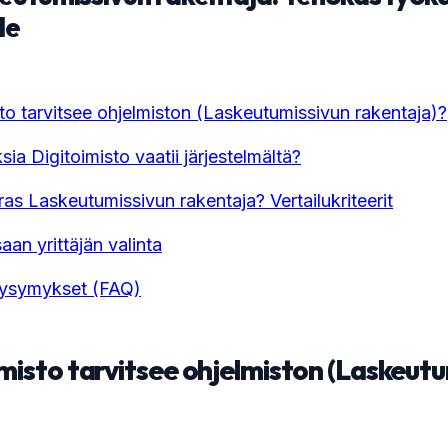
le
sto tarvitsee ohjelmiston (Laskeutumissivun rakentaja)?
ia Digitoimisto vaatii järjestelmältä?
ras Laskeutumissivun rakentaja? Vertailukriteerit
aan yrittäjän valinta
Kysymykset (FAQ)
imisto tarvitsee ohjelmiston (Laskeut