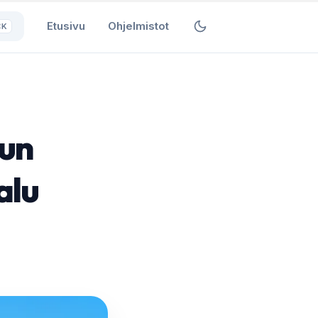
Etusivu
Ohjelmistot
⌘K
vun
alu