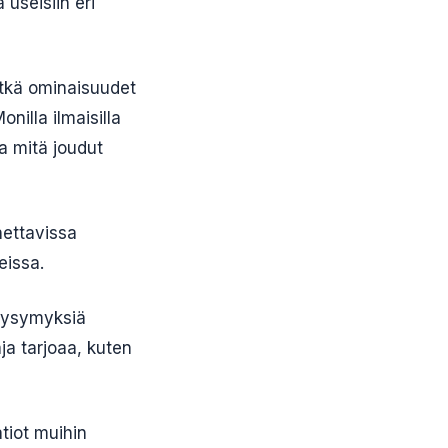
 useisiin eri
mitkä ominaisuudet
illa ilmaisilla
ja mitä joudut
nettavissa
eissa.
 kysymyksiä
ja tarjoaa, kuten
tiot muihin