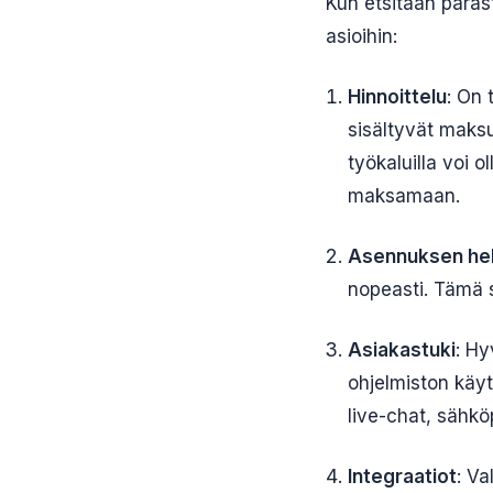
Kun etsitään parast
asioihin:
Hinnoittelu
: On 
sisältyvät maksu
työkaluilla voi o
maksamaan.
Asennuksen he
nopeasti. Tämä sä
Asiakastuki
: Hy
ohjelmiston käyt
live-chat, sähköp
Integraatiot
: Va