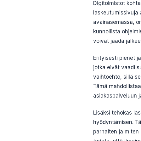
Digitoimistot kohta
laskeutumissivuja 
avainasemassa, on 
kunnollista ohjelmi
voivat jäädä jälkee
Erityisesti pienet 
jotka eivät vaadi s
vaihtoehto, sillä s
Tämä mahdollistaa 
asiakaspalveluun j
Lisäksi tehokas la
hyödyntämisen. Tä
parhaiten ja mite