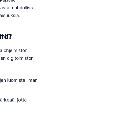
kaiselle
arasta mahdollista
aisuuksia.
ltä?
da ohjelmiston
sen digitoimiston
ujen luomista ilman
ärkeää, jotta