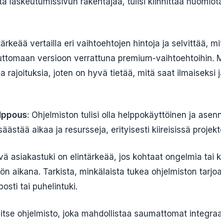
a laskeutumissivun rakentajaa, tulisi kiinnittää huomiota
tärkeää vertailla eri vaihtoehtojen hintoja ja selvittää, 
ttomaan versioon verrattuna premium-vaihtoehtoihin. Mon
lla rajoituksia, joten on hyvä tietää, mitä saat ilmaiseksi 
lppous
: Ohjelmiston tulisi olla helppokäyttöinen ja asen
ästää aikaa ja resursseja, erityisesti kiireisissä projekt
vä asiakastuki on elintärkeää, jos kohtaat ongelmia tai
ön aikana. Tarkista, minkälaista tukea ohjelmiston tarjoa
osti tai puhelintuki.
litse ohjelmisto, joka mahdollistaa saumattomat integraa