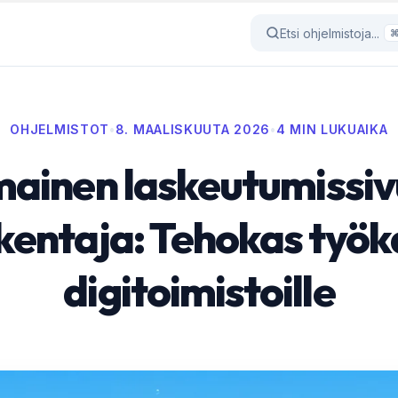
Etsi ohjelmistoja...
OHJELMISTOT
•
8. MAALISKUUTA 2026
•
4 MIN LUKUAIKA
mainen laskeutumissi
kentaja: Tehokas työk
digitoimistoille