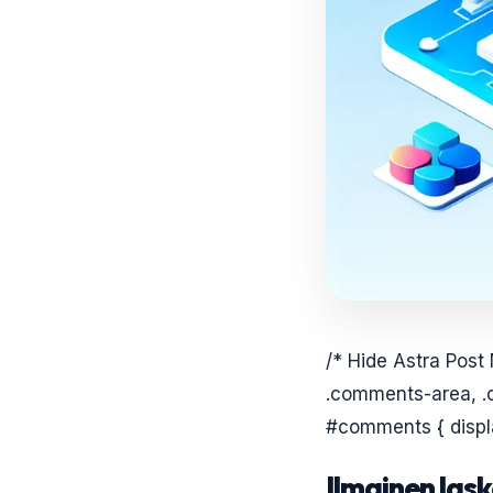
/* Hide Astra Post
.comments-area, .
#comments { displa
Ilmainen las