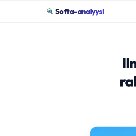
Softa-analyysi
Il
ra