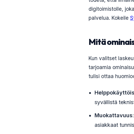
todeta, että ilmai
digitoimistolle, jo
palvelua. Kokeile
S
Mitä ominais
Kun valitset laskeu
tarjoamia ominaisuu
tulisi ottaa huomio
Helppokäyttöi
syvällistä tekni
Muokattavuus
asiakkaat tunnis