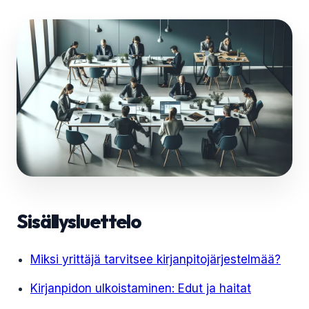
Sisällysluettelo
Miksi yrittäjä tarvitsee kirjanpitojärjestelmää?
Kirjanpidon ulkoistaminen: Edut ja haitat