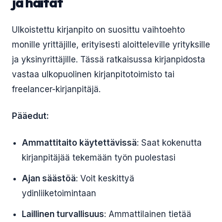
ja haitat
Ulkoistettu kirjanpito on suosittu vaihtoehto
monille yrittäjille, erityisesti aloitteleville yrityksille
ja yksinyrittäjille. Tässä ratkaisussa kirjanpidosta
vastaa ulkopuolinen kirjanpitotoimisto tai
freelancer-kirjanpitäjä.
Pääedut:
Ammattitaito käytettävissä
: Saat kokenutta
kirjanpitäjää tekemään työn puolestasi
Ajan säästöä
: Voit keskittyä
ydinliiketoimintaan
Laillinen turvallisuus
: Ammattilainen tietää