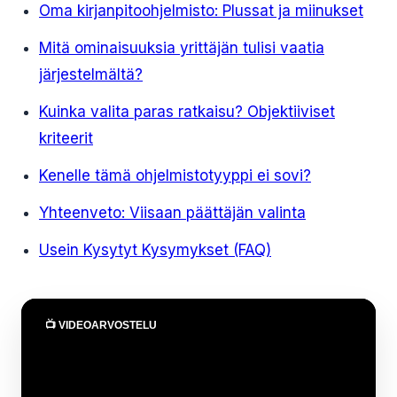
Oma kirjanpitoohjelmisto: Plussat ja miinukset
Mitä ominaisuuksia yrittäjän tulisi vaatia
järjestelmältä?
Kuinka valita paras ratkaisu? Objektiiviset
kriteerit
Kenelle tämä ohjelmistotyyppi ei sovi?
Yhteenveto: Viisaan päättäjän valinta
Usein Kysytyt Kysymykset (FAQ)
📺 VIDEOARVOSTELU