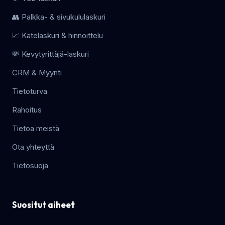
👥 Palkka- & sivukululaskuri
📈 Katelaskuri & hinnoittelu
💸 Kevytyrittäjä-laskuri
CRM & Myynti
Tietoturva
Rahoitus
Tietoa meistä
Ota yhteyttä
Tietosuoja
Suositut aiheet