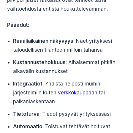
pilvipohjaiset ratkaisut ovat tehneet tästä
vaihtoehdosta entistä houkuttelevamman.
Pääedut:
Reaaliaikainen näkyvyys
: Näet yrityksesi
taloudellisen tilanteen milloin tahansa
Kustannustehokkuus
: Alhaisemmat pitkän
aikavälin kustannukset
Integraatiot
: Yhdistä helposti muihin
järjestelmiin kuten
verkkokauppaan
tai
palkanlaskentaan
Tietoturva
: Tiedot pysyvät yrityksessäsi
Automaatio
: Toistuvat tehtävät hoituvat