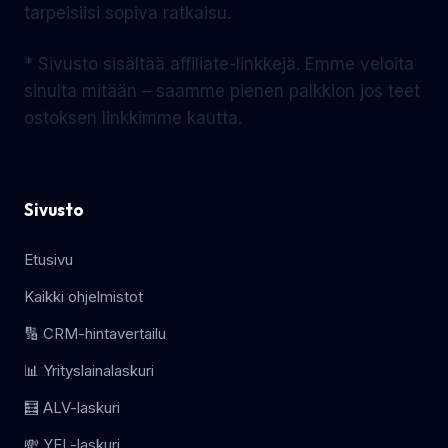
tarpeisiisi sopiva ratkaisu.
* Sivusto sisältää affiliate-linkkejä. Emme veloita
sinulta mitään – saamme pienen palkkion jos teet
ostoksen linkkimme kautta.
Sivusto
Etusivu
Kaikki ohjelmistot
🔢 CRM-hintavertailu
📊 Yrityslainalaskuri
🧮 ALV-laskuri
💸 YEL-laskuri