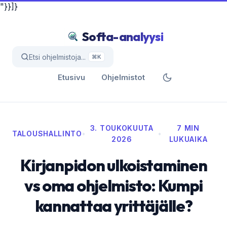
"}}]}
Softa-analyysi
Etsi ohjelmistoja...
⌘K
Etusivu
Ohjelmistot
3. TOUKOKUUTA
7 MIN
TALOUSHALLINTO
•
•
2026
LUKUAIKA
Kirjanpidon ulkoistaminen
vs oma ohjelmisto: Kumpi
kannattaa yrittäjälle?