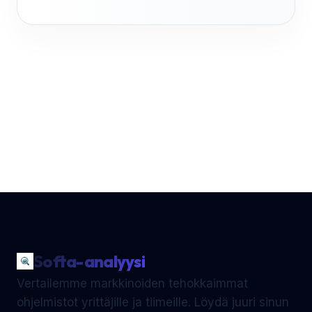
Softa-analyysi
Vertailemme markkinoiden tehokkaimmat
ohjelmistot yrittäjille ja tiimeille. Löydä juuri sinun