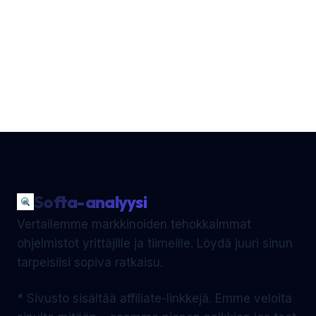
Softa-analyysi
Vertailemme markkinoiden tehokkaimmat
ohjelmistot yrittäjille ja tiimeille. Löydä juuri sinun
tarpeisiisi sopiva ratkaisu.
* Sivusto sisältää affiliate-linkkejä. Emme veloita