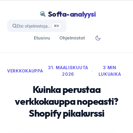
Softa-analyysi
Etsi ohjelmistoja...
⌘K
Etusivu
Ohjelmistot
31. MAALISKUUTA
3 MIN
VERKKOKAUPPA
•
•
2026
LUKUAIKA
Kuinka perustaa
verkkokauppa nopeasti?
Shopify pikakurssi