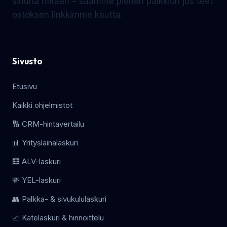
sinulta mitään – saamme pienen palkkion jos teet
ostoksen linkkimme kautta.
Sivusto
Etusivu
Kaikki ohjelmistot
🔢 CRM-hintavertailu
📊 Yrityslainalaskuri
🧮 ALV-laskuri
💸 YEL-laskuri
👥 Palkka- & sivukululaskuri
📈 Katelaskuri & hinnoittelu