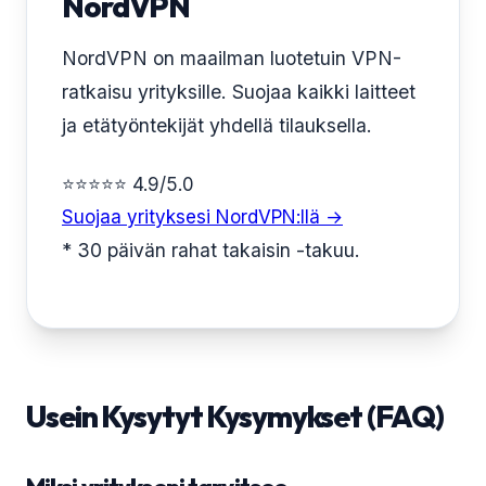
NordVPN
NordVPN on maailman luotetuin VPN-
ratkaisu yrityksille. Suojaa kaikki laitteet
ja etätyöntekijät yhdellä tilauksella.
⭐⭐⭐⭐⭐ 4.9/5.0
Suojaa yrityksesi NordVPN:llä →
* 30 päivän rahat takaisin -takuu.
Usein Kysytyt Kysymykset (FAQ)