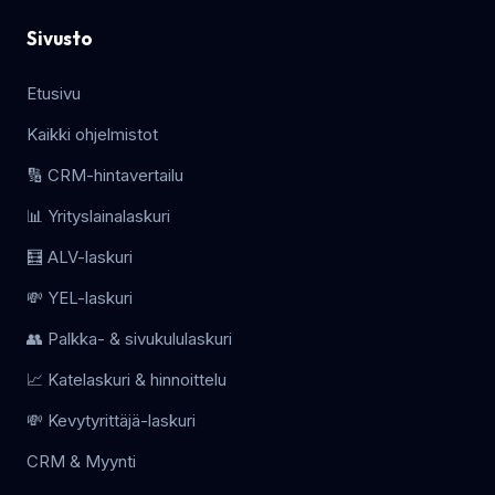
Sivusto
Etusivu
Kaikki ohjelmistot
🔢 CRM-hintavertailu
📊 Yrityslainalaskuri
🧮 ALV-laskuri
💸 YEL-laskuri
👥 Palkka- & sivukululaskuri
📈 Katelaskuri & hinnoittelu
💸 Kevytyrittäjä-laskuri
CRM & Myynti