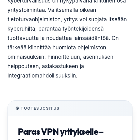
Kyberturvallisuus on nykypäivänä kriittinen osa
yritystoimintaa. Valitsemalla oikean
tietoturvaohjelmiston, yritys voi suojata itseään
kyberuhilta, parantaa työntekijöidensä
tuottavuutta ja noudattaa lainsäädäntöä. On
tärkeää kiinnittää huomiota ohjelmiston
ominaisuuksiin, hinnoitteluun, asennuksen
helppouteen, asiakastukeen ja
integraatiomahdollisuuksiin.
🎯 TUOTESUOSITUS
Paras VPN yritykselle –