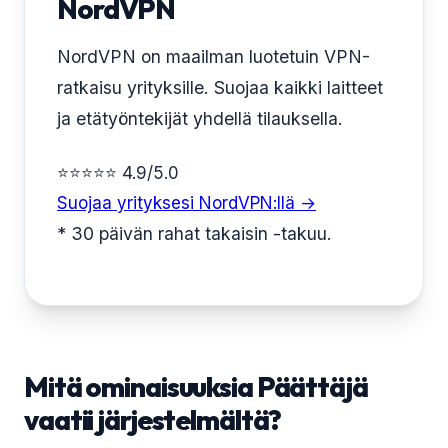
NordVPN
NordVPN on maailman luotetuin VPN-
ratkaisu yrityksille. Suojaa kaikki laitteet
ja etätyöntekijät yhdellä tilauksella.
⭐⭐⭐⭐⭐ 4.9/5.0
Suojaa yrityksesi NordVPN:llä →
* 30 päivän rahat takaisin -takuu.
Mitä ominaisuuksia Päättäjä
vaatii järjestelmältä?