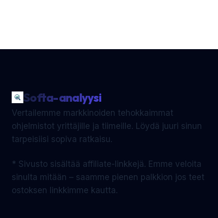
Softa-analyysi
Vertailemme markkinoiden tehokkaimmat
ohjelmistot yrittäjille ja tiimeille. Löydä juuri sinun
tarpeisiisi sopiva ratkaisu.
* Sivusto sisältää affiliate-linkkejä. Emme veloita
sinulta mitään – saamme pienen palkkion jos teet
ostoksen linkkimme kautta.