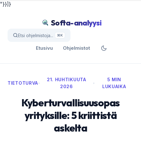
"}}]}
Softa-analyysi
Etsi ohjelmistoja...
⌘K
Etusivu
Ohjelmistot
21. HUHTIKUUTA
5 MIN
TIETOTURVA
•
•
2026
LUKUAIKA
Kyberturvallisuusopas
yrityksille: 5 kriittistä
askelta