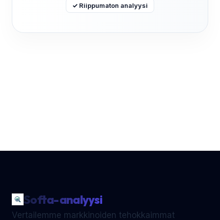
✓ Riippumaton analyysi
Softa-analyysi
Vertailemme markkinoiden tehokkaimmat