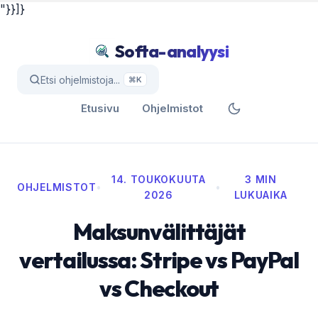
"}}]}
Softa-analyysi
Etsi ohjelmistoja...
⌘K
Etusivu
Ohjelmistot
14. TOUKOKUUTA
3 MIN
OHJELMISTOT
•
•
2026
LUKUAIKA
Maksunvälittäjät
vertailussa: Stripe vs PayPal
vs Checkout