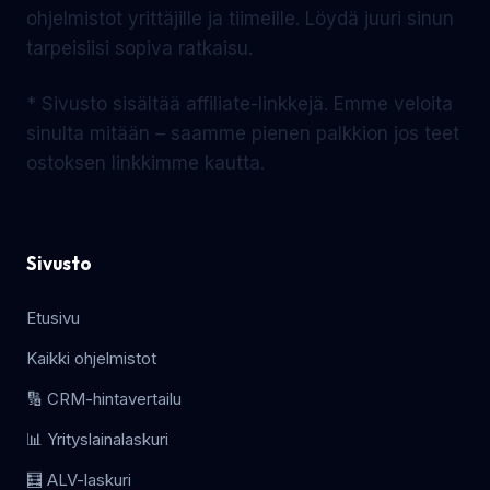
ohjelmistot yrittäjille ja tiimeille. Löydä juuri sinun
tarpeisiisi sopiva ratkaisu.
* Sivusto sisältää affiliate-linkkejä. Emme veloita
sinulta mitään – saamme pienen palkkion jos teet
ostoksen linkkimme kautta.
Sivusto
Etusivu
Kaikki ohjelmistot
🔢 CRM-hintavertailu
📊 Yrityslainalaskuri
🧮 ALV-laskuri