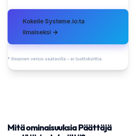
Kokeile Systeme.io:ta
ilmaiseksi →
* Ilmainen versio saatavilla – ei luottokorttia.
Mitä ominaisuuksia Päättäjä