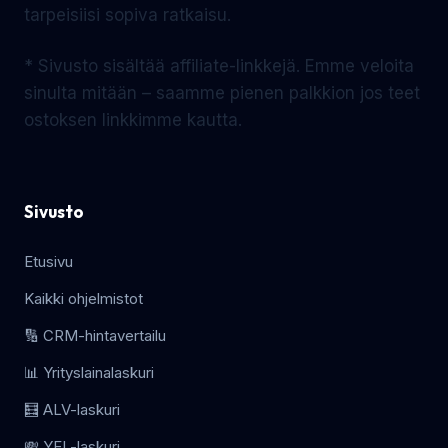
tarpeisiisi sopiva ratkaisu.
* Sivusto sisältää affiliate-linkkejä. Emme veloita
sinulta mitään – saamme pienen palkkion jos teet
ostoksen linkkimme kautta.
Sivusto
Etusivu
Kaikki ohjelmistot
🔢 CRM-hintavertailu
📊 Yrityslainalaskuri
🧮 ALV-laskuri
💸 YEL-laskuri