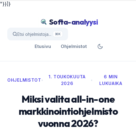
"}}]}
Softa-analyysi
Etsi ohjelmistoja...
⌘K
Etusivu
Ohjelmistot
1. TOUKOKUUTA
6 MIN
OHJELMISTOT
•
•
2026
LUKUAIKA
Miksi valita all-in-one
markkinointiohjelmisto
vuonna 2026?