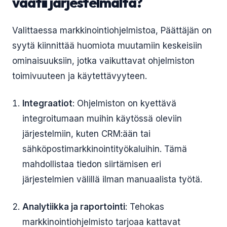
vaatii järjestelmältä?
Valittaessa markkinointiohjelmistoa, Päättäjän on
syytä kiinnittää huomiota muutamiin keskeisiin
ominaisuuksiin, jotka vaikuttavat ohjelmiston
toimivuuteen ja käytettävyyteen.
Integraatiot
: Ohjelmiston on kyettävä
integroitumaan muihin käytössä oleviin
järjestelmiin, kuten CRM:ään tai
sähköpostimarkkinointityökaluihin. Tämä
mahdollistaa tiedon siirtämisen eri
järjestelmien välillä ilman manuaalista työtä.
Analytiikka ja raportointi
: Tehokas
markkinointiohjelmisto tarjoaa kattavat