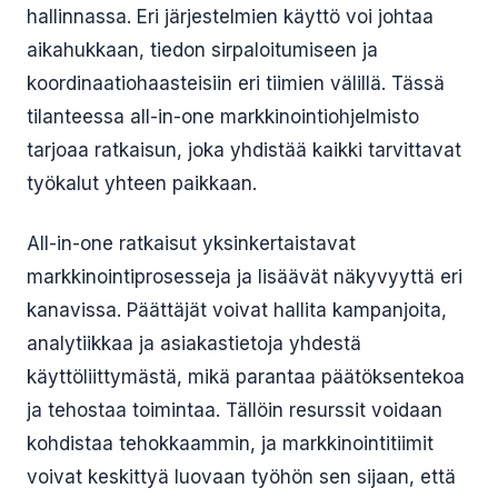
hallinnassa. Eri järjestelmien käyttö voi johtaa
aikahukkaan, tiedon sirpaloitumiseen ja
koordinaatiohaasteisiin eri tiimien välillä. Tässä
tilanteessa all-in-one markkinointiohjelmisto
tarjoaa ratkaisun, joka yhdistää kaikki tarvittavat
työkalut yhteen paikkaan.
All-in-one ratkaisut yksinkertaistavat
markkinointiprosesseja ja lisäävät näkyvyyttä eri
kanavissa. Päättäjät voivat hallita kampanjoita,
analytiikkaa ja asiakastietoja yhdestä
käyttöliittymästä, mikä parantaa päätöksentekoa
ja tehostaa toimintaa. Tällöin resurssit voidaan
kohdistaa tehokkaammin, ja markkinointitiimit
voivat keskittyä luovaan työhön sen sijaan, että