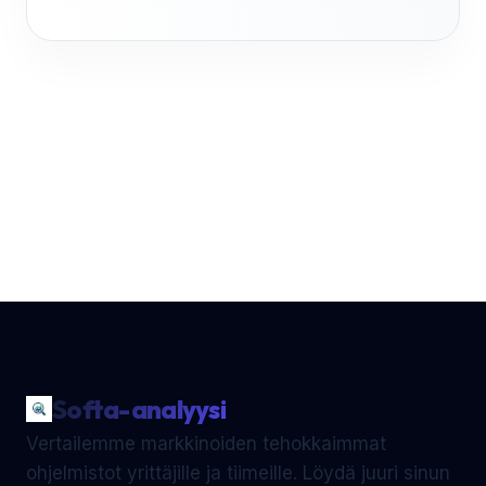
Softa-analyysi
Vertailemme markkinoiden tehokkaimmat
ohjelmistot yrittäjille ja tiimeille. Löydä juuri sinun