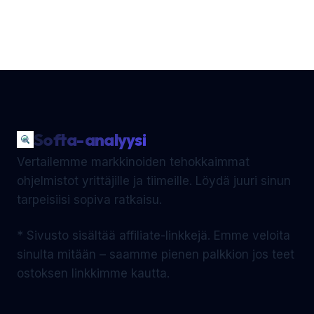
Softa-analyysi
Vertailemme markkinoiden tehokkaimmat
ohjelmistot yrittäjille ja tiimeille. Löydä juuri sinun
tarpeisiisi sopiva ratkaisu.
* Sivusto sisältää affiliate-linkkejä. Emme veloita
sinulta mitään – saamme pienen palkkion jos teet
ostoksen linkkimme kautta.