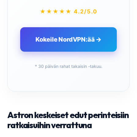
★★★★★ 4.2/5.0
Kokeile NordVPN:ää →
* 30 päivän rahat takaisin -takuu.
Astron keskeiset edut perinteisiin
ratkaisuihin verrattuna