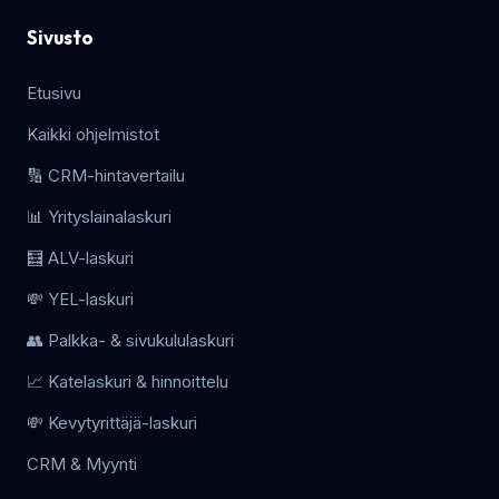
Sivusto
Etusivu
Kaikki ohjelmistot
🔢 CRM-hintavertailu
📊 Yrityslainalaskuri
🧮 ALV-laskuri
💸 YEL-laskuri
👥 Palkka- & sivukululaskuri
📈 Katelaskuri & hinnoittelu
💸 Kevytyrittäjä-laskuri
CRM & Myynti