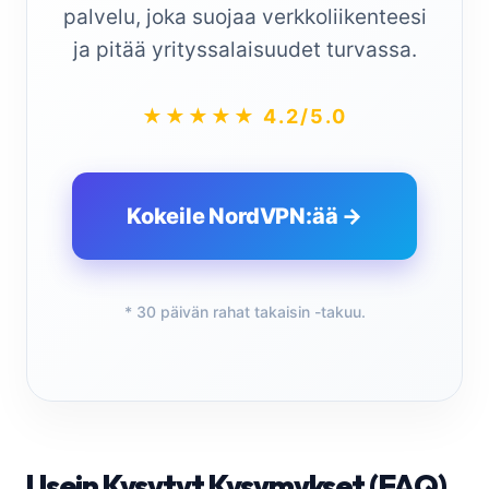
palvelu, joka suojaa verkkoliikenteesi
ja pitää yrityssalaisuudet turvassa.
★★★★★ 4.2/5.0
Kokeile NordVPN:ää →
* 30 päivän rahat takaisin -takuu.
Usein Kysytyt Kysymykset (FAQ)