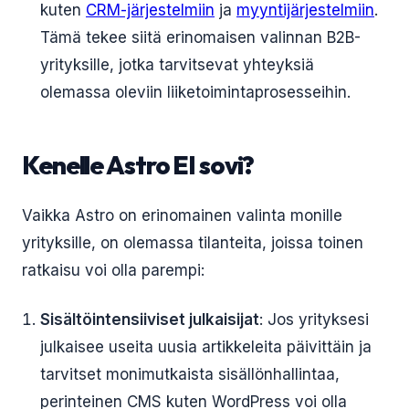
kuten
CRM-järjestelmiin
ja
myyntijärjestelmiin
.
Tämä tekee siitä erinomaisen valinnan B2B-
yrityksille, jotka tarvitsevat yhteyksiä
olemassa oleviin liiketoimintaprosesseihin.
Kenelle Astro EI sovi?
Vaikka Astro on erinomainen valinta monille
yrityksille, on olemassa tilanteita, joissa toinen
ratkaisu voi olla parempi:
Sisältöintensiiviset julkaisijat
: Jos yrityksesi
julkaisee useita uusia artikkeleita päivittäin ja
tarvitset monimutkaista sisällönhallintaa,
perinteinen CMS kuten WordPress voi olla