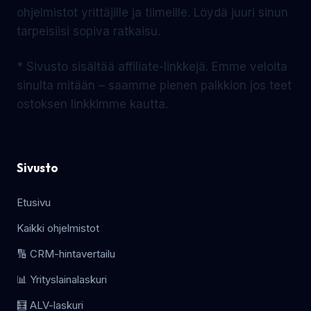
ohjelmistot yrittäjille ja tiimeille. Löydä juuri sinun
tarpeisiisi sopiva ratkaisu.
* Sivusto sisältää affiliate-linkkejä. Emme veloita
sinulta mitään – saamme pienen palkkion jos teet
ostoksen linkkimme kautta.
Sivusto
Etusivu
Kaikki ohjelmistot
🔢 CRM-hintavertailu
📊 Yrityslainalaskuri
🧮 ALV-laskuri