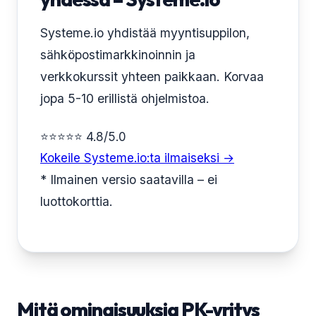
Systeme.io yhdistää myyntisuppilon,
sähköpostimarkkinoinnin ja
verkkokurssit yhteen paikkaan. Korvaa
jopa 5-10 erillistä ohjelmistoa.
⭐⭐⭐⭐⭐ 4.8/5.0
Kokeile Systeme.io:ta ilmaiseksi →
* Ilmainen versio saatavilla – ei
luottokorttia.
Mitä ominaisuuksia PK-yritys