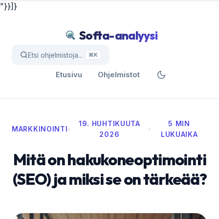
"}}]}
Softa-analyysi
Etsi ohjelmistoja...
⌘K
Etusivu
Ohjelmistot
19. HUHTIKUUTA
5 MIN
MARKKINOINTI
•
•
2026
LUKUAIKA
Mitä on hakukoneoptimointi
(SEO) ja miksi se on tärkeää?