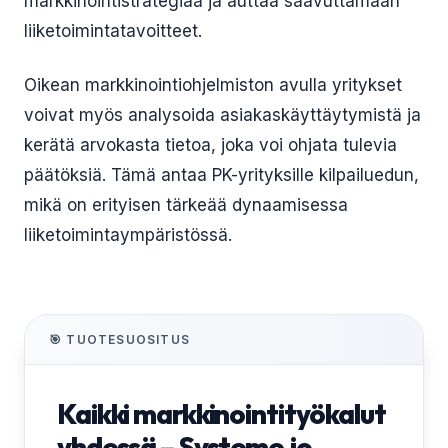
markkinointistrategiaa ja auttaa saavuttamaan
liiketoimintatavoitteet.
Oikean markkinointiohjelmiston avulla yritykset
voivat myös analysoida asiakaskäyttäytymistä ja
kerätä arvokasta tietoa, joka voi ohjata tulevia
päätöksiä. Tämä antaa PK-yrityksille kilpailuedun,
mikä on erityisen tärkeää dynaamisessa
liiketoimintaympäristössä.
🎯 TUOTESUOSITUS
Kaikki markkinointityökalut
yhdessä – Systeme.io