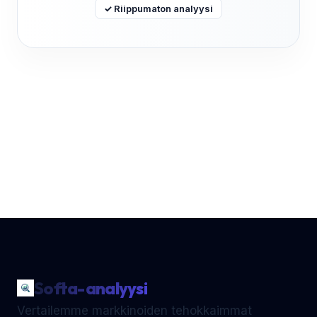
✓ Riippumaton analyysi
Softa-analyysi
Vertailemme markkinoiden tehokkaimmat