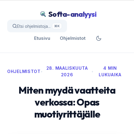
Softa-analyysi
Etsi ohjelmistoja...
⌘K
Etusivu
Ohjelmistot
28. MAALISKUUTA
4 MIN
OHJELMISTOT
•
•
2026
LUKUAIKA
Miten myydä vaatteita
verkossa: Opas
muotiyrittäjälle