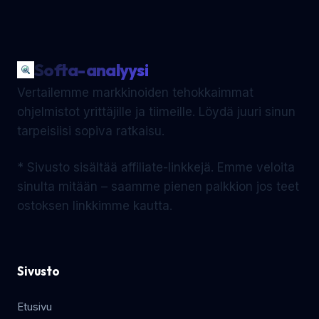
Softa-analyysi
Vertailemme markkinoiden tehokkaimmat
ohjelmistot yrittäjille ja tiimeille. Löydä juuri sinun
tarpeisiisi sopiva ratkaisu.
* Sivusto sisältää affiliate-linkkejä. Emme veloita
sinulta mitään – saamme pienen palkkion jos teet
ostoksen linkkimme kautta.
Sivusto
Etusivu