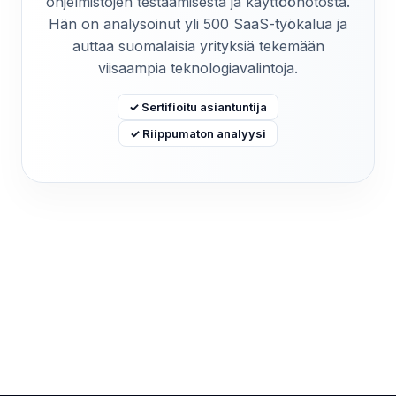
ohjelmistojen testaamisesta ja käyttöönotosta.
Hän on analysoinut yli 500 SaaS-työkalua ja
auttaa suomalaisia yrityksiä tekemään
viisaampia teknologiavalintoja.
✓ Sertifioitu asiantuntija
✓ Riippumaton analyysi