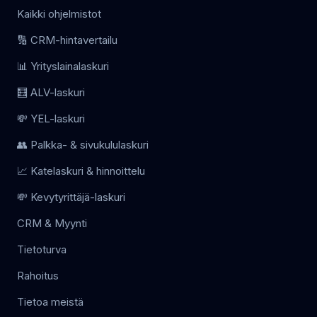
Kaikki ohjelmistot
🔢 CRM-hintavertailu
📊 Yrityslainalaskuri
🧮 ALV-laskuri
💸 YEL-laskuri
👥 Palkka- & sivukululaskuri
📈 Katelaskuri & hinnoittelu
💸 Kevytyrittäjä-laskuri
CRM & Myynti
Tietoturva
Rahoitus
Tietoa meistä