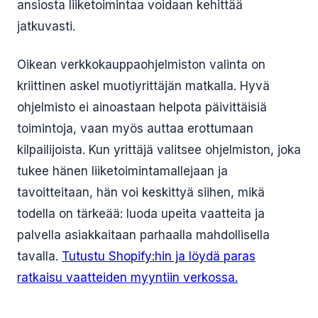
ansiosta liiketoimintaa voidaan kehittää
jatkuvasti.
Oikean verkkokauppaohjelmiston valinta on
kriittinen askel muotiyrittäjän matkalla. Hyvä
ohjelmisto ei ainoastaan helpota päivittäisiä
toimintoja, vaan myös auttaa erottumaan
kilpailijoista. Kun yrittäjä valitsee ohjelmiston, joka
tukee hänen liiketoimintamallejaan ja
tavoitteitaan, hän voi keskittyä siihen, mikä
todella on tärkeää: luoda upeita vaatteita ja
palvella asiakkaitaan parhaalla mahdollisella
tavalla.
Tutustu Shopify:hin ja löydä paras
ratkaisu vaatteiden myyntiin verkossa.