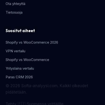
Ota yhteyttä
Tietosuoja
Suositut aiheet
Shopify vs WooCommerce 2026
VPN vertailu
Shopify vs WooCommerce
Yrityslaina vertailu
Paras CRM 2026
© 2026 Softa-analyysi.com. Kaikki oikeudet
pidätetään.
Tehty 🇫🇮 Suomessa yrittäjille