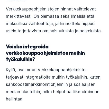
Verkkokauppaohjelmistojen hinnat vaihtelevat
merkittävästi. On olemassa sekä ilmaisia että
maksullisia vaihtoehtoja, ja hinnoittelu riippuu
usein tarjottavista ominaisuuksista ja palveluista.
Voinko integroida
verkkokauppaohjelmiston muihin
työkaluihin?
Kyllä, useimmat verkkokauppaohjelmistot
tarjoavat integraatioita muihin työkaluihin, kuten
sähköpostimarkkinointiohjelmiin ja sosiaalisen
median alustoihin, mikä helpottaa liiketoiminnan
hallintaa.