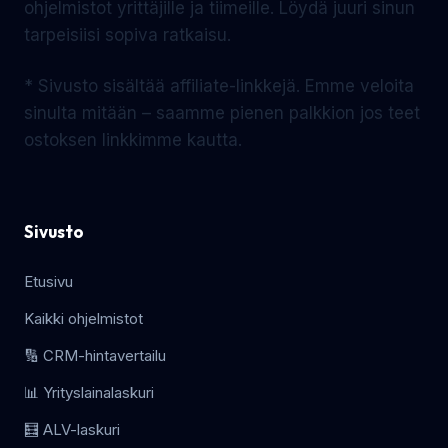
ohjelmistot yrittäjille ja tiimeille. Löydä juuri sinun
tarpeisiisi sopiva ratkaisu.
* Sivusto sisältää affiliate-linkkejä. Emme veloita
sinulta mitään – saamme pienen palkkion jos teet
ostoksen linkkimme kautta.
Sivusto
Etusivu
Kaikki ohjelmistot
🔢 CRM-hintavertailu
📊 Yrityslainalaskuri
🧮 ALV-laskuri