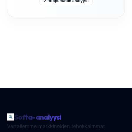
✓ Riippumaton analyysi
Softa-analyysi
Vertailemme markkinoiden tehokkaimmat