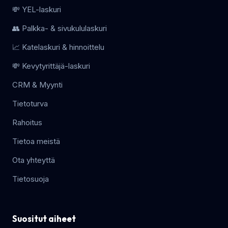
💸 YEL-laskuri
👥 Palkka- & sivukululaskuri
📈 Katelaskuri & hinnoittelu
💸 Kevytyrittäjä-laskuri
CRM & Myynti
Tietoturva
Rahoitus
Tietoa meistä
Ota yhteyttä
Tietosuoja
Suositut aiheet