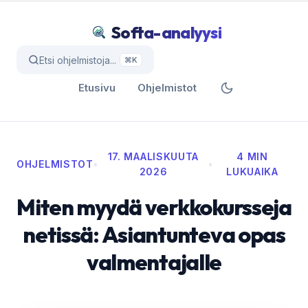
Softa-analyysi
Etsi ohjelmistoja...
⌘K
Etusivu
Ohjelmistot
17. MAALISKUUTA
4 MIN
OHJELMISTOT
•
•
2026
LUKUAIKA
Miten myydä verkkokursseja
netissä: Asiantunteva opas
valmentajalle