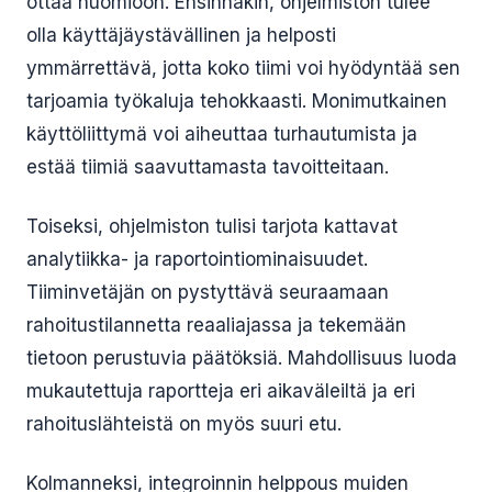
ottaa huomioon. Ensinnäkin, ohjelmiston tulee
olla käyttäjäystävällinen ja helposti
ymmärrettävä, jotta koko tiimi voi hyödyntää sen
tarjoamia työkaluja tehokkaasti. Monimutkainen
käyttöliittymä voi aiheuttaa turhautumista ja
estää tiimiä saavuttamasta tavoitteitaan.
Toiseksi, ohjelmiston tulisi tarjota kattavat
analytiikka- ja raportointiominaisuudet.
Tiiminvetäjän on pystyttävä seuraamaan
rahoitustilannetta reaaliajassa ja tekemään
tietoon perustuvia päätöksiä. Mahdollisuus luoda
mukautettuja raportteja eri aikaväleiltä ja eri
rahoituslähteistä on myös suuri etu.
Kolmanneksi, integroinnin helppous muiden