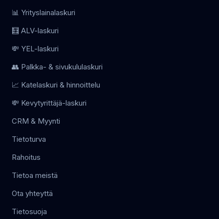
📊 Yrityslainalaskuri
🧮 ALV-laskuri
💸 YEL-laskuri
👥 Palkka- & sivukululaskuri
📈 Katelaskuri & hinnoittelu
💸 Kevytyrittäjä-laskuri
CRM & Myynti
Tietoturva
Rahoitus
Tietoa meistä
Ota yhteyttä
Tietosuoja