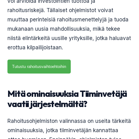
voi arvioida investointien tuottoa ja
rahoitusriskejä. Tällaiset ohjelmistot voivat
muuttaa perinteisiä rahoitusmenettelyjä ja tuoda
mukanaan uusia mahdollisuuksia, mikä tekee
niistä elintärkeitä uusille yrityksille, jotka haluavat
erottua kilpailijoistaan.
Tutustu rahoitusvaihtoehtoihin
Mitä ominaisuuksia Tiiminvetäjä
vaatii järjestelmältä?
Rahoitusohjelmiston valinnassa on useita tärkeitä
ominaisuuksia, jotka tiiminvetäjän kannattaa