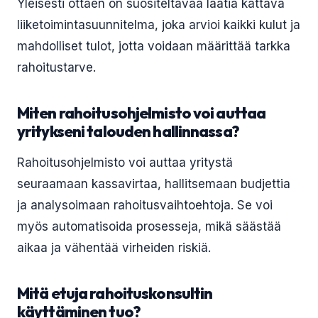
Yleisesti ottaen on suositeltavaa laatia kattava
liiketoimintasuunnitelma, joka arvioi kaikki kulut ja
mahdolliset tulot, jotta voidaan määrittää tarkka
rahoitustarve.
Miten rahoitusohjelmisto voi auttaa
yritykseni talouden hallinnassa?
Rahoitusohjelmisto voi auttaa yritystä
seuraamaan kassavirtaa, hallitsemaan budjettia
ja analysoimaan rahoitusvaihtoehtoja. Se voi
myös automatisoida prosesseja, mikä säästää
aikaa ja vähentää virheiden riskiä.
Mitä etuja rahoituskonsultin
käyttäminen tuo?