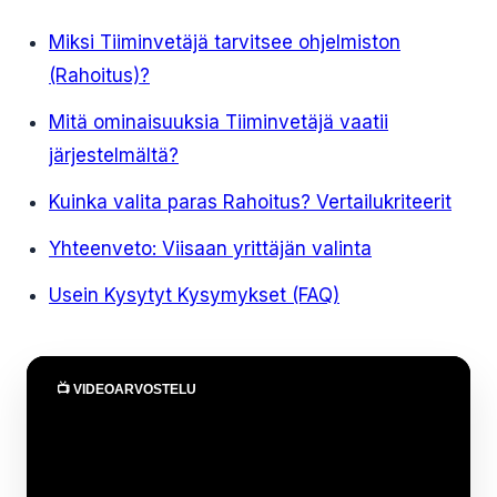
Miksi Tiiminvetäjä tarvitsee ohjelmiston
(Rahoitus)?
Mitä ominaisuuksia Tiiminvetäjä vaatii
järjestelmältä?
Kuinka valita paras Rahoitus? Vertailukriteerit
Yhteenveto: Viisaan yrittäjän valinta
Usein Kysytyt Kysymykset (FAQ)
📺 VIDEOARVOSTELU