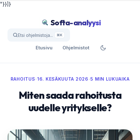
"}}]}
Softa-analyysi
Etsi ohjelmistoja...
⌘K
Etusivu
Ohjelmistot
RAHOITUS
•
16. KESÄKUUTA 2026
•
5 MIN LUKUAIKA
Miten saada rahoitusta
uudelle yritykselle?