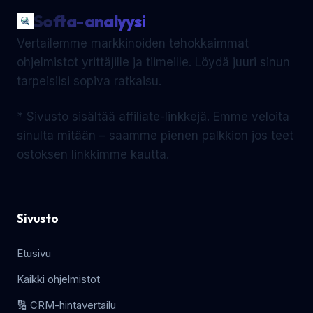
Softa-analyysi
Vertailemme markkinoiden tehokkaimmat
ohjelmistot yrittäjille ja tiimeille. Löydä juuri sinun
tarpeisiisi sopiva ratkaisu.
* Sivusto sisältää affiliate-linkkejä. Emme veloita
sinulta mitään – saamme pienen palkkion jos teet
ostoksen linkkimme kautta.
Sivusto
Etusivu
Kaikki ohjelmistot
🔢 CRM-hintavertailu