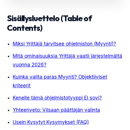
Sisällysluettelo (Table of
Contents)
Miksi Yrittäjä tarvitsee ohjelmiston (Myynti)?
Mitä ominaisuuksia Yrittäjä vaatii järjestelmältä
vuonna 2026?
Kuinka valita paras Myynti? Objektiiviset
kriteerit
Kenelle tämä ohjelmistotyyppi EI sovi?
Yhteenveto: Viisaan päättäjän valinta
Usein Kysytyt Kysymykset (FAQ)