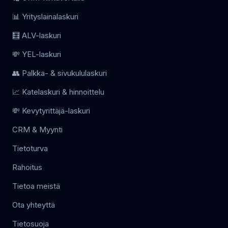
📊 Yrityslainalaskuri
🧮 ALV-laskuri
💸 YEL-laskuri
👥 Palkka- & sivukululaskuri
📈 Katelaskuri & hinnoittelu
💸 Kevytyrittäjä-laskuri
CRM & Myynti
Tietoturva
Rahoitus
Tietoa meistä
Ota yhteyttä
Tietosuoja