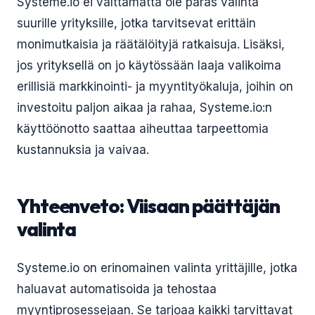
Systeme.io ei välttämättä ole paras valinta
suurille yrityksille, jotka tarvitsevat erittäin
monimutkaisia ja räätälöityjä ratkaisuja. Lisäksi,
jos yrityksellä on jo käytössään laaja valikoima
erillisiä markkinointi- ja myyntityökaluja, joihin on
investoitu paljon aikaa ja rahaa, Systeme.io:n
käyttöönotto saattaa aiheuttaa tarpeettomia
kustannuksia ja vaivaa.
Yhteenveto: Viisaan päättäjän
valinta
Systeme.io on erinomainen valinta yrittäjille, jotka
haluavat automatisoida ja tehostaa
myyntiprosessejaan. Se tarjoaa kaikki tarvittavat