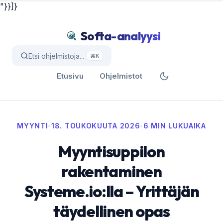
"}}]}
Softa-analyysi
Etsi ohjelmistoja...
⌘K
Etusivu
Ohjelmistot
MYYNTI
•
18. TOUKOKUUTA 2026
•
6 MIN LUKUAIKA
Myyntisuppilon
rakentaminen
Systeme.io:lla – Yrittäjän
täydellinen opas