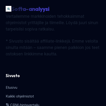
Softa-analyysi
Vertailemme markkinoiden tehokkaimmat
ohjelmistot yrittäjille ja tiimeille. Löydä juuri sinun
tarpeisiisi sopiva ratkaisu.
* Sivusto sisältää affiliate-linkkejä. Emme veloita
sinulta mitään – saamme pienen palkkion jos teet
ostoksen linkkimme kautta.
Sivusto
Etusivu
Kaikki ohjelmistot
🔢 CRM-hintavertailu