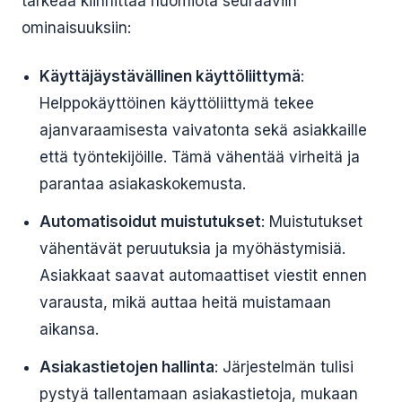
tärkeää kiinnittää huomiota seuraaviin
ominaisuuksiin:
Käyttäjäystävällinen käyttöliittymä
:
Helppokäyttöinen käyttöliittymä tekee
ajanvaraamisesta vaivatonta sekä asiakkaille
että työntekijöille. Tämä vähentää virheitä ja
parantaa asiakaskokemusta.
Automatisoidut muistutukset
: Muistutukset
vähentävät peruutuksia ja myöhästymisiä.
Asiakkaat saavat automaattiset viestit ennen
varausta, mikä auttaa heitä muistamaan
aikansa.
Asiakastietojen hallinta
: Järjestelmän tulisi
pystyä tallentamaan asiakastietoja, mukaan