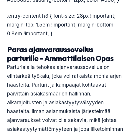
#0056b3; padding-bottom: 12px; color: #000; }
.entry-content h3 { font-size: 28px !important;
margin-top: 1.5em !important; margin-bottom:
0.8em !important; }
Paras ajanvaraussovellus
parturille – Ammattilaisen Opas
Parturialalla tehokas ajanvaraussovellus on
elintärkeä työkalu, joka voi ratkaista monia arjen
haasteita. Parturit ja kampaajat kohtaavat
päivittäin asiakasmäärien hallinnan,
aikarajoitusten ja asiakastyytyväisyyden
haasteita. Ilman asianmukaista järjestelmää
ajanvaraukset voivat olla sekavia, mikä johtaa
asiakastyytymättömyyteen ja jopa liiketoiminnan