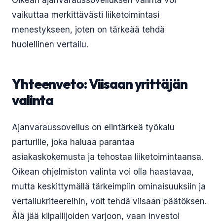
Oikean ajanvaraussovelluksen valinta voi
vaikuttaa merkittävästi liiketoimintasi
menestykseen, joten on tärkeää tehdä
huolellinen vertailu.
Yhteenveto: Viisaan yrittäjän
valinta
Ajanvaraussovellus on elintärkeä työkalu
parturille, joka haluaa parantaa
asiakaskokemusta ja tehostaa liiketoimintaansa.
Oikean ohjelmiston valinta voi olla haastavaa,
mutta keskittymällä tärkeimpiin ominaisuuksiin ja
vertailukriteereihin, voit tehdä viisaan päätöksen.
Älä jää kilpailijoiden varjoon, vaan investoi