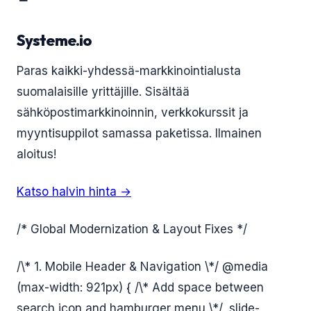
Systeme.io
Paras kaikki-yhdessä-markkinointialusta
suomalaisille yrittäjille. Sisältää
sähköpostimarkkinoinnin, verkkokurssit ja
myyntisuppilot samassa paketissa. Ilmainen
aloitus!
Katso halvin hinta →
/* Global Modernization & Layout Fixes */
/\* 1. Mobile Header & Navigation \*/ @media
(max-width: 921px) { /\* Add space between
search icon and hamburger menu \*/ .slide-