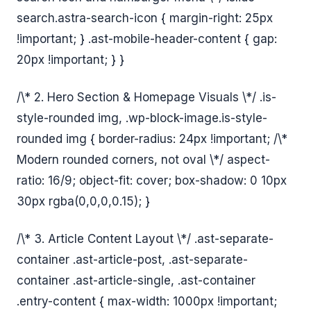
search.astra-search-icon { margin-right: 25px
!important; } .ast-mobile-header-content { gap:
20px !important; } }
/\* 2. Hero Section & Homepage Visuals \*/ .is-
style-rounded img, .wp-block-image.is-style-
rounded img { border-radius: 24px !important; /\*
Modern rounded corners, not oval \*/ aspect-
ratio: 16/9; object-fit: cover; box-shadow: 0 10px
30px rgba(0,0,0,0.15); }
/\* 3. Article Content Layout \*/ .ast-separate-
container .ast-article-post, .ast-separate-
container .ast-article-single, .ast-container
.entry-content { max-width: 1000px !important;