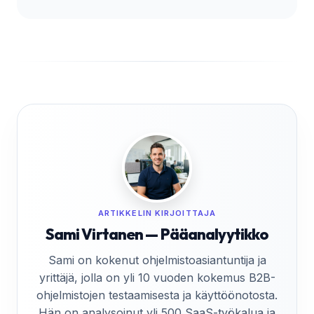
ARTIKKELIN KIRJOITTAJA
Sami Virtanen — Pääanalyytikko
Sami on kokenut ohjelmistoasiantuntija ja
yrittäjä, jolla on yli 10 vuoden kokemus B2B-
ohjelmistojen testaamisesta ja käyttöönotosta.
Hän on analysoinut yli 500 SaaS-työkalua ja