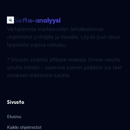
Softa-analyysi
Vertailemme markkinoiden tehokkaimmat
ohjelmistot yrittäjille ja tiimeille. Löydä juuri sinun
tarpeisiisi sopiva ratkaisu.
* Sivusto sisältää affiliate-linkkejä. Emme veloita
sinulta mitään – saamme pienen palkkion jos teet
ostoksen linkkimme kautta.
Sivusto
Etusivu
Kaikki ohjelmistot