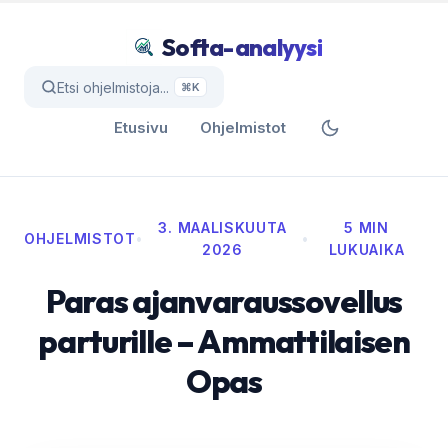
Softa-analyysi
Etsi ohjelmistoja...
⌘K
Etusivu
Ohjelmistot
3. MAALISKUUTA
5 MIN
OHJELMISTOT
•
•
2026
LUKUAIKA
Paras ajanvaraussovellus
parturille – Ammattilaisen
Opas