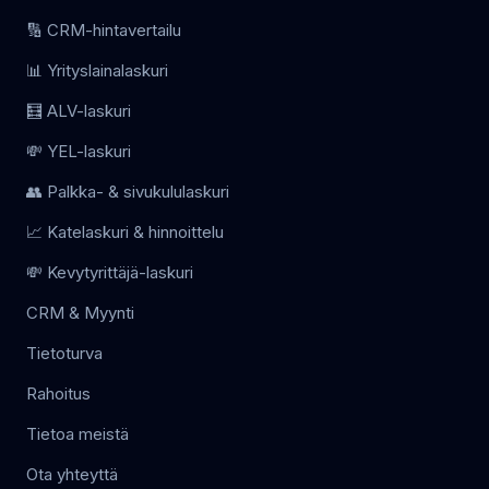
🔢 CRM-hintavertailu
📊 Yrityslainalaskuri
🧮 ALV-laskuri
💸 YEL-laskuri
👥 Palkka- & sivukululaskuri
📈 Katelaskuri & hinnoittelu
💸 Kevytyrittäjä-laskuri
CRM & Myynti
Tietoturva
Rahoitus
Tietoa meistä
Ota yhteyttä