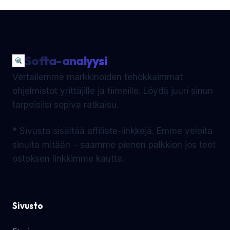
Softa-analyysi
Vertailemme markkinoiden tehokkaimmat
ohjelmistot yrittäjille ja tiimeille. Löydä juuri sinun
tarpeisiisi sopiva ratkaisu.
* Sivusto sisältää affiliate-linkkejä. Emme veloita
sinulta mitään – saamme pienen palkkion jos teet
ostoksen linkkimme kautta.
Sivusto