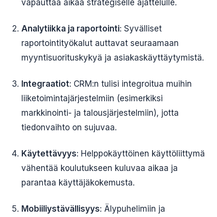
vapauttaa aikaa strategiselle ajattelulle.
Analytiikka ja raportointi
: Syvälliset
raportointityökalut auttavat seuraamaan
myyntisuorituskykyä ja asiakaskäyttäytymistä.
Integraatiot
: CRM:n tulisi integroitua muihin
liiketoimintajärjestelmiin (esimerkiksi
markkinointi- ja talousjärjestelmiin), jotta
tiedonvaihto on sujuvaa.
Käytettävyys
: Helppokäyttöinen käyttöliittymä
vähentää koulutukseen kuluvaa aikaa ja
parantaa käyttäjäkokemusta.
Mobiiliystävällisyys
: Älypuhelimiin ja