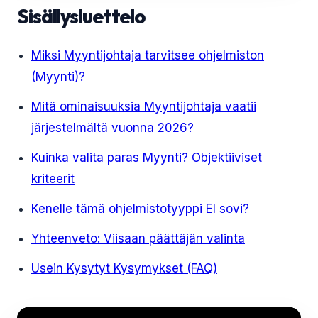
Sisällysluettelo
Miksi Myyntijohtaja tarvitsee ohjelmiston
(Myynti)?
Mitä ominaisuuksia Myyntijohtaja vaatii
järjestelmältä vuonna 2026?
Kuinka valita paras Myynti? Objektiiviset
kriteerit
Kenelle tämä ohjelmistotyyppi EI sovi?
Yhteenveto: Viisaan päättäjän valinta
Usein Kysytyt Kysymykset (FAQ)