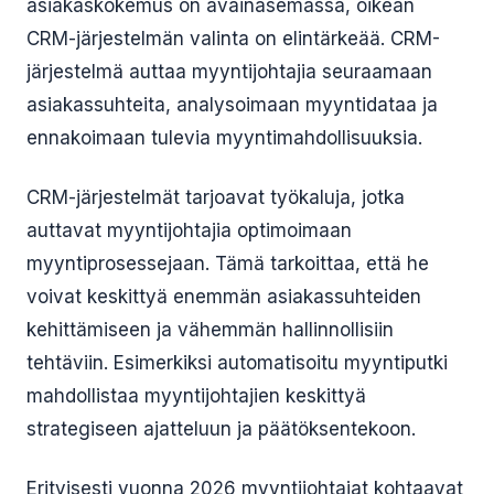
asiakaskokemus on avainasemassa, oikean
CRM-järjestelmän valinta on elintärkeää. CRM-
järjestelmä auttaa myyntijohtajia seuraamaan
asiakassuhteita, analysoimaan myyntidataa ja
ennakoimaan tulevia myyntimahdollisuuksia.
CRM-järjestelmät tarjoavat työkaluja, jotka
auttavat myyntijohtajia optimoimaan
myyntiprosessejaan. Tämä tarkoittaa, että he
voivat keskittyä enemmän asiakassuhteiden
kehittämiseen ja vähemmän hallinnollisiin
tehtäviin. Esimerkiksi automatisoitu myyntiputki
mahdollistaa myyntijohtajien keskittyä
strategiseen ajatteluun ja päätöksentekoon.
Erityisesti vuonna 2026 myyntijohtajat kohtaavat