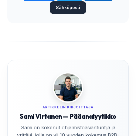
Sähköposti
ARTIKKELIN KIRJOITTAJA
Sami Virtanen — Pääanalyytikko
Sami on kokenut ohjelmistoasiantuntija ja
yrittäjä, jolla on yli 10 vuoden kokemus B2B-