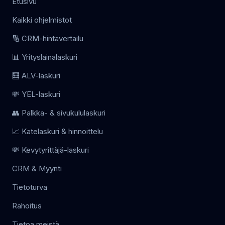
Etusivu
Kaikki ohjelmistot
🔢 CRM-hintavertailu
📊 Yrityslainalaskuri
🧮 ALV-laskuri
💸 YEL-laskuri
👥 Palkka- & sivukululaskuri
📈 Katelaskuri & hinnoittelu
💸 Kevytyrittäjä-laskuri
CRM & Myynti
Tietoturva
Rahoitus
Tietoa meistä