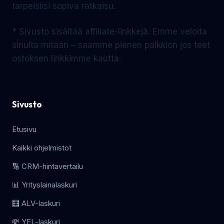
tarpeisiisi sopiva ratkaisu.
* Sivusto sisältää affiliate-linkkejä. Emme veloita
sinulta mitään – saamme pienen palkkion jos teet
ostoksen linkkimme kautta.
Sivusto
Etusivu
Kaikki ohjelmistot
🔢 CRM-hintavertailu
📊 Yrityslainalaskuri
🧮 ALV-laskuri
💸 YEL-laskuri