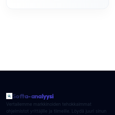
Softa-analyysi
Vertailemme markkinoiden tehokkaimmat
ohjelmistot yrittäjille ja tiimeille. Löydä juuri sinun