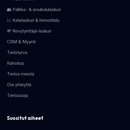
👥 Palkka- & sivukululaskuri
📈 Katelaskuri & hinnoittelu
💸 Kevytyrittäjä-laskuri
CRM & Myynti
Tietoturva
Rahoitus
Tietoa meistä
Ota yhteyttä
Tietosuoja
Suositut aiheet