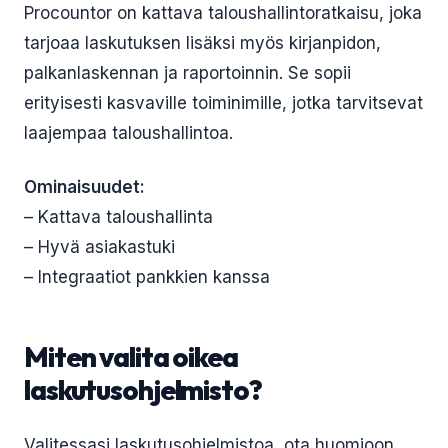
Procountor on kattava taloushallintoratkaisu, joka
tarjoaa laskutuksen lisäksi myös kirjanpidon,
palkanlaskennan ja raportoinnin. Se sopii
erityisesti kasvaville toiminimille, jotka tarvitsevat
laajempaa taloushallintoa.
Ominaisuudet:
– Kattava taloushallinta
– Hyvä asiakastuki
– Integraatiot pankkien kanssa
Miten valita oikea
laskutusohjelmisto?
Valitessasi laskutusohjelmistoa, ota huomioon