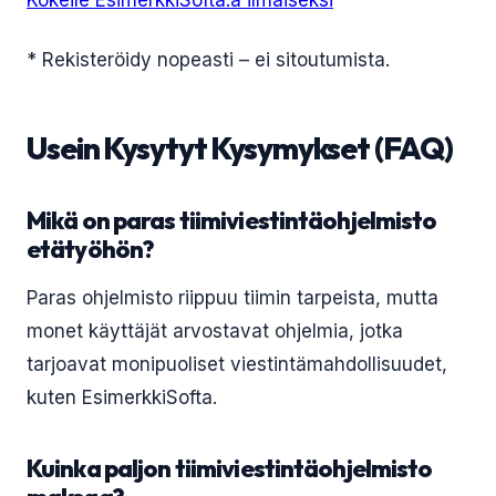
Kokeile EsimerkkiSofta:ä ilmaiseksi
* Rekisteröidy nopeasti – ei sitoutumista.
Usein Kysytyt Kysymykset (FAQ)
Mikä on paras tiimiviestintäohjelmisto
etätyöhön?
Paras ohjelmisto riippuu tiimin tarpeista, mutta
monet käyttäjät arvostavat ohjelmia, jotka
tarjoavat monipuoliset viestintämahdollisuudet,
kuten EsimerkkiSofta.
Kuinka paljon tiimiviestintäohjelmisto