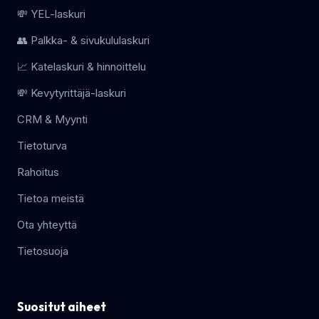
💸 YEL-laskuri
👥 Palkka- & sivukululaskuri
📈 Katelaskuri & hinnoittelu
💸 Kevytyrittäjä-laskuri
CRM & Myynti
Tietoturva
Rahoitus
Tietoa meistä
Ota yhteyttä
Tietosuoja
Suositut aiheet