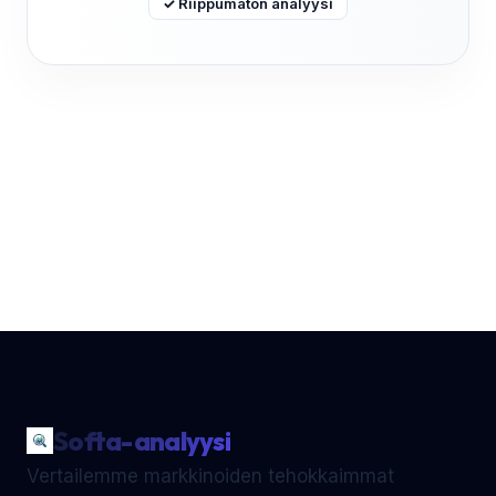
✓ Riippumaton analyysi
Softa-analyysi
Vertailemme markkinoiden tehokkaimmat