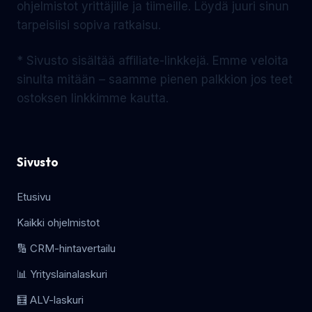
ohjelmistot yrittäjille ja tiimeille. Löydä juuri sinun
tarpeisiisi sopiva ratkaisu.
* Sivusto sisältää affiliate-linkkejä. Emme veloita
sinulta mitään – saamme pienen palkkion jos teet
ostoksen linkkimme kautta.
Sivusto
Etusivu
Kaikki ohjelmistot
🔢 CRM-hintavertailu
📊 Yrityslainalaskuri
🧮 ALV-laskuri