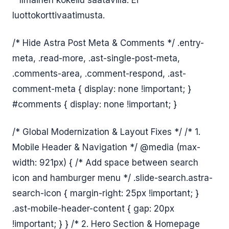
* Ilmainen kokeilu saatavilla. Ei
luottokorttivaatimusta.
/* Hide Astra Post Meta & Comments */ .entry-
meta, .read-more, .ast-single-post-meta,
.comments-area, .comment-respond, .ast-
comment-meta { display: none !important; }
#comments { display: none !important; }
/* Global Modernization & Layout Fixes */ /* 1.
Mobile Header & Navigation */ @media (max-
width: 921px) { /* Add space between search
icon and hamburger menu */ .slide-search.astra-
search-icon { margin-right: 25px !important; }
.ast-mobile-header-content { gap: 20px
!important; } } /* 2. Hero Section & Homepage