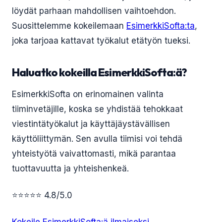
löydät parhaan mahdollisen vaihtoehdon.
Suosittelemme kokeilemaan
EsimerkkiSofta:ta
,
joka tarjoaa kattavat työkalut etätyön tueksi.
Haluatko kokeilla EsimerkkiSofta:ä?
EsimerkkiSofta on erinomainen valinta
tiiminvetäjille, koska se yhdistää tehokkaat
viestintätyökalut ja käyttäjäystävällisen
käyttöliittymän. Sen avulla tiimisi voi tehdä
yhteistyötä vaivattomasti, mikä parantaa
tuottavuutta ja yhteishenkeä.
⭐⭐⭐⭐⭐ 4.8/5.0