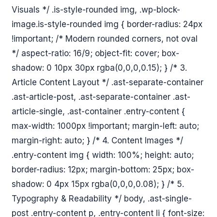
Visuals */ .is-style-rounded img, .wp-block-
image.is-style-rounded img { border-radius: 24px
!important; /* Modern rounded corners, not oval
*/ aspect-ratio: 16/9; object-fit: cover; box-
shadow: 0 10px 30px rgba(0,0,0,0.15); } /* 3.
Article Content Layout */ .ast-separate-container
.ast-article-post, .ast-separate-container .ast-
article-single, .ast-container .entry-content {
max-width: 1000px !important; margin-left: auto;
margin-right: auto; } /* 4. Content Images */
.entry-content img { width: 100%; height: auto;
border-radius: 12px; margin-bottom: 25px; box-
shadow: 0 4px 15px rgba(0,0,0,0.08); } /* 5.
Typography & Readability */ body, .ast-single-
post .entry-content p, .entry-content li { font-size: