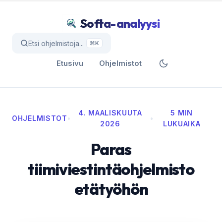
Softa-analyysi
Etsi ohjelmistoja...
⌘K
Etusivu
Ohjelmistot
4. MAALISKUUTA
5 MIN
OHJELMISTOT
•
•
2026
LUKUAIKA
Paras
tiimiviestintäohjelmisto
etätyöhön