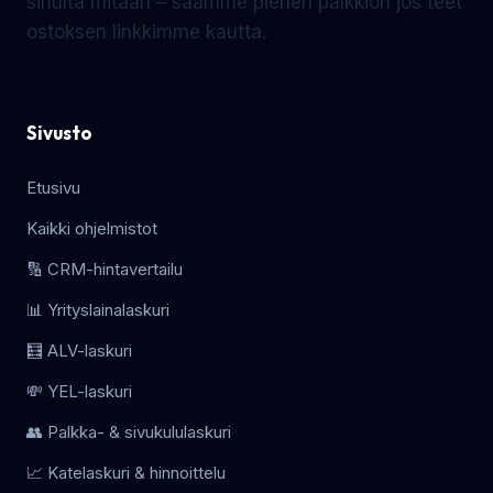
sinulta mitään – saamme pienen palkkion jos teet
ostoksen linkkimme kautta.
Sivusto
Etusivu
Kaikki ohjelmistot
🔢 CRM-hintavertailu
📊 Yrityslainalaskuri
🧮 ALV-laskuri
💸 YEL-laskuri
👥 Palkka- & sivukululaskuri
📈 Katelaskuri & hinnoittelu