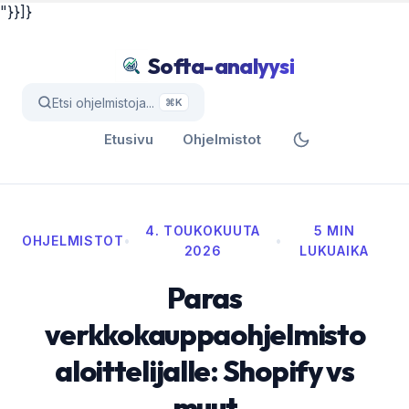
"}}]}
Softa-analyysi
Etsi ohjelmistoja...
⌘K
Etusivu
Ohjelmistot
4. TOUKOKUUTA
5 MIN
OHJELMISTOT
•
•
2026
LUKUAIKA
Paras
verkkokauppaohjelmisto
aloittelijalle: Shopify vs
muut