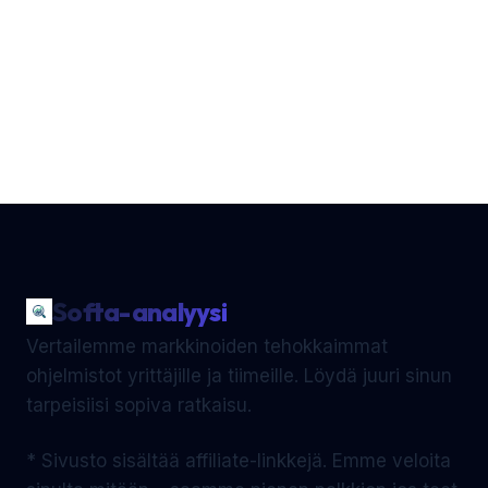
Softa-analyysi
Vertailemme markkinoiden tehokkaimmat
ohjelmistot yrittäjille ja tiimeille. Löydä juuri sinun
tarpeisiisi sopiva ratkaisu.
* Sivusto sisältää affiliate-linkkejä. Emme veloita