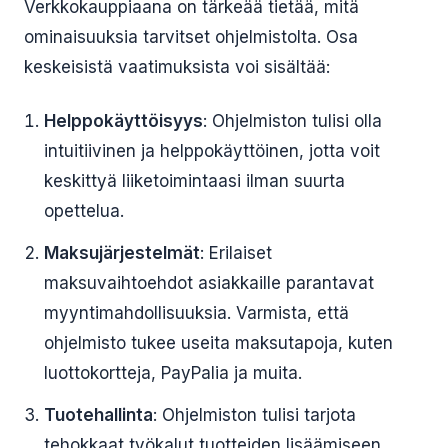
Verkkokauppiaana on tärkeää tietää, mitä
ominaisuuksia tarvitset ohjelmistolta. Osa
keskeisistä vaatimuksista voi sisältää:
Helppokäyttöisyys
: Ohjelmiston tulisi olla
intuitiivinen ja helppokäyttöinen, jotta voit
keskittyä liiketoimintaasi ilman suurta
opettelua.
Maksujärjestelmät
: Erilaiset
maksuvaihtoehdot asiakkaille parantavat
myyntimahdollisuuksia. Varmista, että
ohjelmisto tukee useita maksutapoja, kuten
luottokortteja, PayPalia ja muita.
Tuotehallinta
: Ohjelmiston tulisi tarjota
tehokkaat työkalut tuotteiden lisäämiseen,