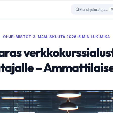
Etsi ohjelmistoja...
OHJELMISTOT
•
3. MAALISKUUTA 2026
•
5 MIN LUKUAIKA
aras verkkokurssialus
tajalle – Ammattilais