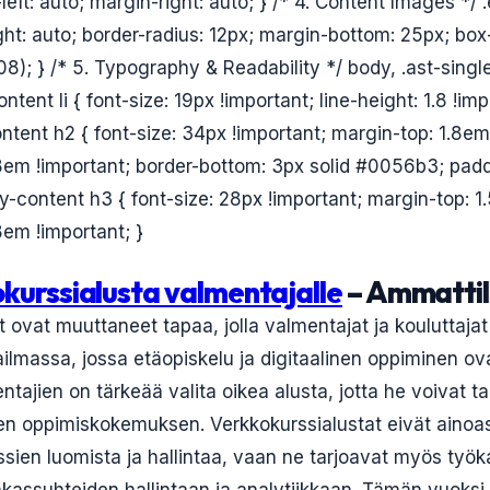
left: auto; margin-right: auto; } /* 4. Content Images */
ght: auto; border-radius: 12px; margin-bottom: 25px; bo
8); } /* 5. Typography & Readability */ body, .ast-single
ntent li { font-size: 19px !important; line-height: 1.8 !imp
ontent h2 { font-size: 34px !important; margin-top: 1.8em
em !important; border-bottom: 3px solid #0056b3; padd
ry-content h3 { font-size: 28px !important; margin-top: 1
em !important; }
kurssialusta valmentajalle
– Ammattil
 ovat muuttaneet tapaa, jolla valmentajat ja kouluttajat 
ilmassa, jossa etäopiskelu ja digitaalinen oppiminen ov
tajien on tärkeää valita oikea alusta, jotta he voivat ta
en oppimiskokemuksen. Verkkokurssialustat eivät ainoa
ssien luomista ja hallintaa, vaan ne tarjoavat myös työk