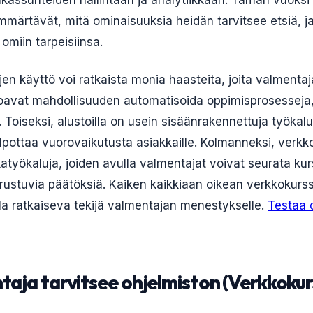
akassuhteiden hallintaan ja analytiikkaan. Tämän vuoksi 
mmärtävät, mitä ominaisuuksia heidän tarvitsee etsiä, ja
omiin tarpeisiinsa.
en käyttö voi ratkaista monia haasteita, joita valmentaj
joavat mahdollisuuden automatisoida oppimisprosesseja
. Toiseksi, alustoilla on usein sisäänrakennettuja työka
elpottaa vuorovaikutusta asiakkaille. Kolmanneksi, verkk
kkatyökaluja, joiden avulla valmentajat voivat seurata k
erustuvia päätöksiä. Kaiken kaikkiaan oikean verkkokurs
lla ratkaiseva tekijä valmentajan menestykselle.
Testaa 
taja tarvitsee ohjelmiston (Verkkokur