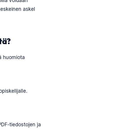
illa voidaan
keskeinen askel
tä?
ää huomiota
piskelijalle.
PDF-tiedostojen ja