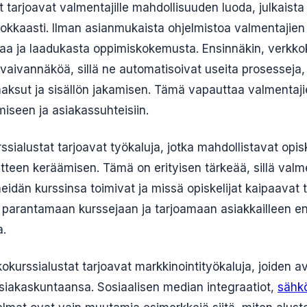
 tarjoavat valmentajille mahdollisuuden luoda, julkaista j
okkaasti. Ilman asianmukaista ohjelmistoa valmentajien 
vaa ja laadukasta oppimiskokemusta. Ensinnäkin, verkko
 vaivannäköä, sillä ne automatisoivat useita prosesseja,
maksut ja sisällön jakamisen. Tämä vapauttaa valmentaji
miseen ja asiakassuhteisiin.
ssialustat tarjoavat työkaluja, jotka mahdollistavat opis
tteen keräämisen. Tämä on erityisen tärkeää, sillä valme
 heidän kurssinsa toimivat ja missä opiskelijat kaipaavat 
 parantamaan kurssejaan ja tarjoamaan asiakkailleen e
a.
okurssialustat tarjoavat markkinointityökaluja, joiden a
siakaskuntaansa. Sosiaalisen median integraatiot,
sähkö