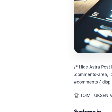
/* Hide Astra Post
.comments-area, .
#comments { displa
🏆 TOIMITUKSEN 
Systeme.io