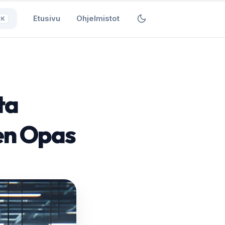
Etusivu
Ohjelmistot
⌘K
ta
en Opas