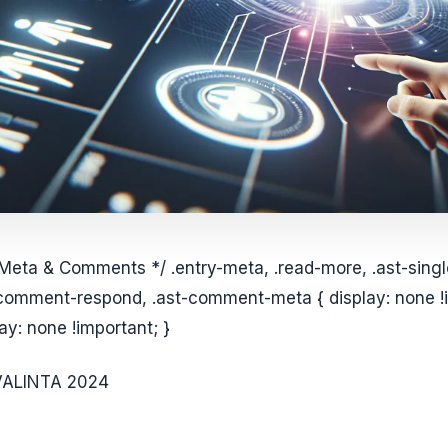
 Meta & Comments */ .entry-meta, .read-more, .ast-sing
comment-respond, .ast-comment-meta { display: none !i
y: none !important; }
VALINTA 2024