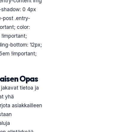
 .entry-content img
x-shadow: 0 4px
-post .entry-
ortant; color:
 !important;
ing-bottom: 12px;
.5em !important;
aisen Opas
jakavat tietoa ja
at yhä
rjota asiakkailleen
staan
aluja