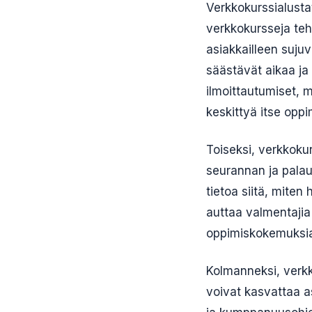
Verkkokurssialustat
verkkokursseja teh
asiakkailleen suju
säästävät aikaa ja
ilmoittautumiset, 
keskittyä itse oppi
Toiseksi, verkkokur
seurannan ja palau
tietoa siitä, miten
auttaa valmentajia
oppimiskokemuksi
Kolmanneksi, verkk
voivat kasvattaa a