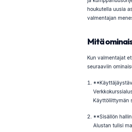
ja kumppanuusohjel
houkutella uusia a
valmentajan mene
Mitä ominais
Kun valmentajat ets
seuraaviin ominais
**Käyttäjäystäv
Verkkokurssialust
Käyttöliittymän s
**Sisällön halli
Alustan tulisi m