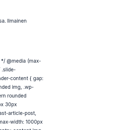
sa. Ilmainen
on */ @media (max-
.slide-
ader-content { gap:
unded img, .wp-
dern rounded
0px 30px
ast-article-post,
{ max-width: 1000px