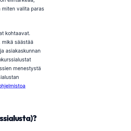
on elintärkeää,
 miten valita paras
at kohtaavat.
, mikä säästää
luja asiakaskunnan
okurssialustat
urssien menestystä
sialustan
ohjelmistoa
ssialusta)?