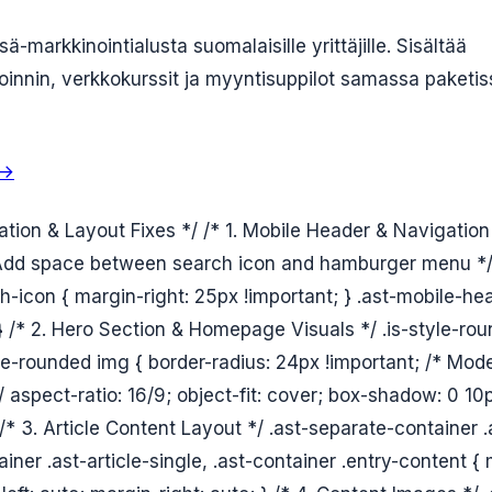
ä-markkinointialusta suomalaisille yrittäjille. Sisältää
innin, verkkokurssit ja myyntisuppilot samassa paketis
 →
ation & Layout Fixes */ /* 1. Mobile Header & Navigati
 Add space between search icon and hamburger menu */ 
h-icon { margin-right: 25px !important; } .ast-mobile-he
 } /* 2. Hero Section & Homepage Visuals */ .is-style-ro
le-rounded img { border-radius: 24px !important; /* Mo
/ aspect-ratio: 16/9; object-fit: cover; box-shadow: 0 1
 /* 3. Article Content Layout */ .ast-separate-container .
iner .ast-article-single, .ast-container .entry-content 