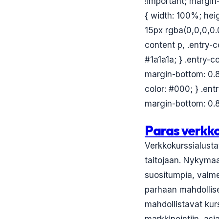
!important; margin-
{ width: 100%; hei
15px rgba(0,0,0,0.0
content p, .entry-co
#1a1a1a; } .entry-c
margin-bottom: 0.8
color: #000; } .ent
margin-bottom: 0.8
Paras verkko
Verkkokurssialustat
taitojaan. Nykymaa
suositumpia, valmen
parhaan mahdollis
mahdollistavat kur