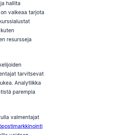
a hallita
on vaikeaa tarjota
kurssialustat
 kuten
en resursseja
kelijoiden
ntajat tarvitsevat
tukea. Analytiikka
ntistä parempia
vulla valmentajat
postimarkkinointi