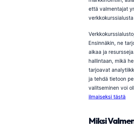
markkinointiin, asi
että valmentajat y
verkkokurssialusta 
Verkkokurssialustoj
Ensinnäkin, ne tar
aikaa ja resursseja
hallintaan, mikä h
tarjoavat analytii
ja tehdä tietoon p
valitseminen voi o
ilmaiseksi tästä
Miksi Valmen