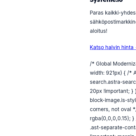
Paras kaikki-yhdess
sähköpostimarkkino
aloitus!
Katso halvin hinta
/* Global Moderniz
width: 921px) { /*
search.astra-searc
20px !important; }
block-image.is-sty
corners, not oval *
rgba(0,0,0,0.15); }
.ast-separate-conta