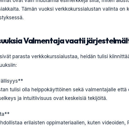
mat ovat vain muutamia esimerkkejä siitä, miten alusto
siakkaita. Tämän vuoksi verkkokurssialustan valinta on 
styksessä.
uuksia Valmentaja vaatii järjestelmäl
ivät parasta verkkokurssialustaa, heidän tulisi kiinnitt
uuksiin:
ällisyys**
an tulisi olla helppokäyttöinen sekä valmentajalle että o
elkeys ja intuitiivisuus ovat keskeisiä tekijöitä.
nta**
ahdollistaa erilaisten oppimateriaalien, kuten videoiden, 