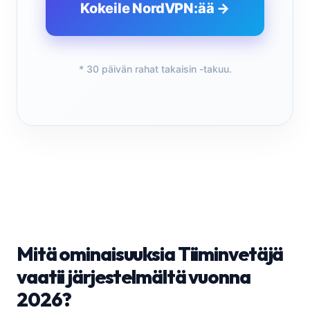
Kokeile NordVPN:ää →
* 30 päivän rahat takaisin -takuu.
Mitä ominaisuuksia Tiiminvetäjä
vaatii järjestelmältä vuonna
2026?