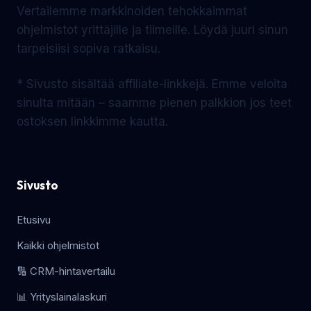
Vertailemme markkinoiden tehokkaimmat
ohjelmistot yrittäjille ja tiimeille. Löydä juuri sinun
tarpeisiisi sopiva ratkaisu.
* Sivusto sisältää affiliate-linkkejä. Emme veloita
sinulta mitään – saamme pienen palkkion jos teet
ostoksen linkkimme kautta.
Sivusto
Etusivu
Kaikki ohjelmistot
🔢 CRM-hintavertailu
📊 Yrityslainalaskuri