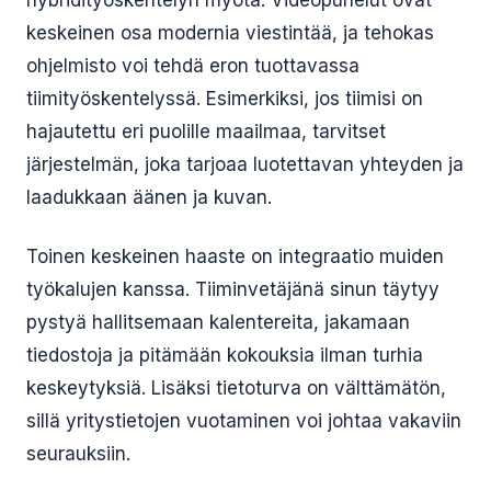
hybridityöskentelyn myötä. Videopuhelut ovat
keskeinen osa modernia viestintää, ja tehokas
ohjelmisto voi tehdä eron tuottavassa
tiimityöskentelyssä. Esimerkiksi, jos tiimisi on
hajautettu eri puolille maailmaa, tarvitset
järjestelmän, joka tarjoaa luotettavan yhteyden ja
laadukkaan äänen ja kuvan.
Toinen keskeinen haaste on integraatio muiden
työkalujen kanssa. Tiiminvetäjänä sinun täytyy
pystyä hallitsemaan kalentereita, jakamaan
tiedostoja ja pitämään kokouksia ilman turhia
keskeytyksiä. Lisäksi tietoturva on välttämätön,
sillä yritystietojen vuotaminen voi johtaa vakaviin
seurauksiin.