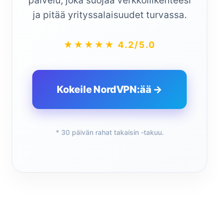
palvelu, joka suojaa verkkoliikenteesi
ja pitää yrityssalaisuudet turvassa.
★★★★★ 4.2/5.0
Kokeile NordVPN:ää →
* 30 päivän rahat takaisin -takuu.