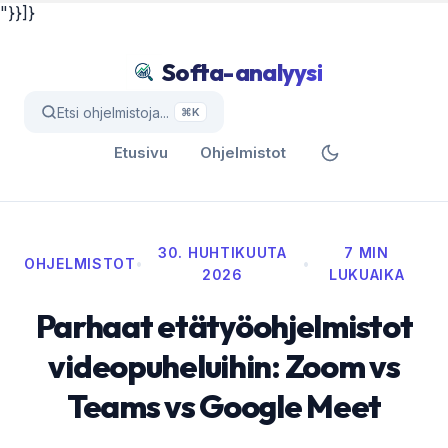
"}}]}
Softa-analyysi
Etsi ohjelmistoja...
⌘K
Etusivu
Ohjelmistot
30. HUHTIKUUTA
7 MIN
OHJELMISTOT
•
•
2026
LUKUAIKA
Parhaat etätyöohjelmistot
videopuheluihin: Zoom vs
Teams vs Google Meet