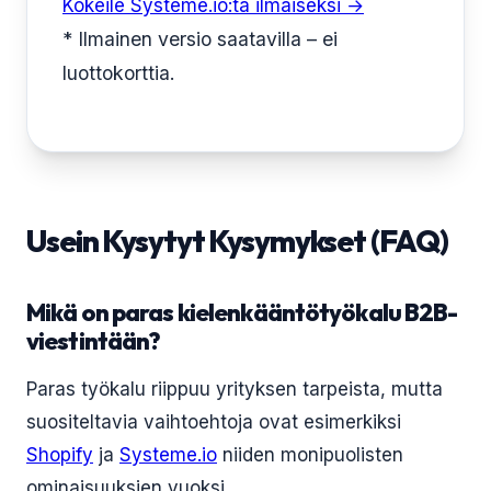
Kokeile Systeme.io:ta ilmaiseksi →
* Ilmainen versio saatavilla – ei
luottokorttia.
Usein Kysytyt Kysymykset (FAQ)
Mikä on paras kielenkääntötyökalu B2B-
viestintään?
Paras työkalu riippuu yrityksen tarpeista, mutta
suositeltavia vaihtoehtoja ovat esimerkiksi
Shopify
ja
Systeme.io
niiden monipuolisten
ominaisuuksien vuoksi.