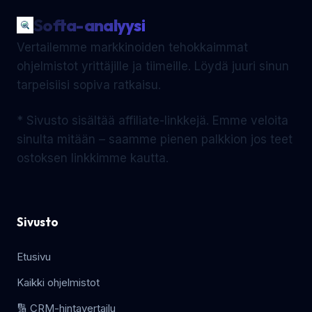
Softa-analyysi
Vertailemme markkinoiden tehokkaimmat
ohjelmistot yrittäjille ja tiimeille. Löydä juuri sinun
tarpeisiisi sopiva ratkaisu.
* Sivusto sisältää affiliate-linkkejä. Emme veloita
sinulta mitään – saamme pienen palkkion jos teet
ostoksen linkkimme kautta.
Sivusto
Etusivu
Kaikki ohjelmistot
🔢 CRM-hintavertailu