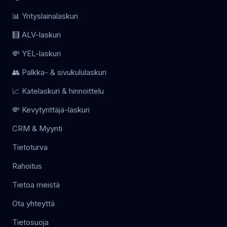
📊 Yrityslainalaskuri
🧮 ALV-laskuri
💸 YEL-laskuri
👥 Palkka- & sivukululaskuri
📈 Katelaskuri & hinnoittelu
💸 Kevytyrittäjä-laskuri
CRM & Myynti
Tietoturva
Rahoitus
Tietoa meistä
Ota yhteyttä
Tietosuoja