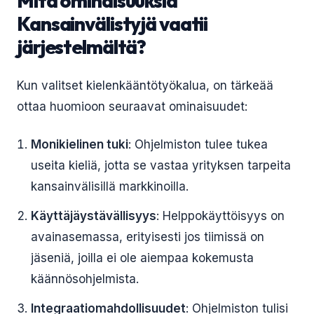
Mitä ominaisuuksia
Kansainvälistyjä vaatii
järjestelmältä?
Kun valitset kielenkääntötyökalua, on tärkeää
ottaa huomioon seuraavat ominaisuudet:
Monikielinen tuki
: Ohjelmiston tulee tukea
useita kieliä, jotta se vastaa yrityksen tarpeita
kansainvälisillä markkinoilla.
Käyttäjäystävällisyys
: Helppokäyttöisyys on
avainasemassa, erityisesti jos tiimissä on
jäseniä, joilla ei ole aiempaa kokemusta
käännösohjelmista.
Integraatiomahdollisuudet
: Ohjelmiston tulisi