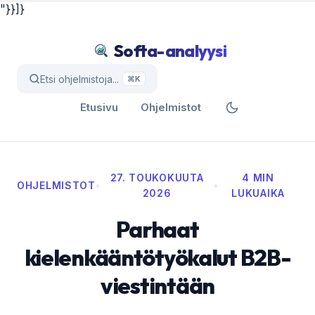
"}}]}
Softa-analyysi
Etsi ohjelmistoja...
⌘K
Etusivu
Ohjelmistot
27. TOUKOKUUTA
4 MIN
OHJELMISTOT
•
•
2026
LUKUAIKA
Parhaat
kielenkääntötyökalut B2B-
viestintään