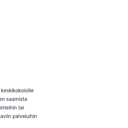
 keskikokoisille
sen saamista
nteihin tai
aviin palveluihin