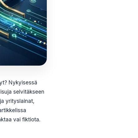
nyt? Nykyisessä
aisuja selvitäkseen
a yrityslainat,
rtikkelissa
aa vai fiktiota.