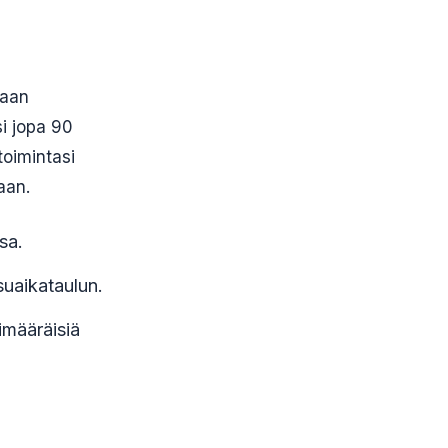
maan
si jopa 90
toimintasi
aan.
sa.
suaikataulun.
imääräisiä