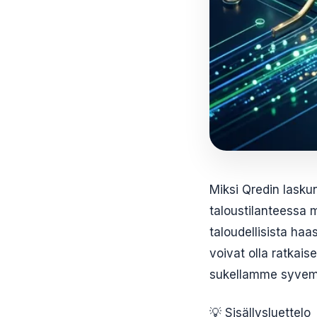
Miksi Qredin lasku
taloustilanteessa m
taloudellisista haa
voivat olla ratkais
sukellamme syvemmä
💡 Sisällysluettelo