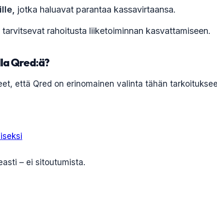
lle,
jotka haluavat parantaa kassavirtaansa.
 tarvitsevat rahoitusta liiketoiminnan kasvattamiseen.
lla Qred:ä?
, että Qred on erinomainen valinta tähän tarkoituksee
iseksi
asti – ei sitoutumista.