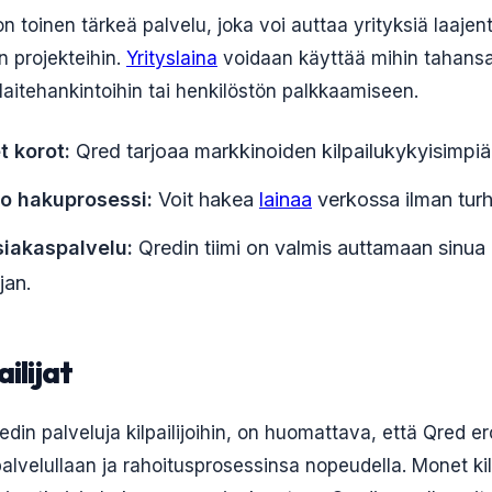
n toinen tärkeä palvelu, joka voi auttaa yrityksiä laaje
n projekteihin.
Yrityslaina
voidaan käyttää mihin tahansa
laitehankintoihin tai henkilöstön palkkaamiseen.
t korot:
Qred tarjoaa markkinoiden kilpailukykyisimpiä
o hakuprosessi:
Voit hakea
lainaa
verkossa ilman turh
iakaspalvelu:
Qredin tiimi on valmis auttamaan sinua
jan.
ailijat
in palveluja kilpailijoihin, on huomattava, että Qred er
palvelullaan ja rahoitusprosessinsa nopeudella. Monet kil