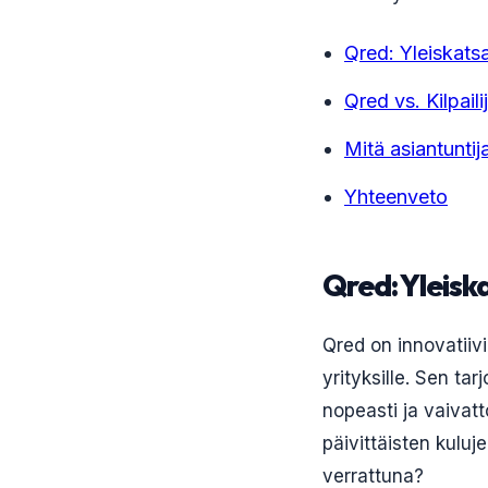
Qred: Yleiskats
Qred vs. Kilpaili
Mitä asiantuntij
Yhteenveto
Qred: Yleisk
Qred on innovatiivin
yrityksille. Sen t
nopeasti ja vaivatt
päivittäisten kuluj
verrattuna?