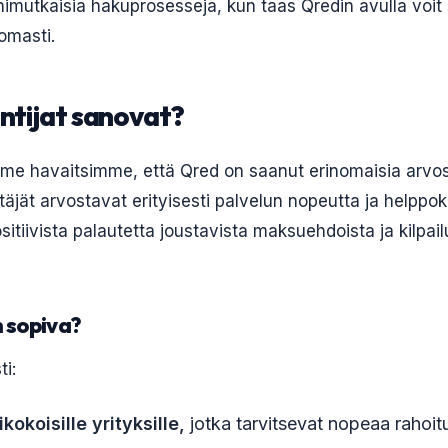
onimutkaisia hakuprosesseja, kun taas Qredin avulla voi
omasti.
ntijat sanovat?
me havaitsimme, että Qred on saanut erinomaisia arvos
täjät arvostavat erityisesti palvelun nopeutta ja helppo
tiivista palautetta joustavista maksuehdoista ja kilpail
 sopiva?
ti:
ikokoisille yrityksille,
jotka tarvitsevat nopeaa rahoit