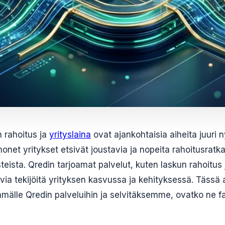
n rahoitus ja
yrityslaina
ovat ajankohtaisia aiheita juuri 
onet yritykset etsivät joustavia ja nopeita rahoitusratk
steista. Qredin tarjoamat palvelut, kuten laskun rahoitus j
evia tekijöitä yrityksen kasvussa ja kehityksessä. Tässä a
lle Qredin palveluihin ja selvitäksemme, ovatko ne fakt