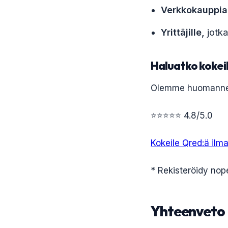
Verkkokauppiai
Yrittäjille,
jotka
Haluatko kokei
Olemme huomanneet
⭐⭐⭐⭐⭐ 4.8/5.0
Kokeile Qred:ä ilma
* Rekisteröidy nope
Yhteenveto