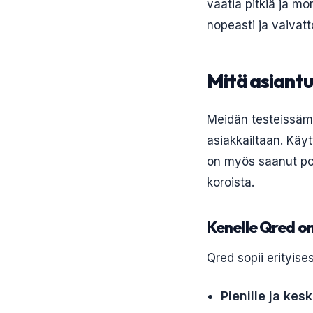
vaatia pitkiä ja m
nopeasti ja vaivatt
Mitä asiantu
Meidän testeissäm
asiakkailtaan. Käyt
on myös saanut posi
koroista.
Kenelle Qred on
Qred sopii erityises
Pienille ja kesk