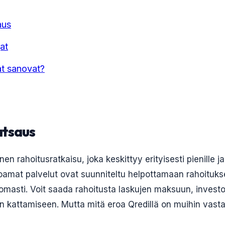
aus
jat
at sanovat?
atsaus
en rahoitusratkaisu, joka keskittyy erityisesti pienille ja
arjoamat palvelut ovat suunniteltu helpottamaan rahoituk
omasti. Voit saada rahoitusta laskujen maksuun, investoi
en kattamiseen. Mutta mitä eroa Qredillä on muihin vasta