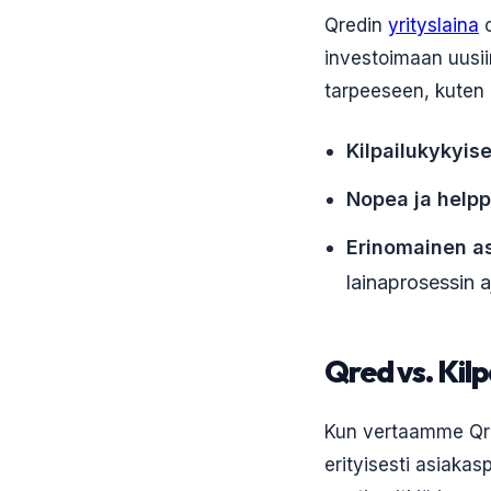
Qredin
yrityslaina
o
investoimaan uusii
tarpeeseen, kuten 
Kilpailukykyise
Nopea ja helpp
Erinomainen as
lainaprosessin a
Qred vs. Kilp
Kun vertaamme Qred
erityisesti asiakas