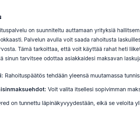
s
ituspalvelu on suunniteltu auttamaan yrityksiä hallitse
kkaasti. Palvelun avulla voit saada rahoitusta laskuille
rvosta. Tämä tarkoittaa, että voit käyttää rahat heti liike
ttä sinun tarvitsee odottaa asiakkaidesi maksavan laskuj
i:
Rahoituspäätös tehdään yleensä muutamassa tunnis
aisinmaksuehdot:
Voit valita itsellesi sopivimman mak
red on tunnettu läpinäkyvyydestään, eikä se veloita yl