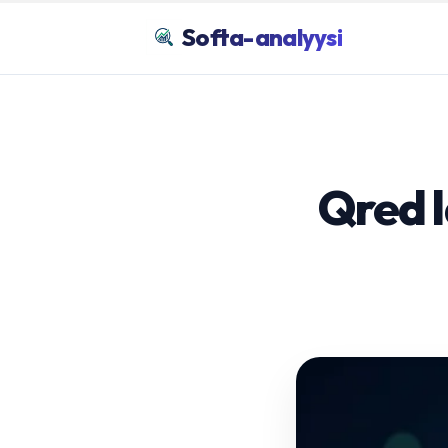
Softa-analyysi
Qred l