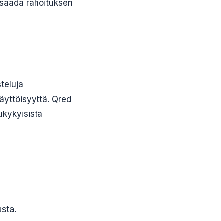
t saada rahoituksen
teluja
käyttöisyyttä. Qred
ukykyisistä
usta.