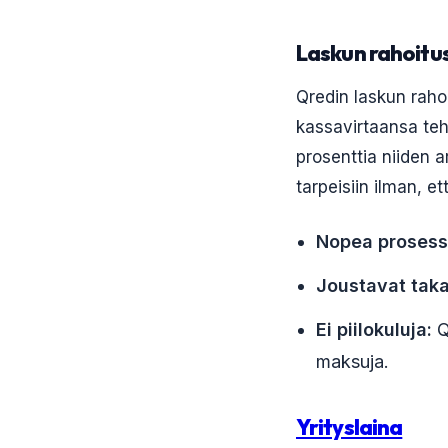
Laskun rahoitu
Qredin laskun raho
kassavirtaansa teho
prosenttia niiden a
tarpeisiin ilman, e
Nopea prosess
Joustavat tak
Ei piilokuluja:
Q
maksuja.
Yrityslaina