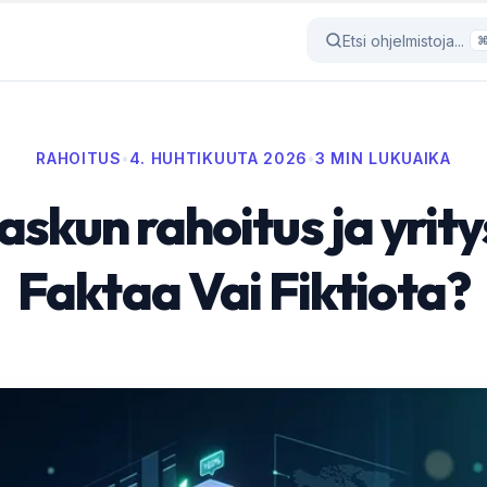
Etsi ohjelmistoja...
RAHOITUS
•
4. HUHTIKUUTA 2026
•
3 MIN LUKUAIKA
askun rahoitus ja yrity
Faktaa Vai Fiktiota?