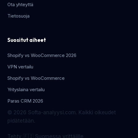
Ota yhteyttä
Tietosuoja
Suositut aiheet
Shopify vs WooCommerce 2026
VPN vertailu
Shopify vs WooCommerce
Yrityslaina vertailu
Paras CRM 2026
© 2026 Softa-analyysi.com. Kaikki oikeudet
pidätetään.
Tehty 🇫🇮 Suomessa yrittäjille