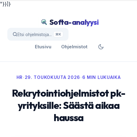
"}}]}
Softa-analyysi
Etsi ohjelmistoja...
⌘K
Etusivu
Ohjelmistot
HR
•
29. TOUKOKUUTA 2026
•
6 MIN LUKUAIKA
Rekrytointiohjelmistot pk-
yrityksille: Säästä aikaa
haussa