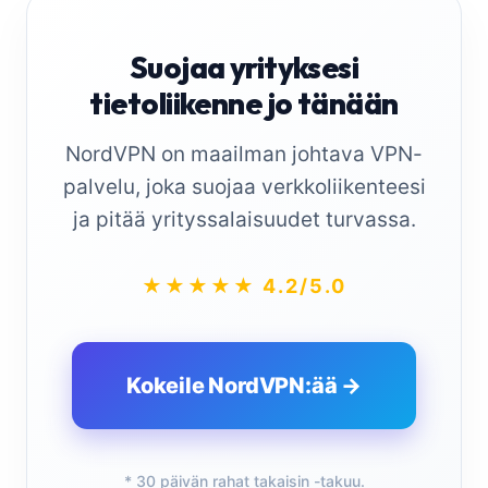
Suojaa yrityksesi
tietoliikenne jo tänään
NordVPN on maailman johtava VPN-
palvelu, joka suojaa verkkoliikenteesi
ja pitää yrityssalaisuudet turvassa.
★★★★★ 4.2/5.0
Kokeile NordVPN:ää →
* 30 päivän rahat takaisin -takuu.