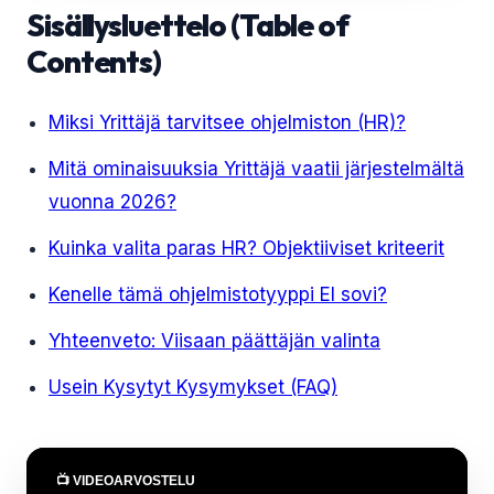
Sisällysluettelo (Table of
Contents)
Miksi Yrittäjä tarvitsee ohjelmiston (HR)?
Mitä ominaisuuksia Yrittäjä vaatii järjestelmältä
vuonna 2026?
Kuinka valita paras HR? Objektiiviset kriteerit
Kenelle tämä ohjelmistotyyppi EI sovi?
Yhteenveto: Viisaan päättäjän valinta
Usein Kysytyt Kysymykset (FAQ)
📺 VIDEOARVOSTELU