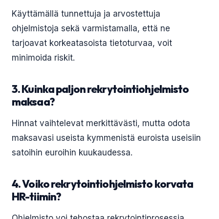
Käyttämällä tunnettuja ja arvostettuja
ohjelmistoja sekä varmistamalla, että ne
tarjoavat korkeatasoista tietoturvaa, voit
minimoida riskit.
3. Kuinka paljon rekrytointiohjelmisto
maksaa?
Hinnat vaihtelevat merkittävästi, mutta odota
maksavasi useista kymmenistä euroista useisiin
satoihin euroihin kuukaudessa.
4. Voiko rekrytointiohjelmisto korvata
HR-tiimin?
Ohjelmisto voi tehostaa rekrytointiprosessia,