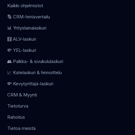
Kaikki ohjelmistot
🔢 CRM-hintavertailu
📊 Yrityslainalaskuri
🧮 ALV-laskuri
💸 YEL-laskuri
👥 Palkka- & sivukululaskuri
📈 Katelaskuri & hinnoittelu
💸 Kevytyrittäjä-laskuri
CRM & Myynti
Tietoturva
Rahoitus
Tietoa meistä