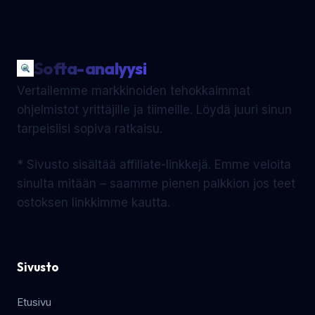
Softa-analyysi
Vertailemme markkinoiden tehokkaimmat
ohjelmistot yrittäjille ja tiimeille. Löydä juuri sinun
tarpeisiisi sopiva ratkaisu.
* Sivusto sisältää affiliate-linkkejä. Emme veloita
sinulta mitään – saamme pienen palkkion jos teet
ostoksen linkkimme kautta.
Sivusto
Etusivu