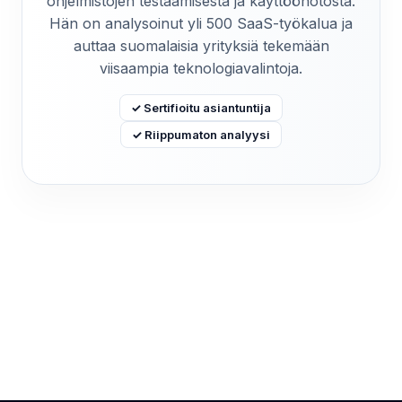
ohjelmistojen testaamisesta ja käyttöönotosta.
Hän on analysoinut yli 500 SaaS-työkalua ja
auttaa suomalaisia yrityksiä tekemään
viisaampia teknologiavalintoja.
✓ Sertifioitu asiantuntija
✓ Riippumaton analyysi