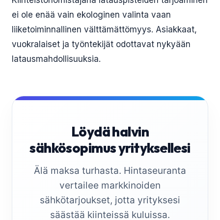
Kiinteistönomistajana latauspisteiden tarjoaminen
ei ole enää vain ekologinen valinta vaan
liiketoiminnallinen välttämättömyys. Asiakkaat,
vuokralaiset ja työntekijät odottavat nykyään
latausmahdollisuuksia.
Löydä halvin
sähkösopimus yrityksellesi
Älä maksa turhasta. Hintaseuranta
vertailee markkinoiden
sähkötarjoukset, jotta yrityksesi
säästää kiinteissä kuluissa.