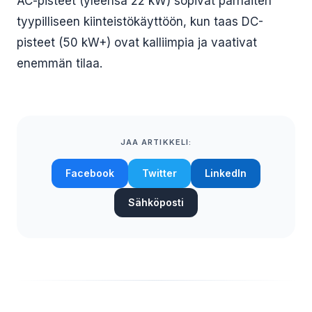
AC-pisteet (yleensä 22 kW) sopivat parhaiten
tyypilliseen kiinteistökäyttöön, kun taas DC-
pisteet (50 kW+) ovat kalliimpia ja vaativat
enemmän tilaa.
JAA ARTIKKELI:
Facebook
Twitter
LinkedIn
Sähköposti