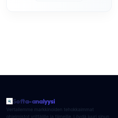
Softa-analyysi
Vertailemme markkinoiden tehokkaimmat
ohjelmistot yrittäjille ja tiimeille. Löydä juuri sinun