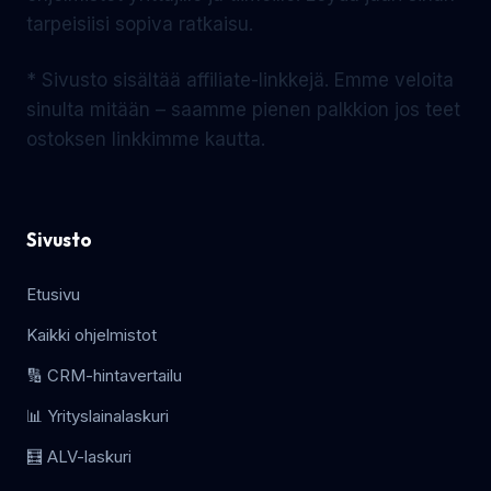
tarpeisiisi sopiva ratkaisu.
* Sivusto sisältää affiliate-linkkejä. Emme veloita
sinulta mitään – saamme pienen palkkion jos teet
ostoksen linkkimme kautta.
Sivusto
Etusivu
Kaikki ohjelmistot
🔢 CRM-hintavertailu
📊 Yrityslainalaskuri
🧮 ALV-laskuri