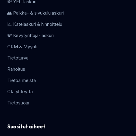
💸 YEL-laskuri
👥 Palkka- & sivukululaskuri
📈 Katelaskuri & hinnoittelu
💸 Kevytyrittäjä-laskuri
CRM & Myynti
Tietoturva
Rahoitus
Tietoa meistä
Ota yhteyttä
Tietosuoja
Suositut aiheet