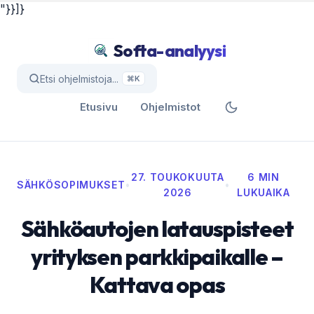
"}}]}
Softa-analyysi
Etsi ohjelmistoja...
⌘K
Etusivu
Ohjelmistot
27. TOUKOKUUTA
6 MIN
SÄHKÖSOPIMUKSET
•
•
2026
LUKUAIKA
Sähköautojen latauspisteet
yrityksen parkkipaikalle –
Kattava opas