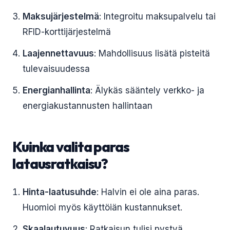
Maksujärjestelmä
: Integroitu maksupalvelu tai
RFID-korttijärjestelmä
Laajennettavuus
: Mahdollisuus lisätä pisteitä
tulevaisuudessa
Energianhallinta
: Älykäs sääntely verkko- ja
energiakustannusten hallintaan
Kuinka valita paras
latausratkaisu?
Hinta-laatusuhde
: Halvin ei ole aina paras.
Huomioi myös käyttöiän kustannukset.
Skaalautuvuus
: Ratkaisun tulisi pystyä