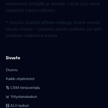
ohjelmistot yrittäjille ja tiimeille. Löydä juuri sinun
tarpeisiisi sopiva ratkaisu.
* Sivusto sisältää affiliate-linkkejä. Emme veloita
sinulta mitään – saamme pienen palkkion jos teet
ostoksen linkkimme kautta.
Sivusto
Etusivu
Kaikki ohjelmistot
🔢 CRM-hintavertailu
📊 Yrityslainalaskuri
🧮 ALV-laskuri