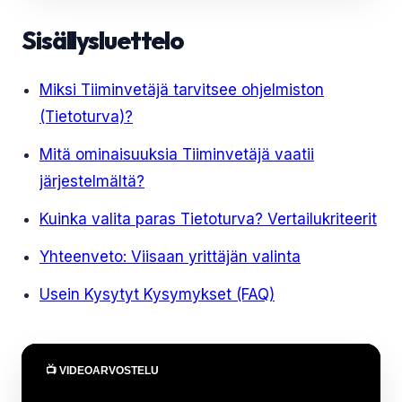
Sisällysluettelo
Miksi Tiiminvetäjä tarvitsee ohjelmiston
(Tietoturva)?
Mitä ominaisuuksia Tiiminvetäjä vaatii
järjestelmältä?
Kuinka valita paras Tietoturva? Vertailukriteerit
Yhteenveto: Viisaan yrittäjän valinta
Usein Kysytyt Kysymykset (FAQ)
📺 VIDEOARVOSTELU