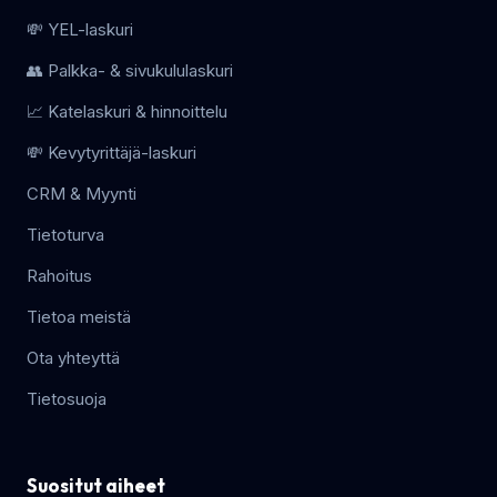
💸 YEL-laskuri
👥 Palkka- & sivukululaskuri
📈 Katelaskuri & hinnoittelu
💸 Kevytyrittäjä-laskuri
CRM & Myynti
Tietoturva
Rahoitus
Tietoa meistä
Ota yhteyttä
Tietosuoja
Suositut aiheet