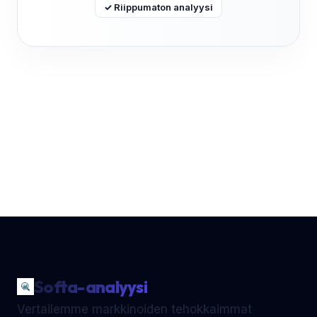
✓ Riippumaton analyysi
Softa-analyysi
Vertailemme markkinoiden tehokkaimmat