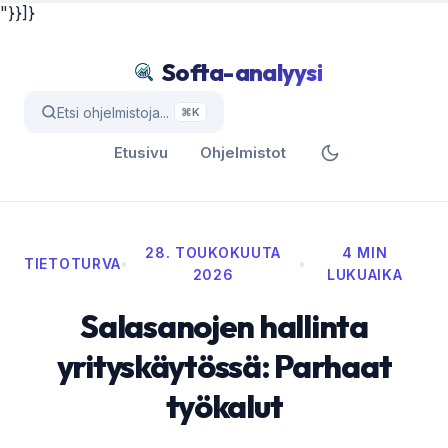
"}}]}
Softa-analyysi
Etsi ohjelmistoja...
⌘K
Etusivu
Ohjelmistot
28. TOUKOKUUTA
4 MIN
TIETOTURVA
•
•
2026
LUKUAIKA
Salasanojen hallinta
yrityskäytössä: Parhaat
työkalut