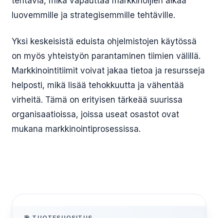
tehtäviä, mikä vapauttaa markkinoijien aikaa
luovemmille ja strategisemmille tehtäville.
Yksi keskeisistä eduista ohjelmistojen käytössä
on myös yhteistyön parantaminen tiimien välillä.
Markkinointitiimit voivat jakaa tietoa ja resursseja
helposti, mikä lisää tehokkuutta ja vähentää
virheitä. Tämä on erityisen tärkeää suurissa
organisaatioissa, joissa useat osastot ovat
mukana markkinointiprosessissa.
🎯 TUOTESUOSITUS