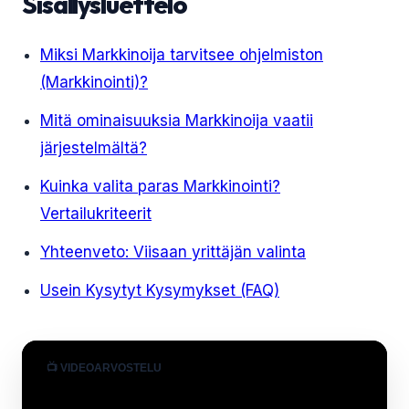
Sisällysluettelo
Miksi Markkinoija tarvitsee ohjelmiston
(Markkinointi)?
Mitä ominaisuuksia Markkinoija vaatii
järjestelmältä?
Kuinka valita paras Markkinointi?
Vertailukriteerit
Yhteenveto: Viisaan yrittäjän valinta
Usein Kysytyt Kysymykset (FAQ)
📺 VIDEOARVOSTELU