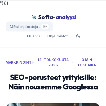
"}}]}
Softa-analyysi
Etsi ohjelmistoja...
⌘K
Etusivu
Ohjelmistot
12. TOUKOKUUTA
3 MIN
MARKKINOINTI
•
•
2026
LUKUAIKA
SEO-perusteet yrityksille:
Näin nousemme Googlessa