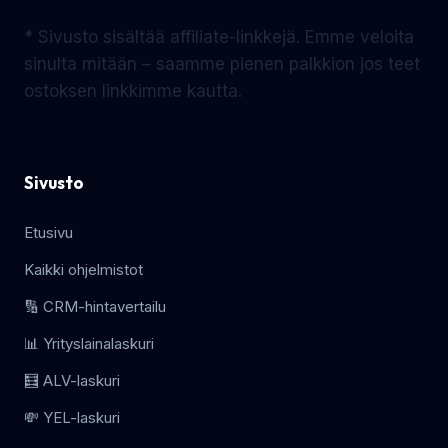
* Sivusto sisältää affiliate-linkkejä. Emme veloita
sinulta mitään – saamme pienen palkkion jos teet
ostoksen linkkimme kautta.
Sivusto
Etusivu
Kaikki ohjelmistot
🔢 CRM-hintavertailu
📊 Yrityslainalaskuri
🧮 ALV-laskuri
💸 YEL-laskuri