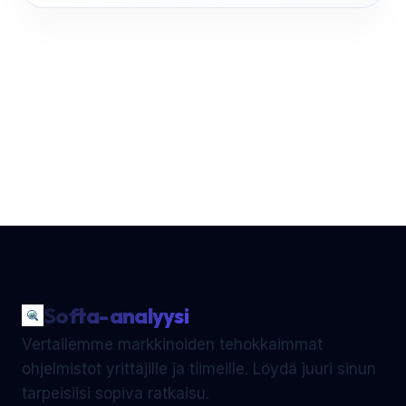
Softa-analyysi
Vertailemme markkinoiden tehokkaimmat
ohjelmistot yrittäjille ja tiimeille. Löydä juuri sinun
tarpeisiisi sopiva ratkaisu.