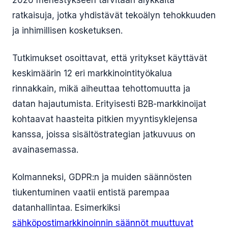
2026 menestykseen tarvitaan älykkäitä
ratkaisuja, jotka yhdistävät tekoälyn tehokkuuden
ja inhimillisen kosketuksen.
Tutkimukset osoittavat, että yritykset käyttävät
keskimäärin 12 eri markkinointityökalua
rinnakkain, mikä aiheuttaa tehottomuutta ja
datan hajautumista. Erityisesti B2B-markkinoijat
kohtaavat haasteita pitkien myyntisyklejensa
kanssa, joissa sisältöstrategian jatkuvuus on
avainasemassa.
Kolmanneksi, GDPR:n ja muiden säännösten
tiukentuminen vaatii entistä parempaa
datanhallintaa. Esimerkiksi
sähköpostimarkkinoinnin säännöt muuttuvat