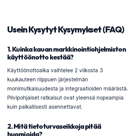
Usein Kysytyt Kysymykset (FAQ)
1. Kuinka kauan markkinointiohjelmiston
käyttöönotto kestää?
Käyttöönottoaika vaihtelee 2 viikosta 3
kuukauteen riippuen järjestelmän
monimutkaisuudesta ja integraatioiden määrästä.
Pilvipohjaiset ratkaisut ovat yleensä nopeampia
kuin paikallisesti asennettavat.
2. Mitä tietoturvaseikkoja pitää
huomioida?