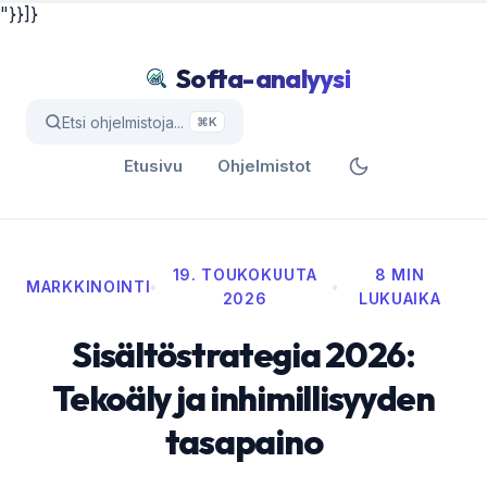
"}}]}
Softa-analyysi
Etsi ohjelmistoja...
⌘K
Etusivu
Ohjelmistot
19. TOUKOKUUTA
8 MIN
MARKKINOINTI
•
•
2026
LUKUAIKA
Sisältöstrategia 2026:
Tekoäly ja inhimillisyyden
tasapaino