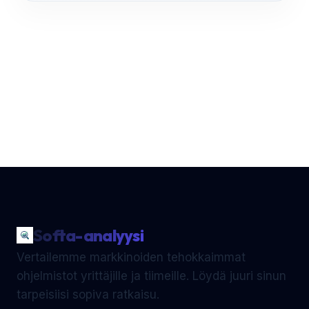
Softa-analyysi
Vertailemme markkinoiden tehokkaimmat
ohjelmistot yrittäjille ja tiimeille. Löydä juuri sinun
tarpeisiisi sopiva ratkaisu.