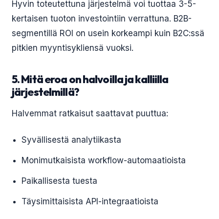
Hyvin toteutettuna järjestelmä voi tuottaa 3-5-
kertaisen tuoton investointiin verrattuna. B2B-
segmentillä ROI on usein korkeampi kuin B2C:ssä
pitkien myyntisykliensä vuoksi.
5. Mitä eroa on halvoilla ja kalliilla
järjestelmillä?
Halvemmat ratkaisut saattavat puuttua:
Syvällisestä analytiikasta
Monimutkaisista workflow-automaatioista
Paikallisesta tuesta
Täysimittaisista API-integraatioista