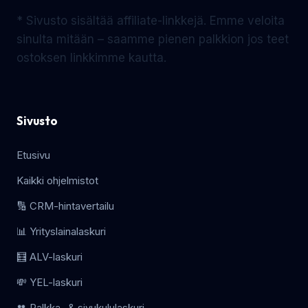
* Sivusto sisältää affiliate-linkkejä. Emme veloita
sinulta mitään – saamme pienen palkkion jos teet
ostoksen linkkimme kautta.
Sivusto
Etusivu
Kaikki ohjelmistot
🔢 CRM-hintavertailu
📊 Yrityslainalaskuri
🧮 ALV-laskuri
💸 YEL-laskuri
👥 Palkka- & sivukululaskuri