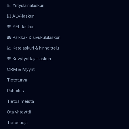
📊 Yrityslainalaskuri
🧮 ALV-laskuri
💸 YEL-laskuri
👥 Palkka- & sivukululaskuri
📈 Katelaskuri & hinnoittelu
💸 Kevytyrittäjä-laskuri
CRM & Myynti
Tietoturva
Rahoitus
Tietoa meistä
Ota yhteyttä
Tietosuoja