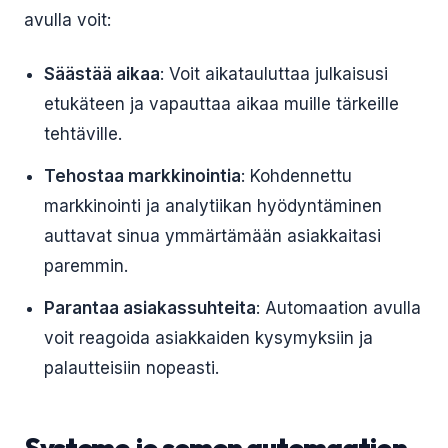
avulla voit:
Säästää aikaa
: Voit aikatauluttaa julkaisusi
etukäteen ja vapauttaa aikaa muille tärkeille
tehtäville.
Tehostaa markkinointia
: Kohdennettu
markkinointi ja analytiikan hyödyntäminen
auttavat sinua ymmärtämään asiakkaitasi
paremmin.
Parantaa asiakassuhteita
: Automaation avulla
voit reagoida asiakkaiden kysymyksiin ja
palautteisiin nopeasti.
Systeme.io somen automaation