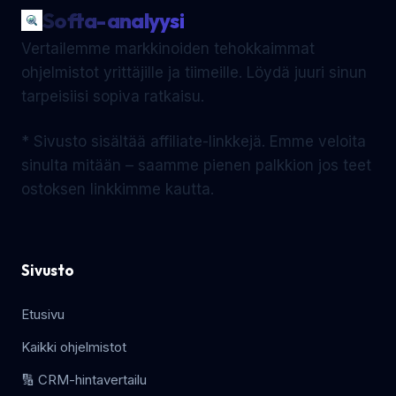
Softa-analyysi
Vertailemme markkinoiden tehokkaimmat
ohjelmistot yrittäjille ja tiimeille. Löydä juuri sinun
tarpeisiisi sopiva ratkaisu.
* Sivusto sisältää affiliate-linkkejä. Emme veloita
sinulta mitään – saamme pienen palkkion jos teet
ostoksen linkkimme kautta.
Sivusto
Etusivu
Kaikki ohjelmistot
🔢 CRM-hintavertailu