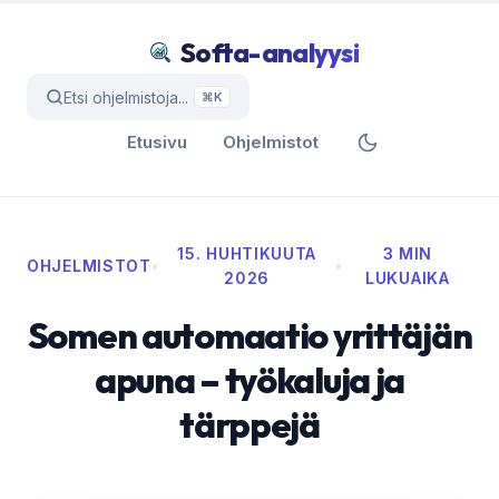
Softa-analyysi
Etsi ohjelmistoja...
⌘K
Etusivu
Ohjelmistot
15. HUHTIKUUTA
3 MIN
OHJELMISTOT
•
•
2026
LUKUAIKA
Somen automaatio yrittäjän
apuna – työkaluja ja
tärppejä