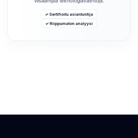
viisaampia teknologiavalintoja.
✓ Sertifioitu asiantuntija
✓ Riippumaton analyysi