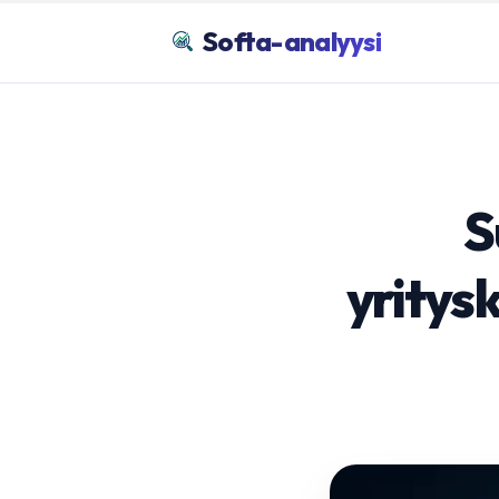
Softa-analyysi
S
yritys