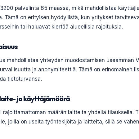
li 3200 palvelinta 65 maassa, mikä mahdollistaa käyttäj
lla. Tämä on erityisen hyödyllistä, kun yritykset tarvitse
sseihin tai haluavat kiertää alueellisia rajoituksia.
aisuus
uus mahdollistaa yhteyden muodostamisen useamman V
turvallisuutta ja anonymiteettiä. Tämä on erinomainen lisä
a tietoturvansa.
laite- ja käyttäjämäärä
i rajoittamattoman määrän laitteita yhdellä tilauksella. 
lle, joilla on useita työntekijöitä ja laitteita, sillä se vä