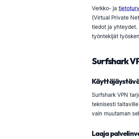
Verkko- ja
tietotur
(Virtual Private Ne
tiedot ja yhteydet.
työntekijät työske
Surfshark V
Käyttäjäystäväl
Surfshark VPN tarjo
teknisesti taitavi
vain muutaman se
Laaja palvelinv