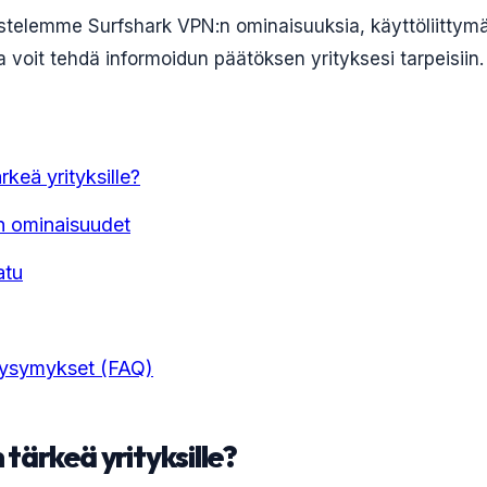
stelemme Surfshark VPN:n ominaisuuksia, käyttöliittymää
a voit tehdä informoidun päätöksen yrityksesi tarpeisiin.
keä yrityksille?
n ominaisuudet
atu
Kysymykset (FAQ)
tärkeä yrityksille?