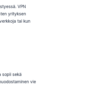
leistyessä. VPN
aten yrityksen
verkkoja tai kun
a sopii sekä
 muodostaminen vie