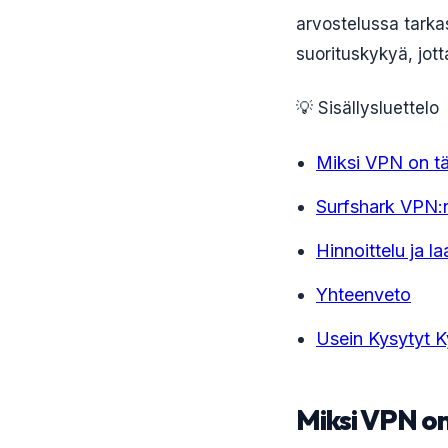
arvostelussa tarka
suorituskykyä, jott
💡 Sisällysluettelo
Miksi VPN on tär
Surfshark VPN:
Hinnoittelu ja la
Yhteenveto
Usein Kysytyt 
Miksi VPN on 