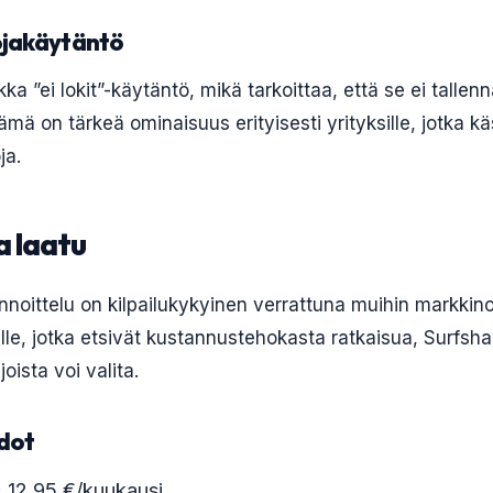
ojakäytäntö
kka ”ei lokit”-käytäntö, mikä tarkoittaa, että se ei tallenn
Tämä on tärkeä ominaisuus erityisesti yrityksille, jotka kä
ja.
a laatu
noittelu on kilpailukykyinen verrattuna muihin markkinoi
sille, jotka etsivät kustannustehokasta ratkaisua, Surfsha
joista voi valita.
dot
: 12.95 €/kuukausi