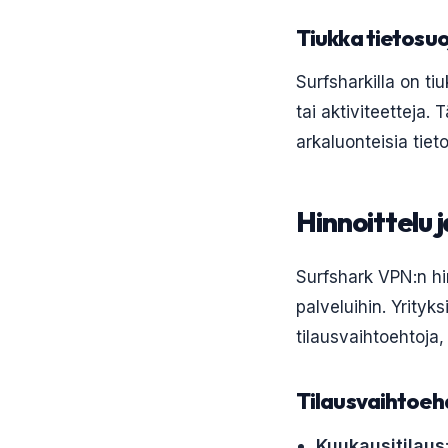
Tiukka tietosu
Surfsharkilla on tiu
tai aktiviteetteja. 
arkaluonteisia tieto
Hinnoittelu j
Surfshark VPN:n hin
palveluihin. Yrityk
tilausvaihtoehtoja, 
Tilausvaihtoeh
Kuukausitilaus