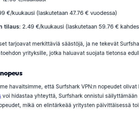
.99 €/kuukausi (laskutetaan 47.76 € vuodessa)
 tilaus
: 2.49 €/kuukausi (laskutetaan 59.76 € kahde
kset tarjoavat merkittäviä säästöjä, ja ne tekevät Surfsha
oehdon yrityksille, jotka haluavat suojata tietonsa edull
a nopeus
e havaitsimme, että Surfshark VPN:n nopeudet olivat ki
s
voi hidastaa yhteyttä, Surfshark onnistui säilyttämään 
opeudet, mikä on elintärkeää yritysten päivittäisessä to