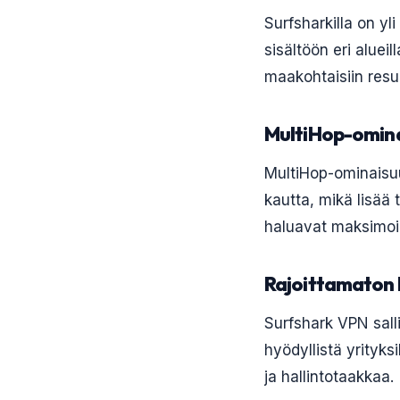
Surfsharkilla on y
sisältöön eri aluei
maakohtaisiin resur
MultiHop-omin
MultiHop-ominais
kautta, mikä lisää 
haluavat maksimoid
Rajoittamaton 
Surfshark VPN salli
hyödyllistä yrityksi
ja hallintotaakkaa.