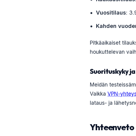
Vuositilaus
: 3
Kahden vuoden
Pitkäaikaiset tilau
houkuttelevan vaiht
Suorituskyky j
Meidän testeissämm
Vaikka
VPN-yhtey
lataus- ja lähetysn
Yhteenveto