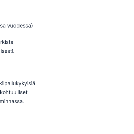
ssa vuodessa)
rkista
isesti.
lpailukykyisiä.
kohtuulliset
iminnassa.