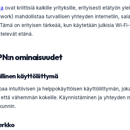
va
ovat kriittisiä kaikille yrityksille, erityisesti etätyön y
twork) mahdollistaa turvallisen yhteyden internetiin, sal
 Tämä on erityisen tärkeää, kun käytetään julkisia Wi-Fi-
ntelevät etänä.
PN:n ominaisuudet
linen käyttöliittymä
aa intuitiivisen ja helppokäyttöisen käyttöliittymän, jok
lle että vähemmän kokeille. Käynnistäminen ja yhteyden
kunnin.
erkko