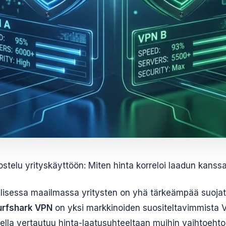
stelu yrityskäyttöön: Miten hinta korreloi laadun kanss
lisessa maailmassa yritysten on yhä tärkeämpää suojata
urfshark VPN
on yksi markkinoiden suositeltavimmista V
ella vertautuu hinta-laatusuhteeltaan muihin vaihtoehto