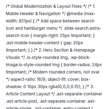
/* Global Modernization & Layout Fixes */ /* 1.
Mobile Header & Navigation */ @media (max-
width: 921px) { /* Add space between search
icon and hamburger menu */ .slide-search.astra-
search-icon { margin-right: 25px !important; }
.ast-mobile-header-content { gap: 20px
!important; } } /* 2. Hero Section & Homepage
Visuals */ .is-style-rounded img, .wp-block-
image.is-style-rounded img { border-radius: 24px
!important; /* Modern rounded corners, not oval
*/ aspect-ratio: 16/9; object-fit: cover; box-
shadow: 0 10px 30px rgba(0,0,0,0.15); } /* 3.
Article Content Layout */ .ast-separate-container
.ast-article-post, .ast-separate-container .ast-
article-single, .ast-container .entry-content {