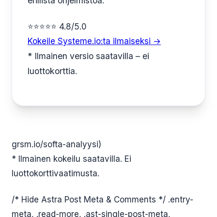
erillistä ohjelmistoa.
⭐⭐⭐⭐⭐ 4.8/5.0
Kokeile Systeme.io:ta ilmaiseksi →
* Ilmainen versio saatavilla – ei
luottokorttia.
grsm.io/softa-analyysi)
* Ilmainen kokeilu saatavilla. Ei
luottokorttivaatimusta.
/* Hide Astra Post Meta & Comments */ .entry-
meta, .read-more, .ast-single-post-meta,