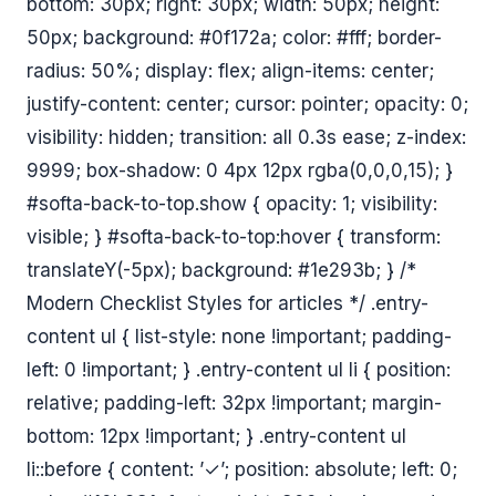
bottom: 30px; right: 30px; width: 50px; height:
50px; background: #0f172a; color: #fff; border-
radius: 50%; display: flex; align-items: center;
justify-content: center; cursor: pointer; opacity: 0;
visibility: hidden; transition: all 0.3s ease; z-index:
9999; box-shadow: 0 4px 12px rgba(0,0,0,15); }
#softa-back-to-top.show { opacity: 1; visibility:
visible; } #softa-back-to-top:hover { transform:
translateY(-5px); background: #1e293b; } /*
Modern Checklist Styles for articles */ .entry-
content ul { list-style: none !important; padding-
left: 0 !important; } .entry-content ul li { position:
relative; padding-left: 32px !important; margin-
bottom: 12px !important; } .entry-content ul
li::before { content: ’✓’; position: absolute; left: 0;