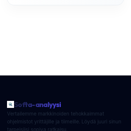
Softa-analyysi
Vertailemme markkinoiden tehokkaimmat
ohjelmistot yrittäjille ja tiimeille. Löydä juuri sinun
tarpeisiisi sopiva ratkaisu.