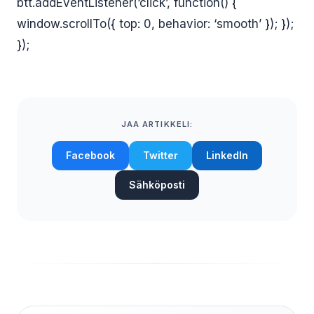
btt.addEventListener(‘click’, function() {
window.scrollTo({ top: 0, behavior: ‘smooth’ }); });
});
JAA ARTIKKELI:
Facebook
Twitter
LinkedIn
Sähköposti