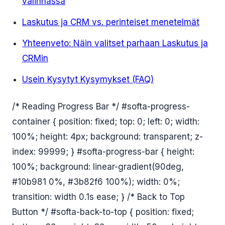
valinnassa
Laskutus ja CRM vs. perinteiset menetelmät
Yhteenveto: Näin valitset parhaan Laskutus ja
CRMin
Usein Kysytyt Kysymykset (FAQ)
/* Reading Progress Bar */ #softa-progress-
container { position: fixed; top: 0; left: 0; width:
100%; height: 4px; background: transparent; z-
index: 99999; } #softa-progress-bar { height:
100%; background: linear-gradient(90deg,
#10b981 0%, #3b82f6 100%); width: 0%;
transition: width 0.1s ease; } /* Back to Top
Button */ #softa-back-to-top { position: fixed;