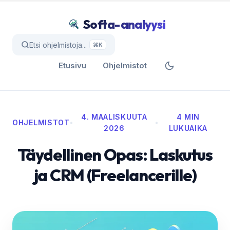
Softa-analyysi
Etsi ohjelmistoja...
⌘K
Etusivu
Ohjelmistot
4. MAALISKUUTA
4 MIN
OHJELMISTOT
•
•
2026
LUKUAIKA
Täydellinen Opas: Laskutus
ja CRM (Freelancerille)