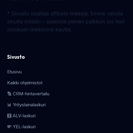
* Sivusto sisältää affiliate-linkkejä. Emme veloita
sinulta mitään – saamme pienen palkkion jos teet
ostoksen linkkimme kautta.
Sivusto
Etusivu
Kaikki ohjelmistot
🔢 CRM-hintavertailu
📊 Yrityslainalaskuri
🧮 ALV-laskuri
💸 YEL-laskuri