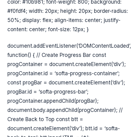
color: #10b981; font-weight: 800; background:
#f0fdf4; width: 20px; height: 20px; border-radius:
50%; display: flex; align-items: center; justify-
content: center; font-size: 12px; }
document.addEventListener(‘DOMContentLoaded’,
function() { // Create Progress Bar const
progContainer = document.createElement(‘div’);
progContainer.id = ‘softa-progress-container’;
const progBar = document.createElement(‘div’);
progBar.id = ‘softa-progress-bar’;
progContainer.appendChild(progBar);
document.body.appendChild(progContainer); //
Create Back to Top const btt =
document.createElement(‘div’); btt.id = ‘softa-