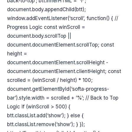
back-to-top’; btt.innerHTML = ’↑’;
document.body.appendChild(btt);
window.addEventListener(‘scroll’, function() { //
Progress Logic const winScroll =
document.body.scrollTop ||
document.documentElement.scrollTop; const
height =
document.documentElement.scrollHeight -
document.documentElement.clientHeight; const
scrolled = (winScroll / height) * 100;
document.getElementById(‘softa-progress-
bar’).style.width = scrolled + ’%’; // Back to Top
Logic if (winScroll > 500) {
btt.classList.add(‘show’); } else {
btt.classList.remove(‘show’); } });