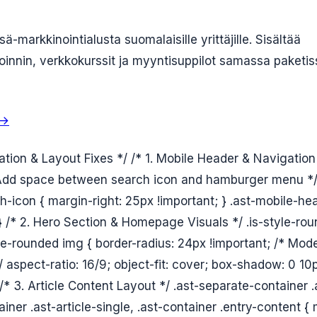
ä-markkinointialusta suomalaisille yrittäjille. Sisältää
innin, verkkokurssit ja myyntisuppilot samassa paketis
 →
ation & Layout Fixes */ /* 1. Mobile Header & Navigati
 Add space between search icon and hamburger menu */ 
h-icon { margin-right: 25px !important; } .ast-mobile-he
 } /* 2. Hero Section & Homepage Visuals */ .is-style-ro
le-rounded img { border-radius: 24px !important; /* Mo
/ aspect-ratio: 16/9; object-fit: cover; box-shadow: 0 1
 /* 3. Article Content Layout */ .ast-separate-container .
iner .ast-article-single, .ast-container .entry-content 