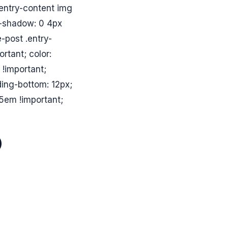
 .entry-content img
x-shadow: 0 4px
-post .entry-
ortant; color:
 !important;
ing-bottom: 12px;
.5em !important;
)