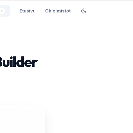
Etusivu
Ohjelmistot
⌘K
uilder