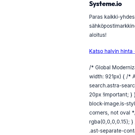
Systeme.io
Paras kaikki-yhdess
sähköpostimarkkino
aloitus!
Katso halvin hinta
/* Global Moderniz
width: 921px) { /*
search.astra-searc
20px !important; }
block-image.is-sty
corners, not oval *
rgba(0,0,0,0.15); }
.ast-separate-conta