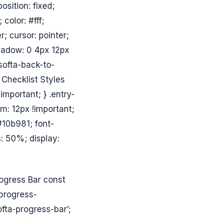
osition: fixed;
color: #fff;
r; cursor: pointer;
-shadow: 0 4px 12px
#softa-back-to-
 Checklist Styles
!important; } .entry-
om: 12px !important;
: #10b981; font-
: 50%; display:
ogress Bar const
-progress-
fta-progress-bar’;