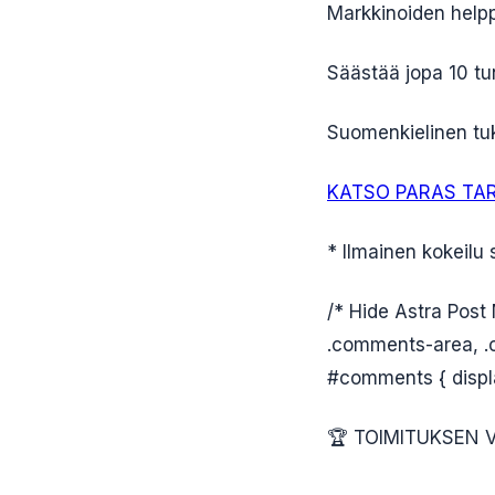
Markkinoiden helpp
Säästää jopa 10 tu
Suomenkielinen tuk
KATSO PARAS TA
* Ilmainen kokeilu s
/* Hide Astra Post
.comments-area, .
#comments { displa
🏆 TOIMITUKSEN 