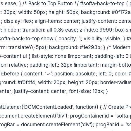
.1s ease; } /* Back to Top Button */ #softa-back-to-top { p
: 30px; width: 50px; height: 50px; background: #0f172a; 
 display: flex; align-items: center; justify-content: cente
ity: hidden; transition: all 0.3s ease; z-index: 9999; box
ofta-back-to-top.show { opacity: 1; visibility: visible; } 
orm: translateY(-5px); background: #1e293b; } /* Modern
ry-content ul { list-style: none !important; padding-left: 0 
ition: relative; padding-left: 32px !important; margin-bott
li::before { content: ’✓’; position: absolute; left: 0; color
round: #f0fdf4; width: 20px; height: 20px; border-radius
enter; justify-content: center; font-size: 12px; }
istener(‘DOMContentLoaded’, function() { // Create Pr
cument.createElement(‘div’); progContainer.id = ‘softa
rogBar = document.createElement(‘div’); progBar.id = ‘so