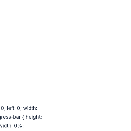
; left: 0; width:
ress-bar { height:
width: 0%;