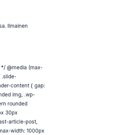
sa. Ilmainen
on */ @media (max-
.slide-
ader-content { gap:
unded img, .wp-
dern rounded
0px 30px
ast-article-post,
{ max-width: 1000px