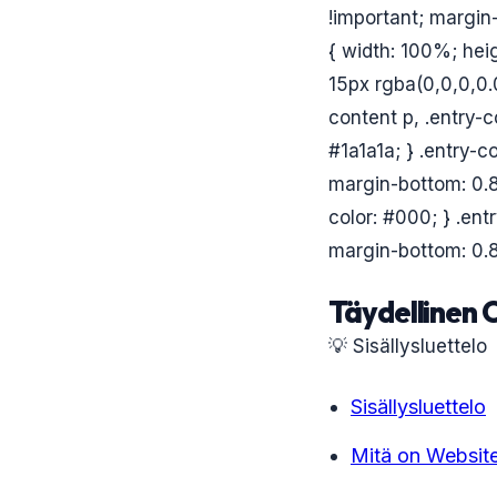
!important; margin-
{ width: 100%; hei
15px rgba(0,0,0,0.0
content p, .entry-co
#1a1a1a; } .entry-c
margin-bottom: 0.8
color: #000; } .ent
margin-bottom: 0.8
Täydellinen O
💡 Sisällysluettelo
Sisällysluettelo
Mitä on Website