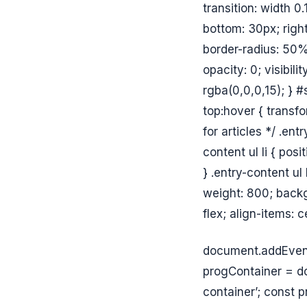
transition: width 0
bottom: 30px; right
border-radius: 50%;
opacity: 0; visibil
rgba(0,0,0,15); } #s
top:hover { transf
for articles */ .ent
content ul li { pos
} .entry-content ul 
weight: 800; backg
flex; align-items: c
document.addEventL
progContainer = do
container’; const p