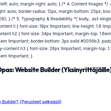
left: auto; margin-right: auto; } /* 4. Content Images */
ght: auto; border-radius: 12px; margin-bottom: 25px; bo
8); } /* 5. Typography & Readability */ body, .ast-single
ntent li { font-size: 19px !important; line-height: 1.8 !imp
ontent h2 { font-size: 34px !important; margin-top: 1.8em
em !important; border-bottom: 3px solid #0056b3; padd
ry-content h3 { font-size: 28px !important; margin-top: 1
em !important; }
pas: Website Builder (Yksinyrittäjäille
 Builder? (Perusteet selkeästi)