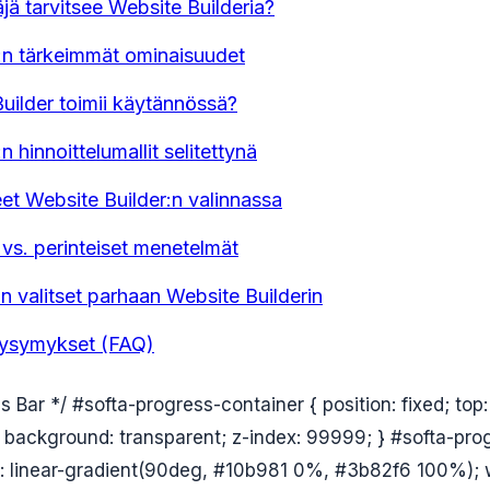
äjä tarvitsee Website Builderia?
:n tärkeimmät ominaisuudet
uilder toimii käytännössä?
n hinnoittelumallit selitettynä
eet Website Builder:n valinnassa
 vs. perinteiset menetelmät
n valitset parhaan Website Builderin
Kysymykset (FAQ)
 Bar */ #softa-progress-container { position: fixed; top: 0
 background: transparent; z-index: 99999; } #softa-prog
 linear-gradient(90deg, #10b981 0%, #3b82f6 100%); 