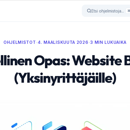
Etsi ohjelmistoja...
OHJELMISTOT
•
4. MAALISKUUTA 2026
•
3 MIN LUKUAIKA
llinen Opas: Website B
(Yksinyrittäjäille)