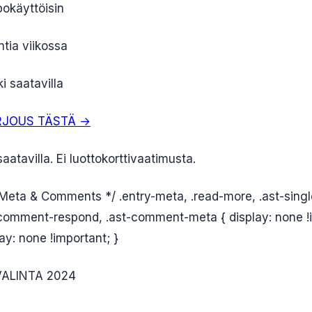
okäyttöisin
ntia viikossa
i saatavilla
RJOUS TÄSTÄ →
aatavilla. Ei luottokorttivaatimusta.
 Meta & Comments */ .entry-meta, .read-more, .ast-sing
comment-respond, .ast-comment-meta { display: none !i
y: none !important; }
VALINTA 2024