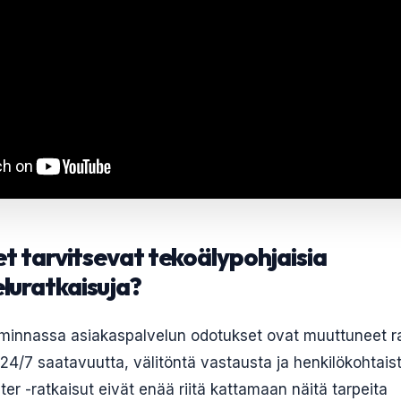
set tarvitsevat tekoälypohjaisia
luratkaisuja?
iminnassa asiakaspalvelun odotukset ovat muuttuneet rad
t 24/7 saatavuutta, välitöntä vastausta ja henkilökohtai
nter -ratkaisut eivät enää riitä kattamaan näitä tarpeita