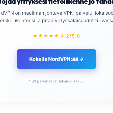
ojaa yrityksesi tietoliikenne jo tän
rdVPN on maailman johtava VPN-palvelu, joka suo
erkkoliikenteesi ja pitää yrityssalaisuudet turvass
★★★★★ 4.2/5.0
Kokeile NordVPN:ää →
* 30 päivän rahat takaisin -takuu.