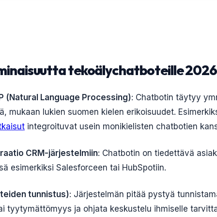
 ominaisuutta tekoälychatboteille 2026
P (Natural Language Processing)
: Chatbotin täytyy ym
illä, mukaan lukien suomen kielen erikoisuudet. Esimerkik
kaisut
integroituvat usein monikielisten chatbotien kan
aatio CRM-järjestelmiin
: Chatbotin on tiedettävä asiak
ä esimerkiksi Salesforceen tai HubSpotiin.
teiden tunnistus)
: Järjestelmän pitää pystyä tunnista
i tyytymättömyys ja ohjata keskustelu ihmiselle tarvitt