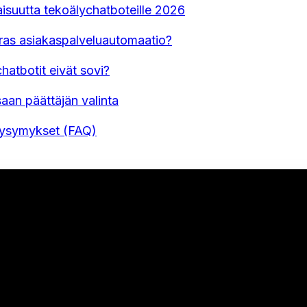
naisuutta tekoälychatboteille 2026
aras asiakaspalveluautomaatio?
hatbotit eivät sovi?
aan päättäjän valinta
Kysymykset (FAQ)
U