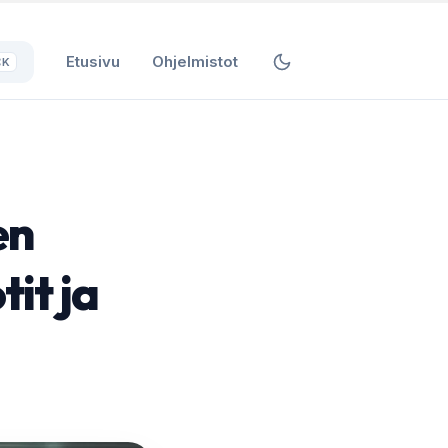
Etusivu
Ohjelmistot
⌘K
en
it ja