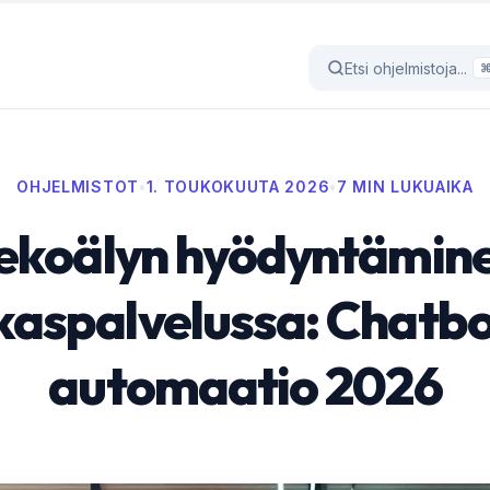
Etsi ohjelmistoja...
OHJELMISTOT
•
1. TOUKOKUUTA 2026
•
7 MIN LUKUAIKA
ekoälyn hyödyntämin
kaspalvelussa: Chatbot
automaatio 2026