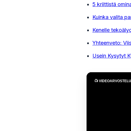
5 kriittistä omi
Kuinka valita p
Kenelle tekoälyc
Yhteenveto: Viis
Usein Kysytyt 
📺 VIDEOARVOSTEL