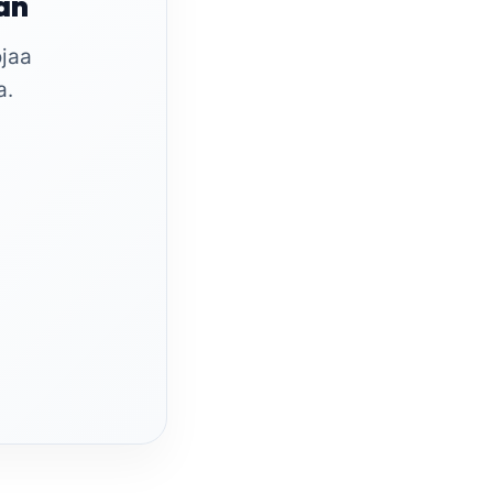
ään
jaa
a.