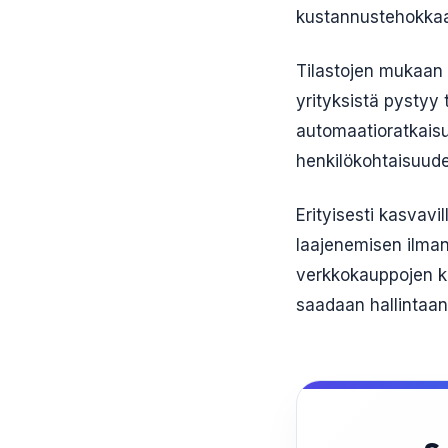
kustannustehokkaa
Tilastojen mukaan 
yrityksistä pystyy 
automaatioratkaisu
henkilökohtaisuud
Erityisesti kasvavi
laajenemisen ilman
verkkokauppojen k
saadaan hallintaan