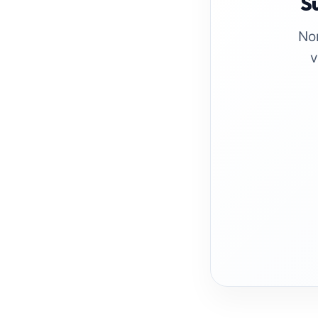
Su
No
v