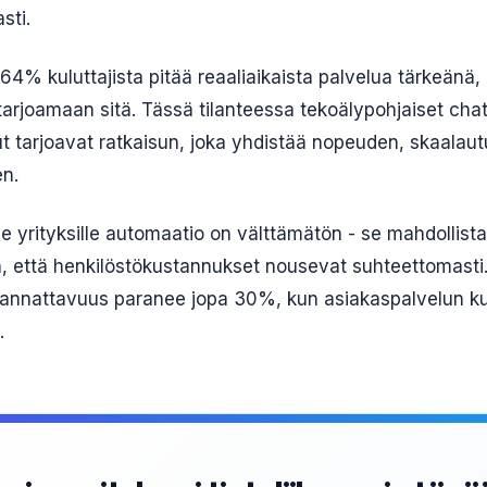
sti.
64% kuluttajista pitää reaaliaikaista palvelua tärkeänä
tarjoamaan sitä. Tässä tilanteessa tekoälypohjaiset chat
t tarjoavat ratkaisun, joka yhdistää nopeuden, skaalau
en.
lle yrityksille automaatio on välttämätön - se mahdollis
, että henkilöstökustannukset nousevat suhteettomasti.
annattavuus paranee jopa 30%, kun asiakaspalvelun k
.