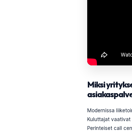
Miksi yrityk
asiakaspalve
Modernissa liiketo
Kuluttajat vaativa
Perinteiset call ce