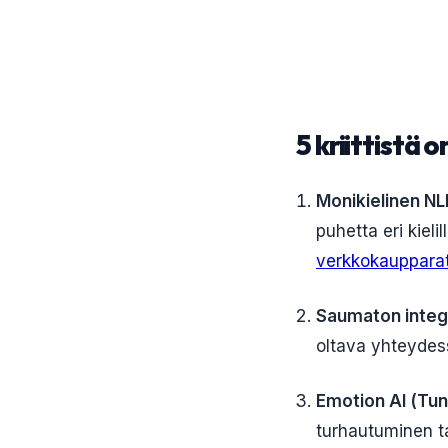
5 kriittistä
Monikielinen NL
puhetta eri kiel
verkkokaupparat
Saumaton integr
oltava yhteydess
Emotion AI (Tun
turhautuminen ta