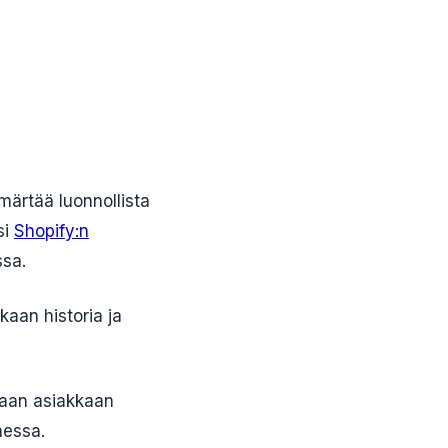
märtää luonnollista
si
Shopify:n
ssa.
kaan historia ja
maan asiakkaan
aessa.