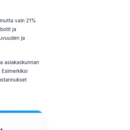
, mutta vain 21%
botit ja
tuvuuden ja
taa asiakaskunnan
 Esimerkiksi
ustannukset