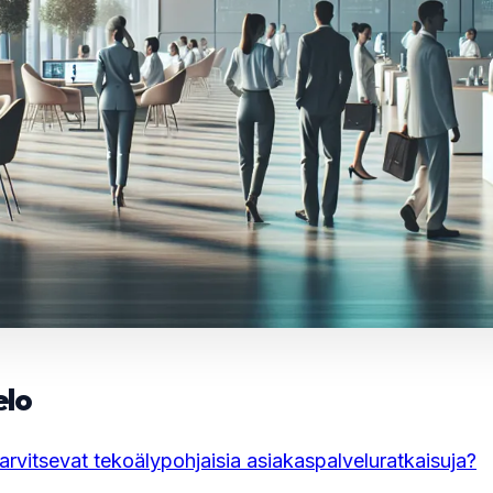
elo
tarvitsevat tekoälypohjaisia asiakaspalveluratkaisuja?