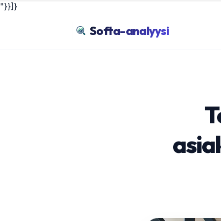
"}}]}
Softa-analyysi
T
asia