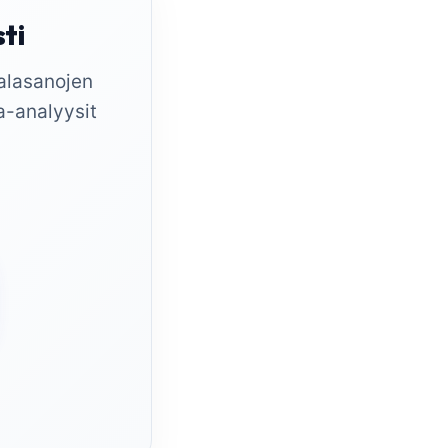
sti
salasanojen
va-analyysit