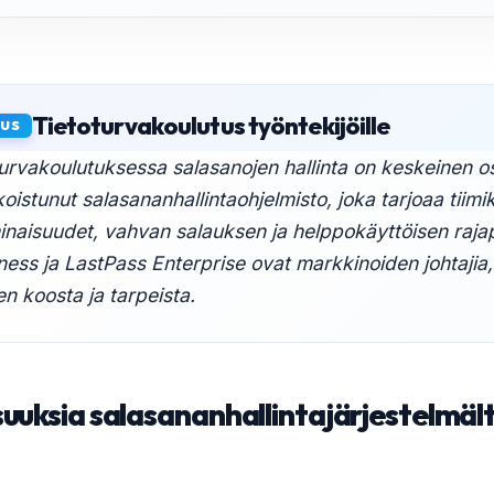
Tietoturvakoulutus työntekijöille
AUS
oturvakoulutuksessa salasanojen hallinta on keskeinen o
koistunut salasananhallintaohjelmisto, joka tarjoaa tiim
minaisuudet, vahvan salauksen ja helppokäyttöisen raja
ess ja LastPass Enterprise ovat markkinoiden johtajia,
en koosta ja tarpeista.
uuksia salasananhallintajärjestelmäl