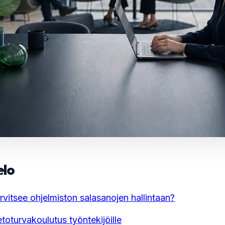
elo
rvitsee ohjelmiston salasanojen hallintaan?
toturvakoulutus työntekijöille