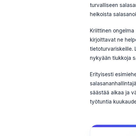
turvalliseen salas
heikoista salasanoi
Kriittinen ongelma 
kirjoittavat ne help
tietoturvariskeill
nykyään tiukkoja s
Erityisesti esimieh
salasananhallintajä
säästää aikaa ja vä
työtuntia kuukaude