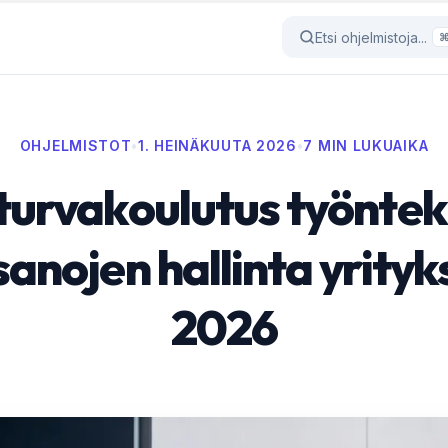
Etsi ohjelmistoja...
OHJELMISTOT
•
1. HEINÄKUUTA 2026
•
7 MIN LUKUAIKA
turvakoulutus työntekij
anojen hallinta yrity
2026