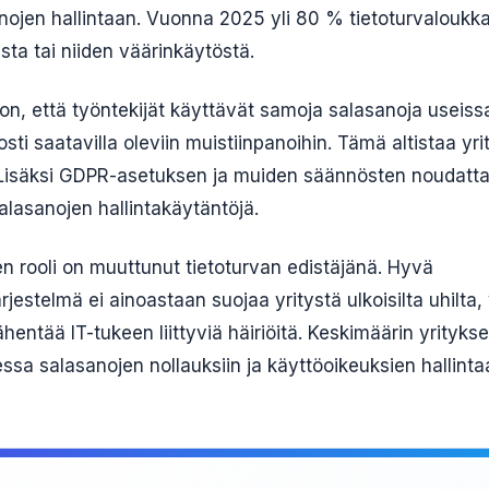
anojen hallintaan. Vuonna 2025 yli 80 % tietoturvaloukka
sta tai niiden väärinkäytöstä.
on, että työntekijät käyttävät samoja salasanoja useissa
osti saatavilla oleviin muistiinpanoihin. Tämä altistaa yr
e. Lisäksi GDPR-asetuksen ja muiden säännösten noudatt
alasanojen hallintakäytäntöjä.
en rooli on muuttunut tietoturvan edistäjänä. Hyvä
rjestelmä ei ainoastaan suojaa yritystä ulkoisilta uhilt
hentää IT-tukeen liittyviä häiriöitä. Keskimäärin yrityks
ssa salasanojen nollauksiin ja käyttöoikeuksien hallinta