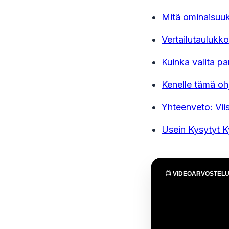
Mitä ominaisuuk
Vertailutaulukko
Kuinka valita pa
Kenelle tämä oh
Yhteenveto: Viis
Usein Kysytyt 
📺 VIDEOARVOSTEL