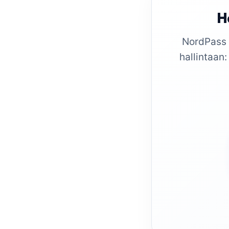
Ha
NordPass B
hallintaan: