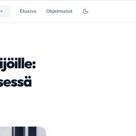
Etusivu
Ohjelmistot
⌘K
öille:
ksessä