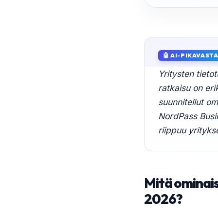
🤖 AI-PIKAVAST
Yritysten tiet
ratkaisu on eri
suunnitellut o
NordPass Busin
riippuu yrityks
Mitä ominais
2026?