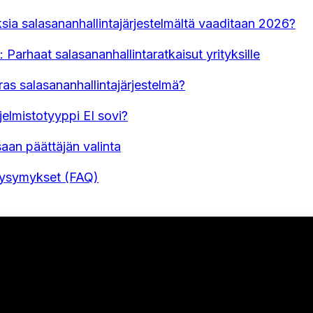
sia salasananhallintajärjestelmältä vaaditaan 2026?
: Parhaat salasananhallintaratkaisut yrityksille
ras salasananhallintajärjestelmä?
jelmistotyyppi EI sovi?
aan päättäjän valinta
Kysymykset (FAQ)
U