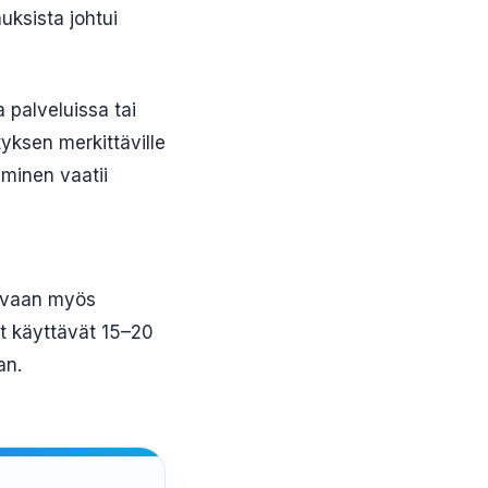
uksista johtui
 palveluissa tai
ityksen merkittäville
aminen vaatii
a, vaan myös
et käyttävät 15–20
an.