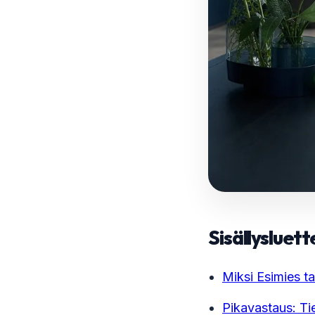
Sisällysluett
Miksi Esimies ta
Pikavastaus: Tie