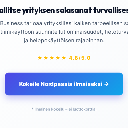
llitse yrityksen salasanat turvallise
usiness tarjoaa yrityksillesi kaiken tarpeellisen 
 tiimikäyttöön suunnitellut ominaisuudet, tietotur
ja helppokäyttöisen rajapinnan.
★★★★★ 4.8/5.0
Kokeile Nordpassia ilmaiseksi →
* Ilmainen kokeilu – ei luottokorttia.