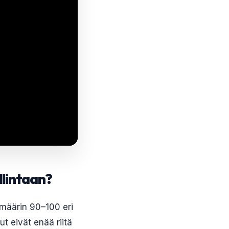
llintaan?
imäärin 90–100 eri
ut eivät enää riitä