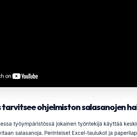
s tarvitsee ohjelmiston salasanojen ha
sessa työympäristössä jokainen työntekijä käyttää kesk
rvitaan salasanoja. Perinteiset Excel-taulukot ja paperilap