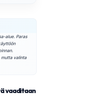
sa-alue. Paras
ikäyttöön
pinnan.
 mutta valinta
tä vaaditaan