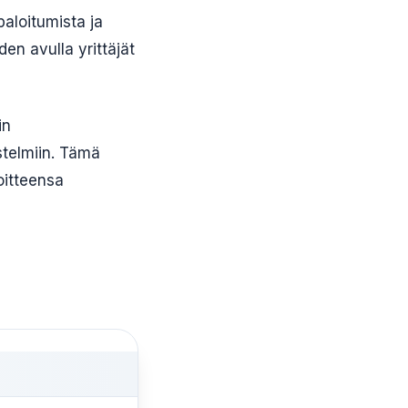
paloitumista ja
den avulla yrittäjät
in
estelmiin. Tämä
oitteensa