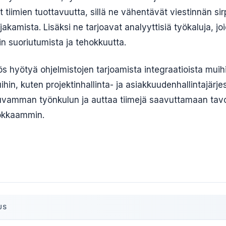
 tiimien tuottavuutta, sillä ne vähentävät viestinnän sir
jakamista. Lisäksi ne tarjoavat analyyttisiä työkaluja, joi
in suoriutumista ja tehokkuutta.
ös hyötyä ohjelmistojen tarjoamista integraatioista muih
uihin, kuten projektinhallinta- ja asiakkuudenhallintajärj
juvamman työnkulun ja auttaa tiimejä saavuttamaan tav
okkaammin.
US