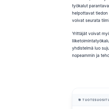
työkalut parantavat
helpottavat tiedon 
voivat seurata tiim
Yrittäjät voivat my
liiketoimintatyökal
yhdistelmä luo su
nopeammin ja teh
🎯 TUOTESUOSIT