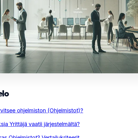
elo
arvitsee ohjelmiston (Ohjelmistot)?
ia Yrittäjä vaatii järjestelmältä?
ras Ohjelmistot? Vertailukriteerit