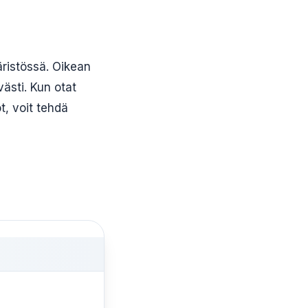
äristössä. Oikean
västi. Kun otat
t, voit tehdä