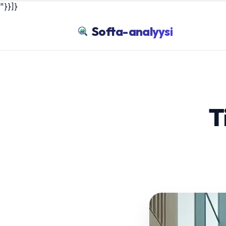
"}}]}
Softa-analyysi
T