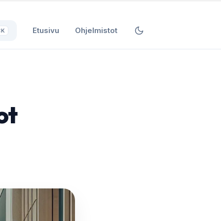
Etusivu
Ohjelmistot
⌘K
ot