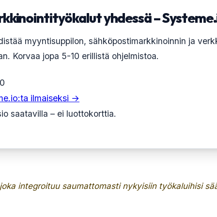
rkkinointityökalut yhdessä – Systeme.
istää myyntisuppilon, sähköpostimarkkinoinnin ja verk
n. Korvaa jopa 5-10 erillistä ohjelmistoa.
.0
e.io:ta ilmaiseksi →
io saatavilla – ei luottokorttia.
 joka integroituu saumattomasti nykyisiin työkaluihisi sä