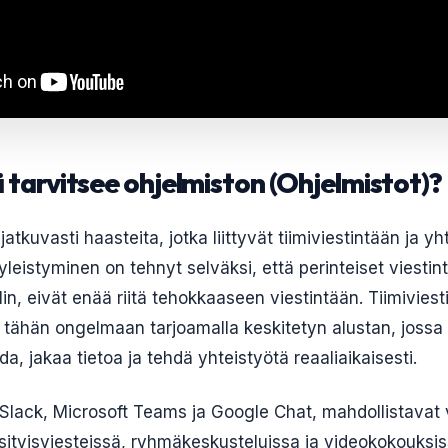
ä tarvitsee ohjelmiston (Ohjelmistot)?
jatkuvasti haasteita, jotka liittyvät tiimiviestintään ja y
 yleistyminen on tehnyt selväksi, että perinteiset viesti
in, eivät enää riitä tehokkaaseen viestintään. Tiimiviest
n tähän ongelmaan tarjoamalla keskitetyn alustan, jossa 
, jakaa tietoa ja tehdä yhteistyötä reaaliaikaisesti.
 Slack, Microsoft Teams ja Google Chat, mahdollistavat v
sityisviesteissä, ryhmäkeskusteluissa ja videokokouksiss