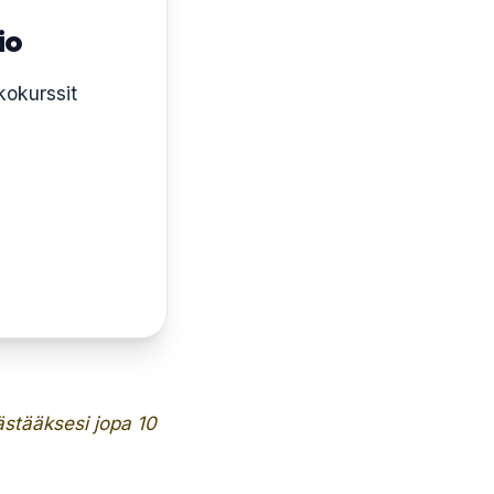
io
kokurssit
ästääksesi jopa 10