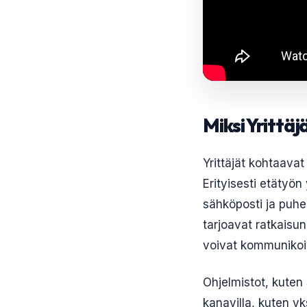
Miksi Yrittäj
Yrittäjät kohtaavat 
Erityisesti etätyön
sähköposti ja puhel
tarjoavat ratkaisu
voivat kommunikoida
Ohjelmistot, kuten
kanavilla, kuten yk