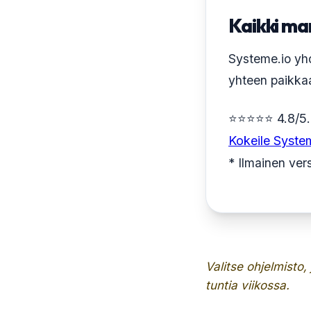
Kaikki ma
Systeme.io yhd
yhteen paikkaa
⭐⭐⭐⭐⭐ 4.8/5
Kokeile System
* Ilmainen vers
Valitse ohjelmisto,
tuntia viikossa.