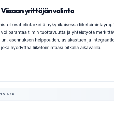
Viisaan yrittäjän valinta
mistot ovat elintärkeitä nykyaikaisessa liiketoimintaymp
 voi parantaa tiimin tuottavuutta ja yhteistyötä merkittä
lun, asennuksen helppouden, asiakastuen ja integraatio
joka hyödyttää liiketoimintaasi pitkällä aikavälillä.
N VINKKI