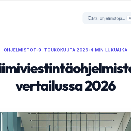
Etsi ohjelmistoja...
OHJELMISTOT
•
9. TOUKOKUUTA 2026
•
4 MIN LUKUAIKA
iimiviestintäohjelmist
vertailussa 2026