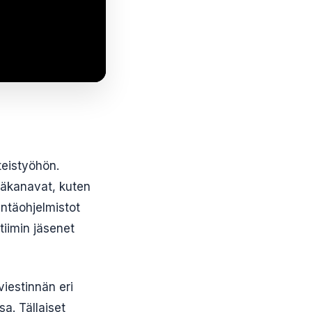
hteistyöhön.
ntäkanavat, kuten
intäohjelmistot
tiimin jäsenet
iestinnän eri
a. Tällaiset