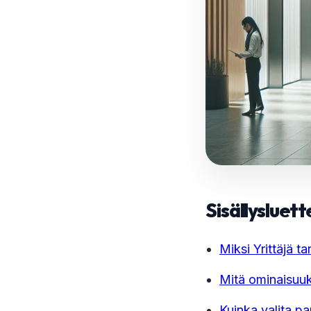
Sisällysluett
Miksi Yrittäjä t
Mitä ominaisuuks
Kuinka valita pa