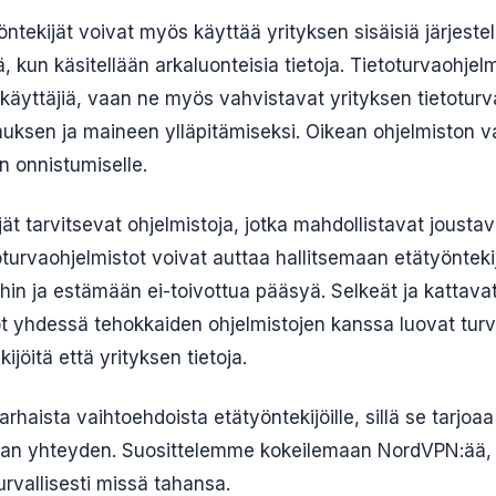
ntekijät voivat myös käyttää yrityksen sisäisiä järjestelm
, kun käsitellään arkaluonteisia tietoja. Tietoturvaohjelm
käyttäjiä, vaan ne myös vahvistavat yrityksen tietoturva
amuksen ja maineen ylläpitämiseksi. Oikean ohjelmiston val
n onnistumiselle.
jät tarvitsevat ohjelmistoja, jotka mahdollistavat joustav
oturvaohjelmistot voivat auttaa hallitsemaan etätyöntek
ihin ja estämään ei-toivottua pääsyä. Selkeät ja kattava
t yhdessä tehokkaiden ohjelmistojen kanssa luovat turv
ijöitä että yrityksen tietoja.
haista vaihtoehdoista etätyöntekijöille, sillä se tarjoa
ean yhteyden. Suosittelemme kokeilemaan NordVPN:ää, s
urvallisesti missä tahansa.