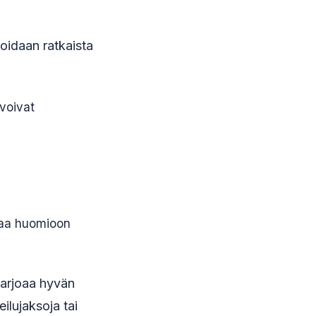
voidaan ratkaista
 voivat
ttaa huomioon
 tarjoaa hyvän
eilujaksoja tai