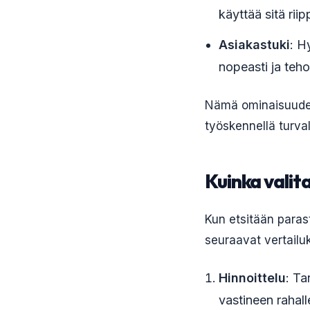
käyttää sitä riip
Asiakastuki
: H
nopeasti ja teho
Nämä ominaisuudet o
työskennellä turval
Kuinka valit
Kun etsitään paras
seuraavat vertailukr
Hinnoittelu
: Ta
vastineen rahall