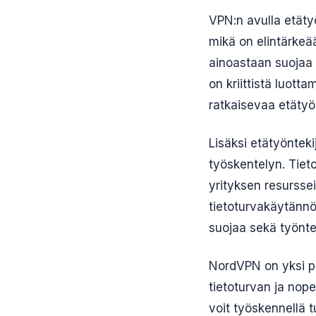
VPN:n avulla etätyö
mikä on elintärkeää
ainoastaan suojaa 
on kriittistä luott
ratkaisevaa etätyö
Lisäksi etätyönteki
työskentelyn. Tiet
yrityksen resursse
tietoturvakäytännö
suojaa sekä työntek
NordVPN on yksi par
tietoturvan ja nop
voit työskennellä t