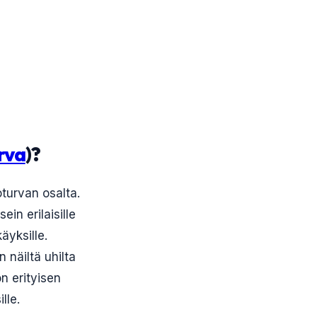
rva
)?
turvan osalta.
ein erilaisille
äyksille.
 näiltä uhilta
n erityisen
lle.