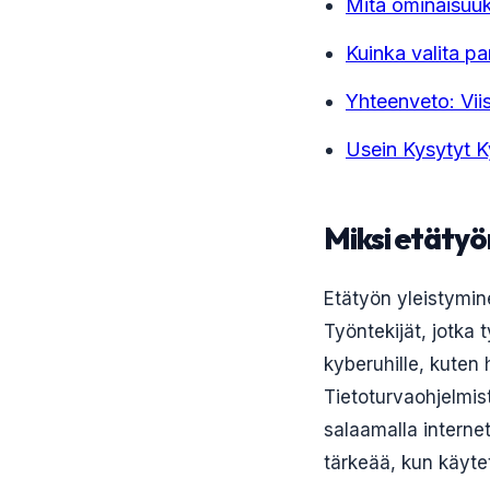
Mitä ominaisuuks
Kuinka valita par
Yhteenveto: Viis
Usein Kysytyt 
Miksi etätyö
Etätyön yleistymin
Työntekijät, jotka 
kyberuhille, kuten 
Tietoturvaohjelmist
salaamalla internet
tärkeää, kun käytet