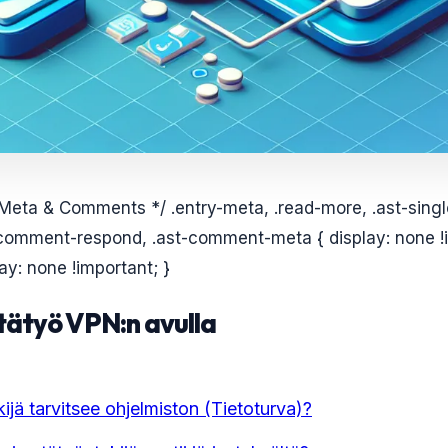
 Meta & Comments */ .entry-meta, .read-more, .ast-sing
comment-respond, .ast-comment-meta { display: none !i
y: none !important; }
etätyö VPN:n avulla
ijä tarvitsee ohjelmiston (Tietoturva)?