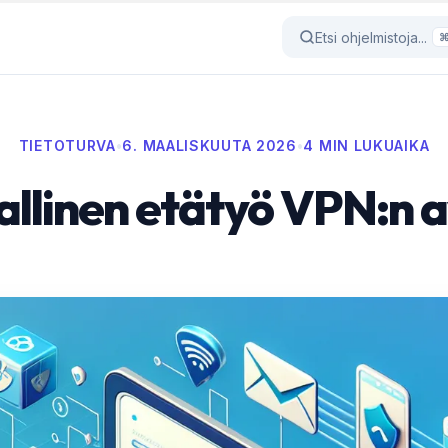
Etsi ohjelmistoja...
TIETOTURVA
•
6. MAALISKUUTA 2026
•
4 MIN LUKUAIKA
allinen etätyö VPN:n a