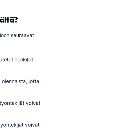
mältä?
mioon seuraavat
utetut henkilöt
olennaista, jotta
ätyöntekijät voivat
a työntekijät voivat