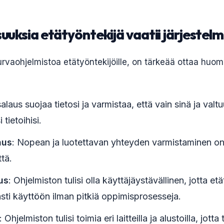
uuksia etätyöntekijä vaatii järjestel
turvaohjelmistoa etätyöntekijöille, on tärkeää ottaa huo
alaus suojaa tietosi ja varmistaa, että vain sinä ja valtu
tietoihisi.
aus
: Nopean ja luotettavan yhteyden varmistaminen on 
ttä.
us
: Ohjelmiston tulisi olla käyttäjäystävällinen, jotta et
sti käyttöön ilman pitkiä oppimisprosesseja.
: Ohjelmiston tulisi toimia eri laitteilla ja alustoilla, jott