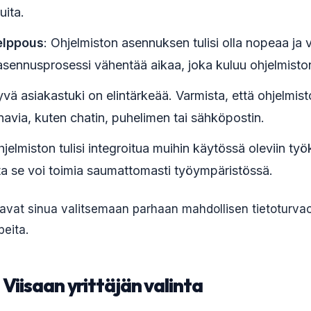
uita.
elppous
: Ohjelmiston asennuksen tulisi olla nopeaa ja 
asennusprosessi vähentää aikaa, joka kuluu ohjelmisto
yvä asiakastuki on elintärkeää. Varmista, että ohjelmist
navia, kuten chatin, puhelimen tai sähköpostin.
hjelmiston tulisi integroitua muihin käytössä oleviin työk
otta se voi toimia saumattomasti työympäristössä.
tavat sinua valitsemaan parhaan mahdollisen tietoturvao
peita.
Viisaan yrittäjän valinta