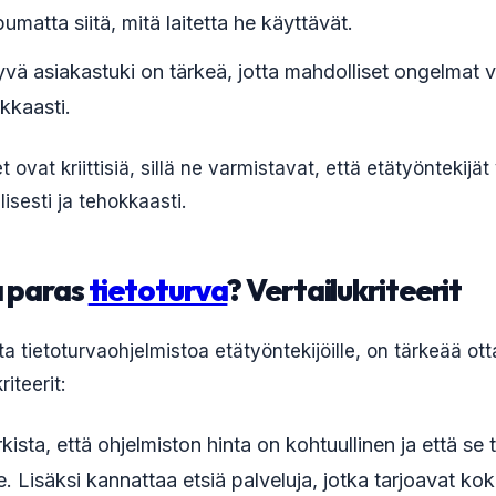
pumatta siitä, mitä laitetta he käyttävät.
yvä asiakastuki on tärkeä, jotta mahdolliset ongelmat 
kkaasti.
vat kriittisiä, sillä ne varmistavat, että etätyöntekijät
lisesti ja tehokkaasti.
a paras
tietoturva
? Vertailukriteerit
ta tietoturvaohjelmistoa etätyöntekijöille, on tärkeää o
iteerit:
rkista, että ohjelmiston hinta on kohtuullinen ja että se
e. Lisäksi kannattaa etsiä palveluja, jotka tarjoavat kok