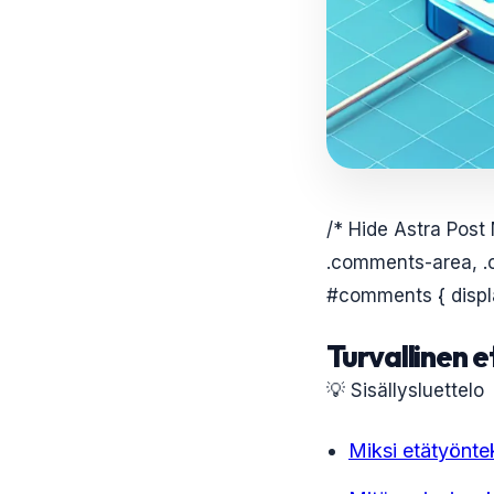
/* Hide Astra Post
.comments-area, .
#comments { displa
Turvallinen 
💡 Sisällysluettelo
Miksi etätyöntek