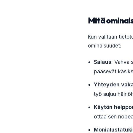
Mitä ominais
Kun valitaan tieto
ominaisuudet:
Salaus
: Vahva s
pääsevät käsiksi 
Yhteyden vak
työ sujuu häiriöi
Käytön helppo
ottaa sen nopea
Monialustatuki