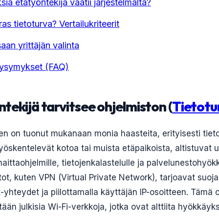
ia etätyöntekijä vaatii järjestelmältä?
as tietoturva? Vertailukriteerit
aan yrittäjän valinta
Kysymykset (FAQ)
ntekijä tarvitsee ohjelmiston (
Tietotu
en on tuonut mukanaan monia haasteita, erityisesti tieto
työskentelevät kotoa tai muista etäpaikoista, altistuvat us
haittaohjelmille, tietojenkalastelulle ja palvelunestohyökk
ot, kuten VPN (Virtual Private Network), tarjoavat suojan
-yhteydet ja piilottamalla käyttäjän IP-osoitteen. Tämä o
ään julkisia Wi-Fi-verkkoja, jotka ovat alttiita hyökkäyksi