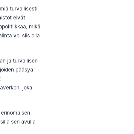
iä turvallisesti,
istot eivät
politiikkaa, mikä
inta voi siis olla
an ja turvallisen
ijöiden pääsyä
t
averkon, joka
a erinomaisen
illä sen avulla