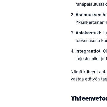
rahapalautustak
Asennuksen h
Yksinkertainen 
Asiakastuki
: H
tueksi useita ka
Integraatiot
: O
järjestelmiin, j
Nämä kriteerit aut
vastaa etätyön tar
Yhteenveto: 