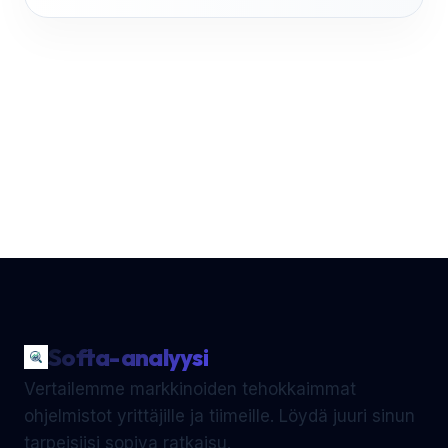
Softa-analyysi
Vertailemme markkinoiden tehokkaimmat
ohjelmistot yrittäjille ja tiimeille. Löydä juuri sinun
tarpeisiisi sopiva ratkaisu.