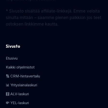
* Sivusto sisältää affiliate-linkkejä. Emme veloita
sinulta mitään – saamme pienen palkkion jos teet
ostoksen linkkimme kautta.
Sivusto
Etusivu
Kaikki ohjelmistot
🔢 CRM-hintavertailu
📊 Yrityslainalaskuri
🧮 ALV-laskuri
💸 YEL-laskuri