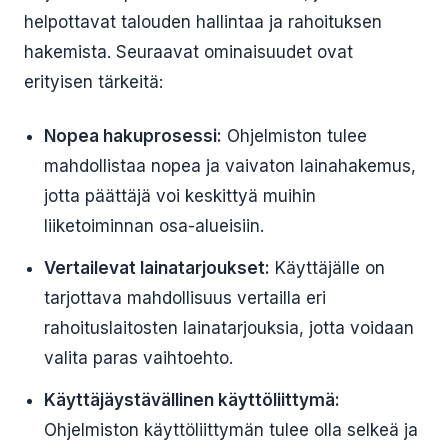
helpottavat talouden hallintaa ja rahoituksen
hakemista. Seuraavat ominaisuudet ovat
erityisen tärkeitä:
Nopea hakuprosessi:
Ohjelmiston tulee
mahdollistaa nopea ja vaivaton lainahakemus,
jotta päättäjä voi keskittyä muihin
liiketoiminnan osa-alueisiin.
Vertailevat lainatarjoukset:
Käyttäjälle on
tarjottava mahdollisuus vertailla eri
rahoituslaitosten lainatarjouksia, jotta voidaan
valita paras vaihtoehto.
Käyttäjäystävällinen käyttöliittymä:
Ohjelmiston käyttöliittymän tulee olla selkeä ja