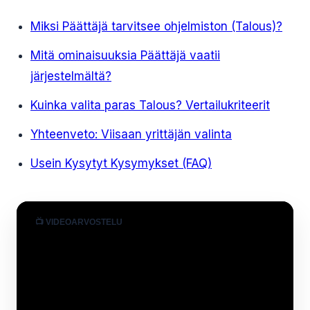
Miksi Päättäjä tarvitsee ohjelmiston (Talous)?
Mitä ominaisuuksia Päättäjä vaatii
järjestelmältä?
Kuinka valita paras Talous? Vertailukriteerit
Yhteenveto: Viisaan yrittäjän valinta
Usein Kysytyt Kysymykset (FAQ)
📺 VIDEOARVOSTELU