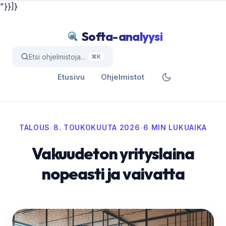
"}}]}
Softa-analyysi
Etsi ohjelmistoja...
⌘K
Etusivu
Ohjelmistot
TALOUS
•
8. TOUKOKUUTA 2026
•
6 MIN LUKUAIKA
Vakuudeton yrityslaina
nopeasti ja vaivatta