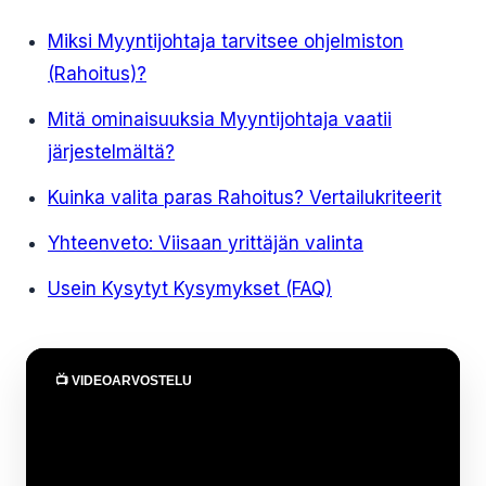
Miksi Myyntijohtaja tarvitsee ohjelmiston
(Rahoitus)?
Mitä ominaisuuksia Myyntijohtaja vaatii
järjestelmältä?
Kuinka valita paras Rahoitus? Vertailukriteerit
Yhteenveto: Viisaan yrittäjän valinta
Usein Kysytyt Kysymykset (FAQ)
📺 VIDEOARVOSTELU