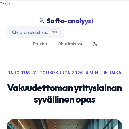
"}}]}
Softa-analyysi
Etsi ohjelmistoja...
⌘K
Etusivu
Ohjelmistot
RAHOITUS
•
31. TOUKOKUUTA 2026
•
4 MIN LUKUAIKA
Vakuudettoman yrityslainan
syvällinen opas