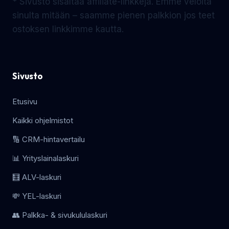
* Sivusto sisältää affiliate-linkkejä. Emme veloita
sinulta mitään – saamme pienen palkkion jos teet
ostoksen linkkimme kautta.
Sivusto
Etusivu
Kaikki ohjelmistot
🔢 CRM-hintavertailu
📊 Yrityslainalaskuri
🧮 ALV-laskuri
💸 YEL-laskuri
👥 Palkka- & sivukululaskuri