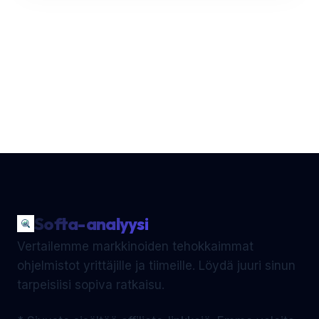
Softa-analyysi
Vertailemme markkinoiden tehokkaimmat
ohjelmistot yrittäjille ja tiimeille. Löydä juuri sinun
tarpeisiisi sopiva ratkaisu.