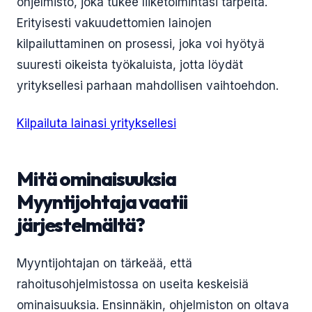
ohjelmisto, joka tukee liiketoimintasi tarpeita.
Erityisesti vakuudettomien lainojen
kilpailuttaminen on prosessi, joka voi hyötyä
suuresti oikeista työkaluista, jotta löydät
yrityksellesi parhaan mahdollisen vaihtoehdon.
Kilpailuta lainasi yrityksellesi
Mitä ominaisuuksia
Myyntijohtaja vaatii
järjestelmältä?
Myyntijohtajan on tärkeää, että
rahoitusohjelmistossa on useita keskeisiä
ominaisuuksia. Ensinnäkin, ohjelmiston on oltava