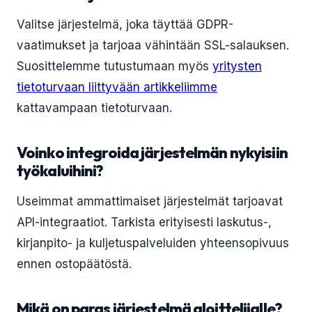
Valitse järjestelmä, joka täyttää GDPR-
vaatimukset ja tarjoaa vähintään SSL-salauksen.
Suosittelemme tutustumaan myös
yritysten
tietoturvaan liittyvään artikkeliimme
kattavampaan tietoturvaan.
Voinko integroida järjestelmän nykyisiin
työkaluihini?
Useimmat ammattimaiset järjestelmät tarjoavat
API-integraatiot. Tarkista erityisesti laskutus-,
kirjanpito- ja kuljetuspalveluiden yhteensopivuus
ennen ostopäätöstä.
Mikä on paras järjestelmä aloittelijalle?