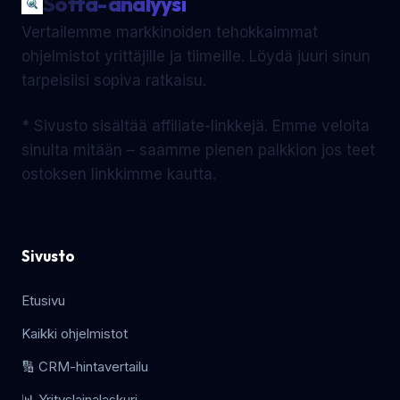
Softa-analyysi
Vertailemme markkinoiden tehokkaimmat
ohjelmistot yrittäjille ja tiimeille. Löydä juuri sinun
tarpeisiisi sopiva ratkaisu.
* Sivusto sisältää affiliate-linkkejä. Emme veloita
sinulta mitään – saamme pienen palkkion jos teet
ostoksen linkkimme kautta.
Sivusto
Etusivu
Kaikki ohjelmistot
🔢 CRM-hintavertailu
📊 Yrityslainalaskuri