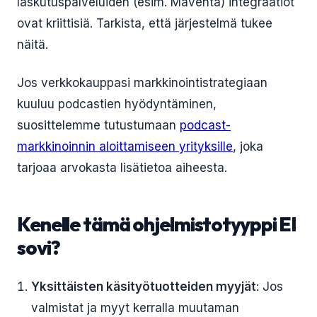
laskutuspalveluiden (esim. Maventa) integraatiot
ovat kriittisiä. Tarkista, että järjestelmä tukee
näitä.
Jos verkkokauppasi markkinointistrategiaan
kuuluu podcastien hyödyntäminen,
suosittelemme tutustumaan
podcast-
markkinoinnin aloittamiseen yrityksille
, joka
tarjoaa arvokasta lisätietoa aiheesta.
Kenelle tämä ohjelmistotyyppi EI
sovi?
Yksittäisten käsityötuotteiden myyjät
: Jos
valmistat ja myyt kerralla muutaman