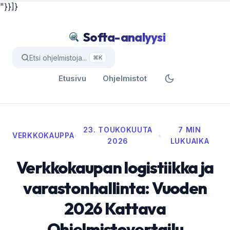
"}}]}
Softa-analyysi
Etsi ohjelmistoja...
⌘K
Etusivu
Ohjelmistot
23. TOUKOKUUTA
7 MIN
VERKKOKAUPPA
•
•
2026
LUKUAIKA
Verkkokaupan logistiikka ja
varastonhallinta: Vuoden
2026 Kattava
Ohjelmistovertailu