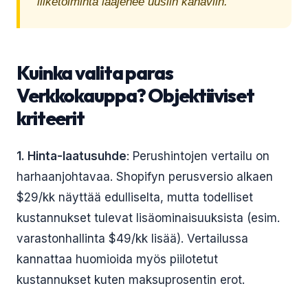
liiketoiminta laajenee uusiin kanaviin.
Kuinka valita paras
Verkkokauppa? Objektiiviset
kriteerit
1. Hinta-laatusuhde
: Perushintojen vertailu on
harhaanjohtavaa. Shopifyn perusversio alkaen
$29/kk näyttää edulliselta, mutta todelliset
kustannukset tulevat lisäominaisuuksista (esim.
varastonhallinta $49/kk lisää). Vertailussa
kannattaa huomioida myös piilotetut
kustannukset kuten maksuprosentin erot.