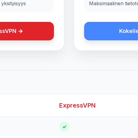
yksityisyys
Maksimaalinen tietot
essVPN →
Kokeil
ExpressVPN
✓