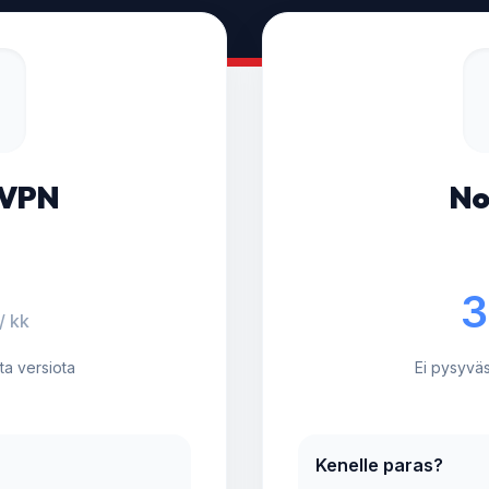
sVPN
No
3
/ kk
sta versiota
Ei pysyväst
Kenelle paras?