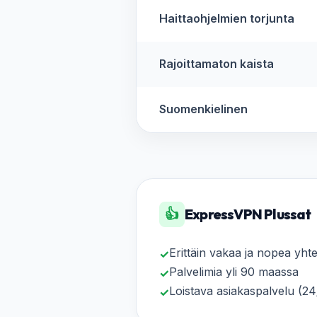
Haittaohjelmien torjunta
Rajoittamaton kaista
Suomenkielinen
👍
ExpressVPN Plussat
Erittäin vakaa ja nopea yht
✓
Palvelimia yli 90 maassa
✓
Loistava asiakaspalvelu (24
✓