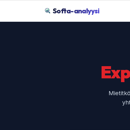
Softa-analyysi
Exp
Mietitk
yh