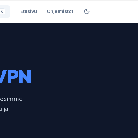
Etusivu
Ohjelmistot
⌘K
VPN
okosimme
 ja