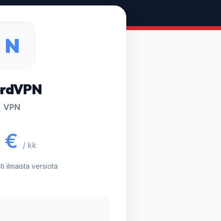
N
rdVPN
VPN
 €
/ kk
i ilmaista versiota