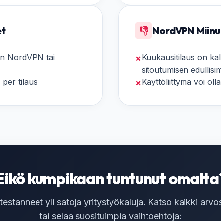
et
👎
NordVPN Miinu
uten NordVPN tai
Kuukausitilaus on kal
✗
sitoutumisen edullis
 per tilaus
Käyttöliittymä voi ol
✗
Eikö kumpikaan tuntunut omalta
estanneet yli satoja yritystyökaluja. Katso kaikki arv
tai selaa suosituimpia vaihtoehtoja: