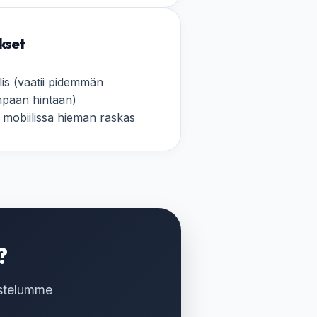
kset
lis (vaatii pidemmän
impaan hintaan)
la mobiilissa hieman raskas
?
ostelumme