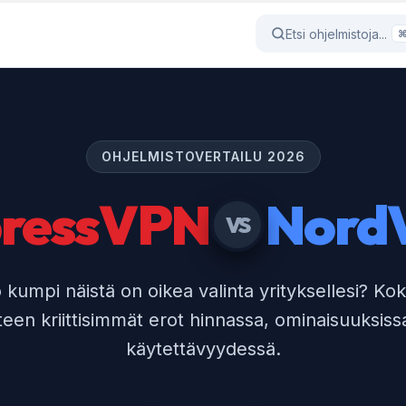
Etsi ohjelmistoja...
OHJELMISTOVERTAILU 2026
ressVPN
Nord
VS
ö kumpi näistä on oikea valinta yrityksellesi? K
teen kriittisimmät erot hinnassa, ominaisuuksissa
käytettävyydessä.