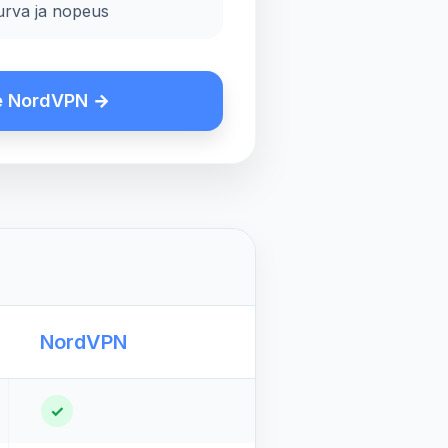
urva ja nopeus
e NordVPN →
NordVPN
✓