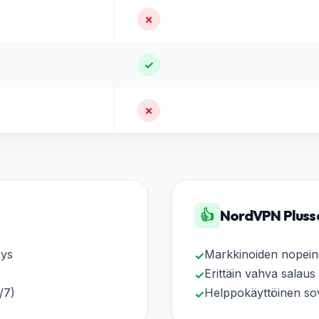
✗
✓
✗
👍
NordVPN Pluss
eys
Markkinoiden nopei
✓
Erittäin vahva salaus
✓
/7)
Helppokäyttöinen sovel
✓