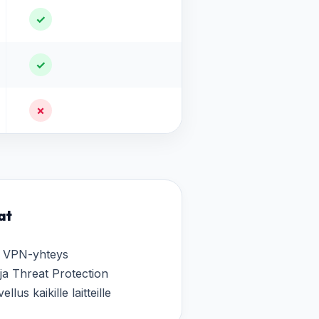
✓
✓
✗
at
n VPN-yhteys
 ja Threat Protection
lus kaikille laitteille