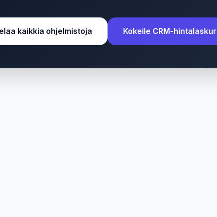
elaa kaikkia ohjelmistoja
Kokeile CRM-hintalaskur