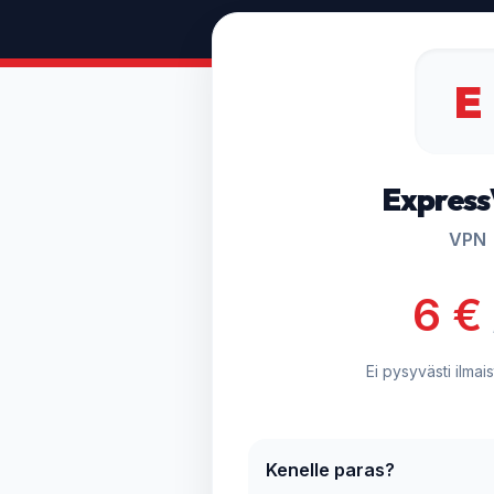
E
Expres
VPN
6 €
Ei pysyvästi ilmai
Kenelle paras?