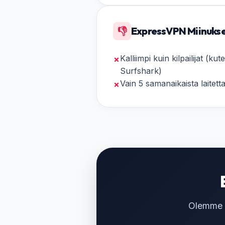
👎
ExpressVPN Miinuks
Kalliimpi kuin kilpailijat (k
✗
Surfshark)
Vain 5 samanaikaista laitetta
✗
Olemme t